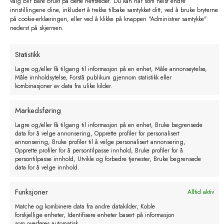
valg blir bare brukt på dette nettstedet. Du kan når som helst endre
innstillingene dine, inkludert å trekke tilbake samtykket ditt, ved å bruke bryterne
på cookie-erklæringen, eller ved å klikke på knappen "Administrer samtykke"
nederst på skjermen.
Lund Drikkeventil type 10, 1/2″ utv
Lund Drikkeventil type 7, 1/2″ utv
Statistikk
kr
135,00
kr
151,00
Lagre og/eller få tilgang til informasjon på en enhet, Måle annonseytelse,
Måle innholdsytelse, Forstå publikum gjennom statistikk eller
eks. MVA
eks. MVA
kombinasjoner av data fra ulike kilder.
Markedsføring
Lagre og/eller få tilgang til informasjon på en enhet, Bruke begrensede
data for å velge annonsering, Opprette profiler for personalisert
annonsering, Bruke profiler til å velge personalisert annonsering,
Opprette profiler for å persontilpasse innhold, Bruke profiler for å
persontilpasse innhold, Utvikle og forbedre tjenester, Bruke begrensede
data for å velge innhold.
Kontakt
Funksjoner
Alltid aktiv
Matche og kombinere data fra andre datakilder, Koble
51 77 07 00
Telefonnummer
forskjellige enheter, Identifisere enheter basert på informasjon
som overføres automatisk.