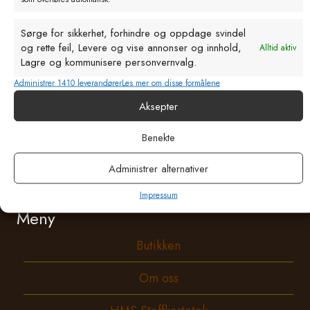
post@bls-as.no
Epostadresse
Hålandsveien 31, 4344 Bryne
Sørge for sikkerhet, forhindre og oppdage svindel
og rette feil, Levere og vise annonser og innhold,
Alltid aktiv
Les mer om oss på Facebook
Lagre og kommunisere personvernvalg.
Administrer 1410 leverandører
Les mer om disse formålene
Åpningstider
Aksepter
Man – fredag: 07:30 - 16:00
Lørdag: 09:00 - 13:00
Benekte
Personvern
Administrer alternativer
Salgsbetingelser
Impressum
Meny
Butikken
Om oss