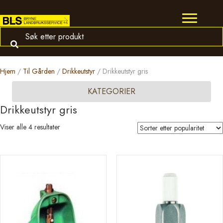
Hjem
/
Til Gården
/
Drikkeutstyr
/ Drikkeutstyr gris
KATEGORIER
Drikkeutstyr gris
Sortert
Viser alle 4 resultater
etter
propularitet