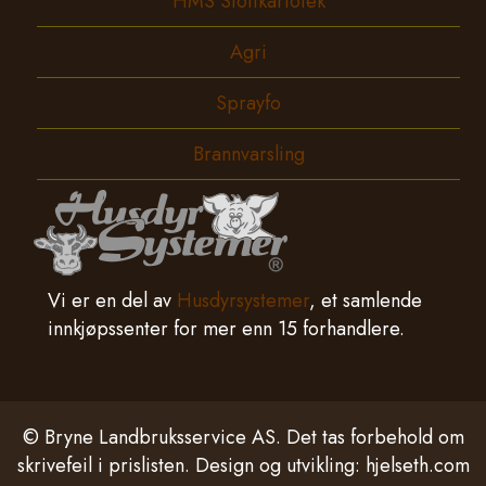
HMS Stoffkartotek
Agri
Sprayfo
Brannvarsling
Vi er en del av
Husdyrsystemer
, et samlende
innkjøpssenter for mer enn 15 forhandlere.
© Bryne Landbruksservice AS. Det tas forbehold om
skrivefeil i prislisten. Design og utvikling:
hjelseth.com