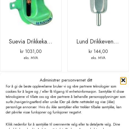
Suevia Drikkekar Type 96 grønnemaljert – rustfri ventil
Lund Drikkeventil type 13 1/2″ RF
kr
1031,00
kr
144,00
eks. MVA
eks. MVA
Administrer personvernet ditt
For å gi de beste opplevelsene bruker vi og våre partnere teknologier som
cookies for å lagre og / eller få tilgang til enhetsinformasjon. Samtykke til disse
teknologiene vil tillate oss og våre partnere å behandle personopplysninger som
surfe-/navigeringsatferd eller unike IDer på dette nettstedet og vise (ikke)
personlige annonser. Hvis du ikke samtykker eller trekker tilbake samtykke, kan
det påvirke visse funksjoner og funksjoner negativt.
Klikk nedenfor for å samtykke til ovennevnte valg eller ta detaljerte valg. Dine