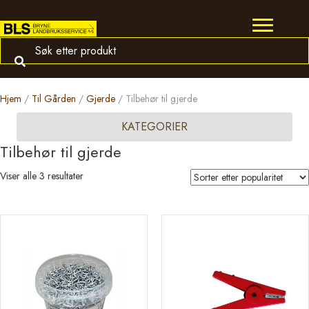
Hjem
/
Til Gården
/
Gjerde
/ Tilbehør til gjerde
KATEGORIER
Tilbehør til gjerde
Sortert
Viser alle 3 resultater
etter
propularitet