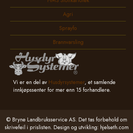
HMS Stoffkartotek
Agri
Sprayfo
Brannvarsling
Vi er en del av
Husdyrsystemer
, et samlende
innkjøpssenter for mer enn 15 forhandlere.
© Bryne Landbruksservice AS. Det tas forbehold om
skrivefeil i prislisten. Design og utvikling:
hjelseth.com