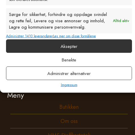
post@bls-as.no
Epostadresse
Hålandsveien 31, 4344 Bryne
Sørge for sikkerhet, forhindre og oppdage svindel
og rette feil, Levere og vise annonser og innhold,
Alltid aktiv
Les mer om oss på Facebook
Lagre og kommunisere personvernvalg.
Administrer 1410 leverandører
Les mer om disse formålene
Åpningstider
Aksepter
Man – fredag: 07:30 - 16:00
Lørdag: 09:00 - 13:00
Benekte
Personvern
Administrer alternativer
Salgsbetingelser
Impressum
Meny
Butikken
Om oss