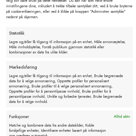
valg blir bare brukt på dette nettstedet. Du kan når som helst endre
innstillingene dine, inkludert å trekke tilbake samtykket ditt, ved å bruke bryterne
på cookie-erklæringen, eller ved å klikke på knappen "Administrer samtykke"
nederst på skjermen.
AKO E-line gate kit 4.5 – 9.0 m
Statistikk
kr
243,00
Lagre og/eller få tilgang til informasjon på en enhet, Måle annonseytelse,
Måle innholdsytelse, Forstå publikum gjennom statistikk eller
eks. MVA
kombinasjoner av data fra ulike kilder.
Markedsføring
Lagre og/eller få tilgang til informasjon på en enhet, Bruke begrensede
data for å velge annonsering, Opprette profiler for personalisert
annonsering, Bruke profiler til å velge personalisert annonsering,
Opprette profiler for å persontilpasse innhold, Bruke profiler for å
persontilpasse innhold, Utvikle og forbedre tjenester, Bruke begrensede
data for å velge innhold.
Kontakt
Funksjoner
Alltid aktiv
Matche og kombinere data fra andre datakilder, Koble
51 77 07 00
Telefonnummer
forskjellige enheter, Identifisere enheter basert på informasjon
som overføres automatisk.