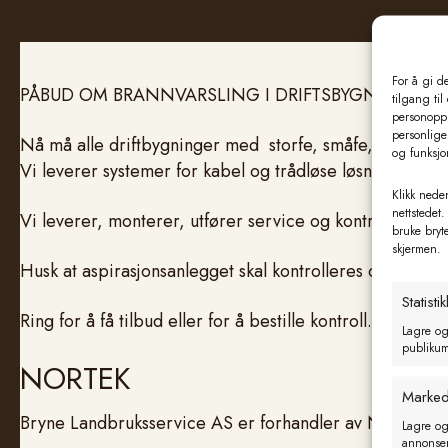
For å gi d
PÅBUD OM BRANNVARSLING I DRIFTSBYGNINGER.
tilgang til
personoppl
personlige 
Nå må alle driftbygninger med storfe, småfe, gris elle
og funksjo
Vi leverer systemer for kabel og trådløse løsninger m
Klikk neden
nettstedet.
Vi leverer, monterer, utfører service og kontrollerer.
bruke bryt
skjermen.
Husk at aspirasjonsanlegget skal kontrolleres og godkje
Statistik
Ring for å få tilbud eller for å bestille kontroll.
Lagre og
publikum 
NORTEK
Marked
Bryne Landbruksservice AS er forhandler av NORTEK "as
Lagre og
annonseri