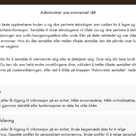
Administrer personvernet ditt
e beste opplevelsene bruker vi og våre partnere teknologier som cookies for å lagre og /
 enhetsinformasjon. Samtykke til disse teknologiene vil tillate oss og våre partnere å be
ysninger som surfe-/navigeringsatferd eller unike IDer på dette nettstedet og vise (ikke
annonser. Hvis du ikke samtykker eller trekker tilbake samtykke, kan det påvirke visse f
rs sau ha godkjent brannalarmsystem.
ner negativt.
ellom bygninger og komponenter.
for for å samtykke til ovennevnte valg eller ta detaljerte valg. Dine valg blir bare brukt
 Du kan når som helst endre innstillingene dine, inkludert å trekke tilbake samtykket dit
erne på cookie-erklæringen, eller ved å klikke på knappen "Administrer samtykke" nede
nnes hvert år.
k
/eller få tilgang til informasjon på en enhet, Måle annonseytelse, Måle innholdsytelse,
gjennom statistikk eller kombinasjoner av data fra ulike kilder.
sføring
birasjonsdetektor landbruk" som er et godkjent brannvar
/eller få tilgang til informasjon på en enhet, Bruke begrensede data for å velge
ng, Opprette profiler for personalisert annonsering, Bruke profiler til å velge personal