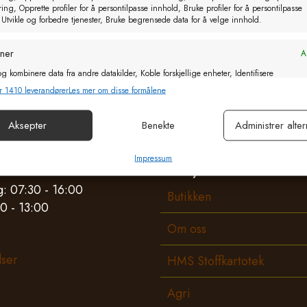
ng, Opprette profiler for å persontilpasse innhold, Bruke profiler for å persontilpasse
ner NORTEK`s brannvarslingsanlegg.
 Utvikle og forbedre tjenester, Bruke begrensede data for å velge innhold.
oner
Al
g kombinere data fra andre datakilder, Koble forskjellige enheter, Identifisere
basert på informasjon som overføres automatisk.
r 1410 leverandører
Les mer om disse formålene
or sikkerhet, forhindre og oppdage svindel og rette feil, Levere
Aksepter
Benekte
Administrer alter
Al
e annonser og innhold, Lagre og kommunisere personvernvalg.
tider
Impressum
Meny
: 07:30 - 16:00
Butikken
0 - 13:00
Om oss
lser
HMS Stoffkartotek
Agri