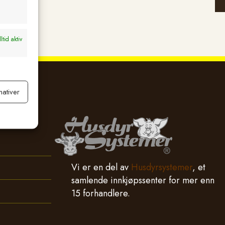
ltid aktiv
nativer
ltid aktiv
Vi er en del av
Husdyrsystemer
, et
samlende innkjøpssenter for mer enn
15 forhandlere.