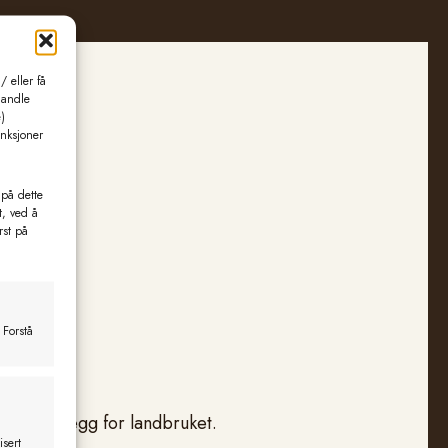
 eller få
handle
)
unksjoner
 på dette
t, ved å
rst på
 Forstå
slingsanlegg for landbruket.
isert