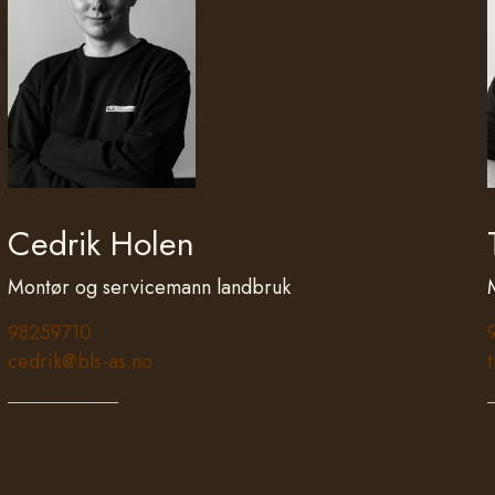
Cedrik Holen
Montør og servicemann landbruk
98259710
cedrik@bls-as.no