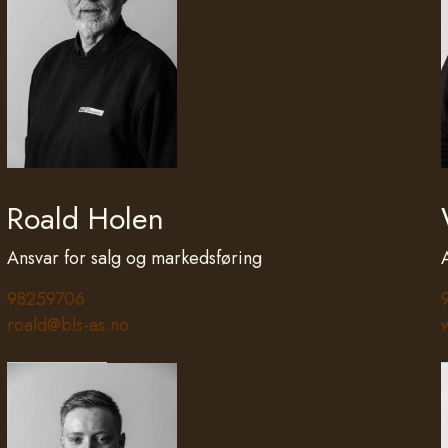
Roald Holen
Ansvar for salg og markedsføring
98259706
roald@bls-as.no