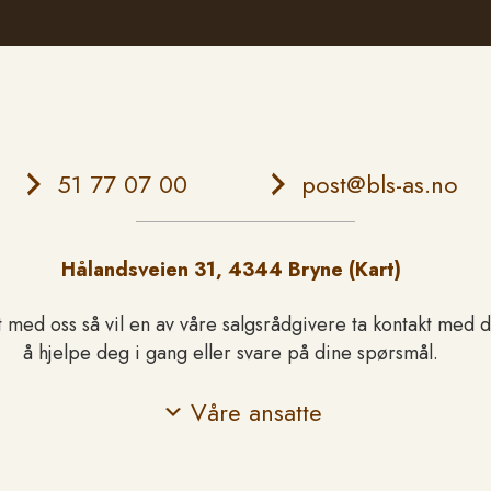
Telefon
51 77 07 00
E-post
post@bls-as.no
Hålandsveien 31, 4344 Bryne (Kart)
t med oss så vil en av våre salgsrådgivere ta kontakt med 
å hjelpe deg i gang eller svare på dine spørsmål.
Våre ansatte
Telefon