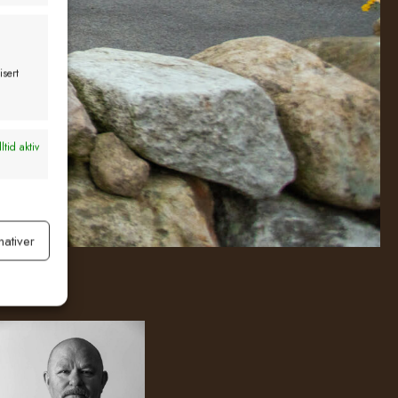
isert
ltid aktiv
nativer
ltid aktiv