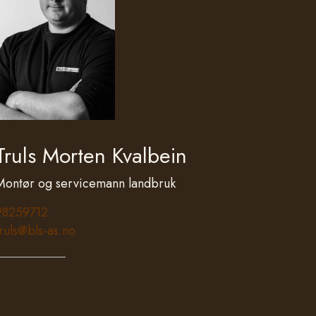
Truls Morten Kvalbein
Montør og servicemann landbruk
98259712
truls@bls-as.no