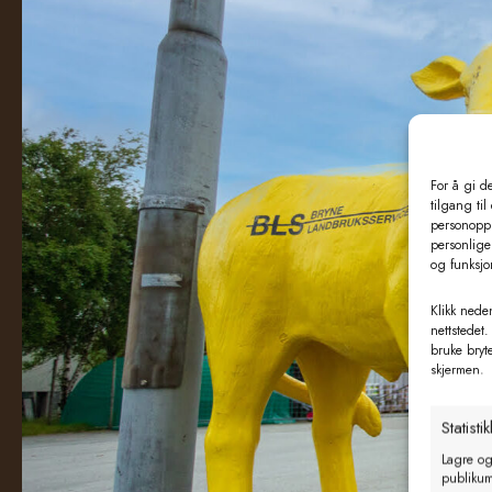
For å gi d
tilgang til
personoppl
personlige 
og funksjo
Klikk neden
nettstedet.
bruke bryt
skjermen.
Statistik
Lagre og
publikum 