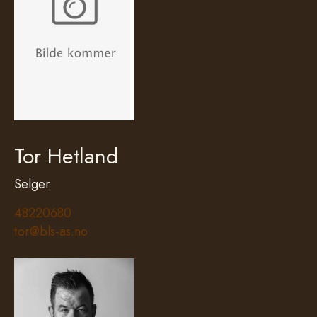
Tor Hetland
Selger
48220680
tor@bls-as.no