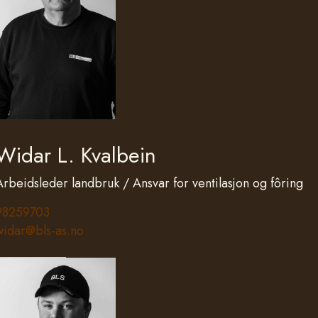
Widar L. Kvalbein
Arbeidsleder landbruk / Ansvar for ventilasjon og fôring
98259703
widar@bls-as.no