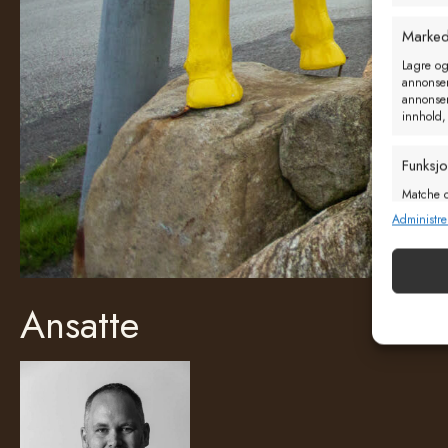
Marked
Lagre og
annonseri
annonseri
innhold,
Funksj
Matche o
enheter 
Administre
Sørge f
og vis
Ansatte