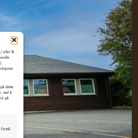
 eller få
handle
)
unksjoner
 på dette
t, ved å
rst på
 Forstå