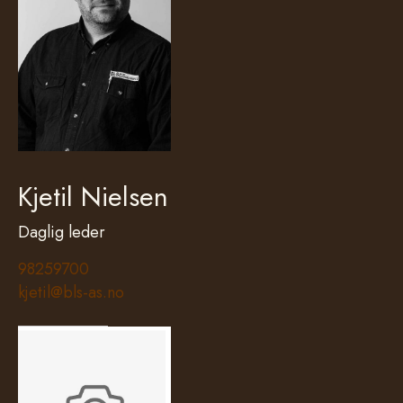
Kjetil Nielsen
Daglig leder
98259700
kjetil@bls-as.no