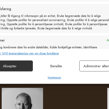
sføring
/eller få tilgang til informasjon på en enhet, Bruke begrensede data for å velge
ng, Opprette profiler for personalisert annonsering, Bruke profiler til å velge personal
ng, Opprette profiler for å persontilpasse innhold, Bruke profiler for å persontilpasse
 Utvikle og forbedre tjenester, Bruke begrensede data for å velge innhold.
oner
Al
g kombinere data fra andre datakilder, Koble forskjellige enheter, Identifisere
basert på informasjon som overføres automatisk.
r 1410 leverandører
Les mer om disse formålene
or sikkerhet, forhindre og oppdage svindel og rette feil, Levere
Aksepter
Benekte
Administrer alter
Al
e annonser og innhold, Lagre og kommunisere personvernvalg.
Impressum