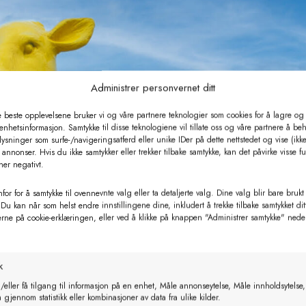
Administrer personvernet ditt
e beste opplevelsene bruker vi og våre partnere teknologier som cookies for å lagre og /
 enhetsinformasjon. Samtykke til disse teknologiene vil tillate oss og våre partnere å be
ysninger som surfe-/navigeringsatferd eller unike IDer på dette nettstedet og vise (ikke
annonser. Hvis du ikke samtykker eller trekker tilbake samtykke, kan det påvirke visse f
ner negativt.
for for å samtykke til ovennevnte valg eller ta detaljerte valg. Dine valg blir bare brukt
 Du kan når som helst endre innstillingene dine, inkludert å trekke tilbake samtykket dit
erne på cookie-erklæringen, eller ved å klikke på knappen "Administrer samtykke" nede
k
/eller få tilgang til informasjon på en enhet, Måle annonseytelse, Måle innholdsytelse,
gjennom statistikk eller kombinasjoner av data fra ulike kilder.