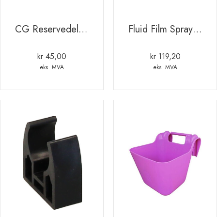
CG Reservedel håndtak til trillebåre
Fluid Film Spray 400 ml. – NAS
kr
45,00
kr
119,20
eks. MVA
eks. MVA