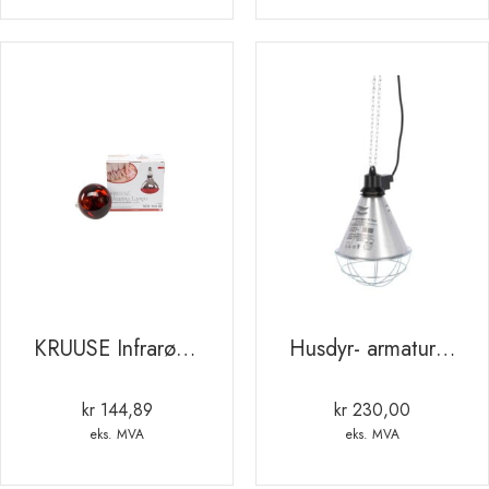
kr 225,42
KRUUSE Infrarød varmepære. 100W. rød. 2 stk
Husdyr- armatur m/sparebryter. 5m ledning
kr
144,89
kr
230,00
eks. MVA
eks. MVA