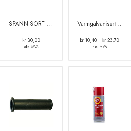
SPANN SORT KONKURRANSE 12 LTR
Varmgalvanisert franske skruer M10
kr
30,00
kr
10,40
kr
23,70
Prisom
–
kr 10,
eks. MVA
eks. MVA
til
kr 23,