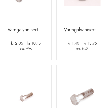
Varngalvanisert sekskant bolt M6
Varmgalvanisert skive
kr
2,05
kr
10,13
kr
1,40
kr
13,75
Prisområde:
Prisomr
–
–
kr 2,05
kr 1,40
eks. MVA
eks. MVA
til
til
kr 10,13
kr 13,7