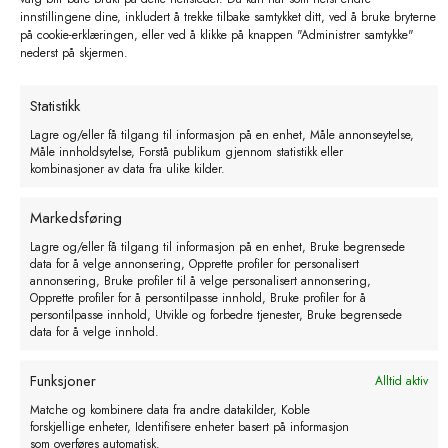
innstillingene dine, inkludert å trekke tilbake samtykket ditt, ved å bruke bryterne
kr
14,75
kr
45,50
kr
54,00
Prisområde:
–
på cookie-erklæringen, eller ved å klikke på knappen "Administrer samtykke"
nederst på skjermen.
kr 14,75
eks. MVA
eks. MVA
til
kr 45,50
Statistikk
Lagre og/eller få tilgang til informasjon på en enhet, Måle annonseytelse,
Måle innholdsytelse, Forstå publikum gjennom statistikk eller
kombinasjoner av data fra ulike kilder.
Markedsføring
Lagre og/eller få tilgang til informasjon på en enhet, Bruke begrensede
data for å velge annonsering, Opprette profiler for personalisert
annonsering, Bruke profiler til å velge personalisert annonsering,
Opprette profiler for å persontilpasse innhold, Bruke profiler for å
persontilpasse innhold, Utvikle og forbedre tjenester, Bruke begrensede
data for å velge innhold.
Funksjoner
Alltid aktiv
Varmgalvanisert Øyemutter
Bateman Halfmesh Beitegrind
Matche og kombinere data fra andre datakilder, Koble
forskjellige enheter, Identifisere enheter basert på informasjon
kr
1542,86
–
som overføres automatisk.