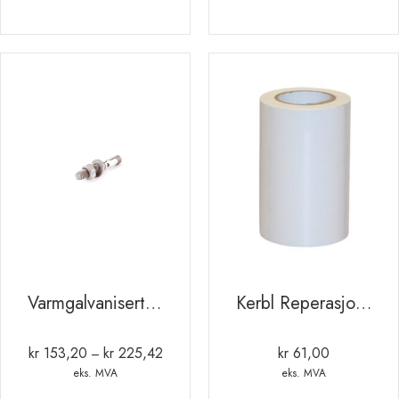
Varmgalvanisert ekspansjonsbolt M20
Kerbl Reperasjons tape til rundballer 10m. 10cm 0.2tykk
kr
153,20
kr
225,42
kr
61,00
Prisområde:
–
kr 153,20
eks. MVA
eks. MVA
til