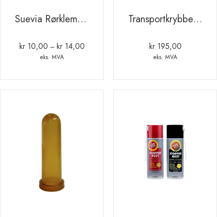
Suevia Rørklemme PVC
Transportkrybbe OK plast “113” 13.5L Rosa
kr
10,00
kr
14,00
kr
195,00
Prisområde:
–
kr 10,00
eks. MVA
eks. MVA
til
kr 14,00