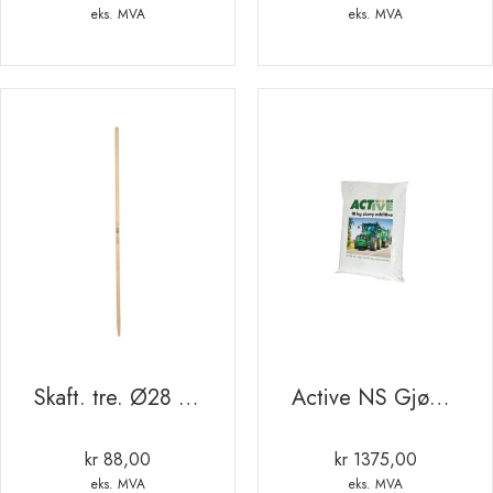
kr 2,28
eks. MVA
eks. MVA
til
kr 36,
Skaft. tre. Ø28 160cm. osp
Active NS Gjødselsaktivator 10kg sekk
kr
88,00
kr
1375,00
eks. MVA
eks. MVA