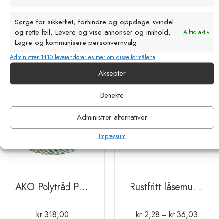
kr
46,53
kr
180,50
kr
3739,29
Prisområde:
Prisområde:
–
kr 46,53
kr 1542,86
eks. MVA
eks. MVA
Sørge for sikkerhet, forhindre og oppdage svindel
til
til
og rette feil, Levere og vise annonser og innhold,
Alltid aktiv
kr 180,50
kr 3739,29
Lagre og kommunisere personvernvalg.
Administrer 1410 leverandører
Les mer om disse formålene
Aksepter
Benekte
Administrer alternativer
Impressum
AKO Polytråd Premium Line 250 m. hvit / grønn
Rustfritt låsemutter
kr
318,00
kr
2,28
kr
36,03
Prisomr
–