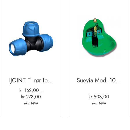
IJOINT T- rør for PE og PEX rør
Suevia Mod. 10P Drikkekar
kr
162,00
–
kr
278,00
kr
508,00
Prisområde:
kr 162,00
eks. MVA
eks. MVA
til
kr 278,00