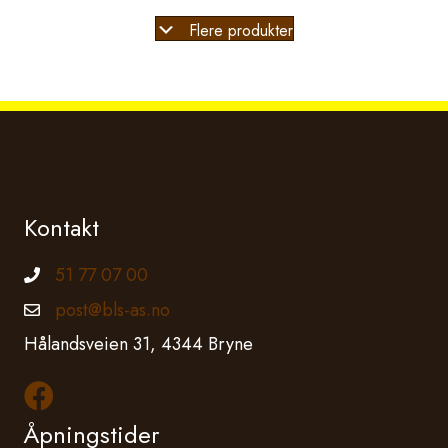
Flere produkter
Kontakt
51 77 07 00
Telefonnummer
post@bls-as.no
Epostadresse
Hålandsveien 31, 4344 Bryne
Les mer om oss på Facebook
Åpningstider