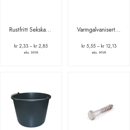
Rustfritt Sekskant bolt M4
Varmgalvanisert sekskant bolt M8
kr
2,33
kr
2,85
kr
5,55
kr
12,13
Prisområde:
Prisomr
–
–
kr 2,33
kr 5,55
eks. MVA
eks. MVA
til
til
kr 2,85
kr 12,13