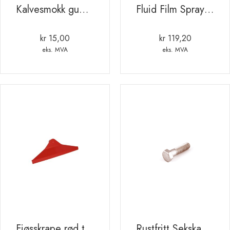
Kalvesmokk gummi.transparent. 100mm
Fluid Film Spray Svart 400 ml. – NAS
kr
15,00
kr
119,20
eks. MVA
eks. MVA
Fjøsskrape rød trekant – Norsk kvalitet
Rustfritt Sekskant bolt M8