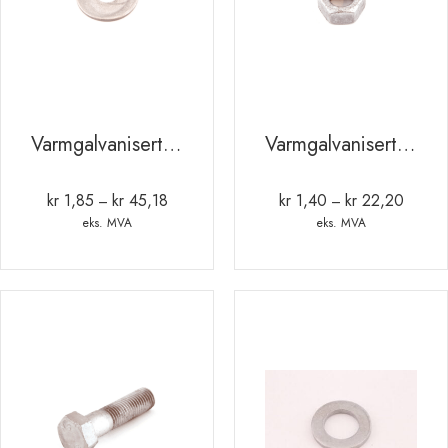
Varmgalvanisert stor skive
Varmgalvanisert mutter
kr
1,85
kr
45,18
kr
1,40
kr
22,20
Prisområde:
Prisomr
–
–
kr 1,85
kr 1,40
eks. MVA
eks. MVA
til
til
kr 45,18
kr 22,2