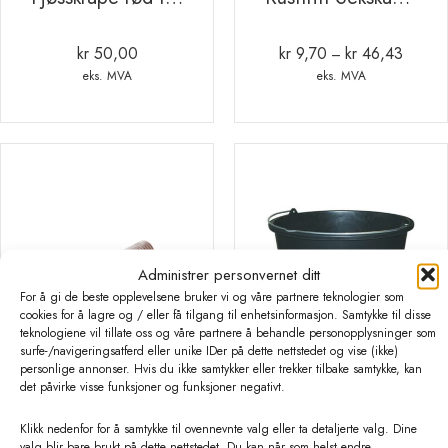
kr
50,00
kr
9,70
kr
46,43
Prisomr
–
kr 9,70
eks. MVA
eks. MVA
til
kr 46,4
Administrer personvernet ditt
For å gi de beste opplevelsene bruker vi og våre partnere teknologier som
cookies for å lagre og / eller få tilgang til enhetsinformasjon. Samtykke til disse
teknologiene vil tillate oss og våre partnere å behandle personopplysninger som
surfe-/navigeringsatferd eller unike IDer på dette nettstedet og vise (ikke)
personlige annonser. Hvis du ikke samtykker eller trekker tilbake samtykke, kan
det påvirke visse funksjoner og funksjoner negativt.
Varmgalvanisert sekskant bolt M12
SPANN SORT KONKURRANSE 20 LTR
Klikk nedenfor for å samtykke til ovennevnte valg eller ta detaljerte valg. Dine
valg blir bare brukt på dette nettstedet. Du kan når som helst endre