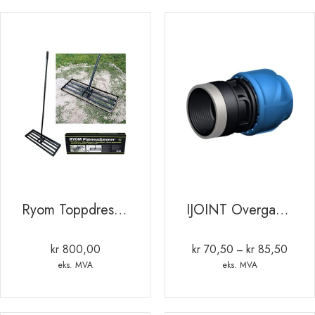
Ryom Toppdressing rive – Plenutjevner
IJOINT Overgangsmuffe for PE og PEX rør
kr
800,00
kr
70,50
kr
85,50
Prisom
–
kr 70,
eks. MVA
eks. MVA
til
kr 85,