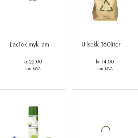
LacTek myk lammesmokk
Ullsekk 160liter / 2-lags
kr
22,00
kr
14,00
eks. MVA
eks. MVA