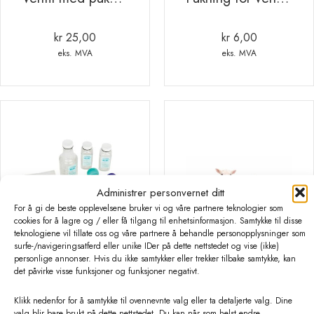
kr
25,00
kr
6,00
eks. MVA
eks. MVA
Administrer personvernet ditt
For å gi de beste opplevelsene bruker vi og våre partnere teknologier som
cookies for å lagre og / eller få tilgang til enhetsinformasjon. Samtykke til disse
teknologiene vil tillate oss og våre partnere å behandle personopplysninger som
surfe-/navigeringsatferd eller unike IDer på dette nettstedet og vise (ikke)
personlige annonser. Hvis du ikke samtykker eller trekker tilbake samtykke, kan
det påvirke visse funksjoner og funksjoner negativt.
Udderly MELKEPUMPE SAU
Lammeseng 80 x 60 x 25cm
Klikk nedenfor for å samtykke til ovennevnte valg eller ta detaljerte valg. Dine
valg blir bare brukt på dette nettstedet. Du kan når som helst endre