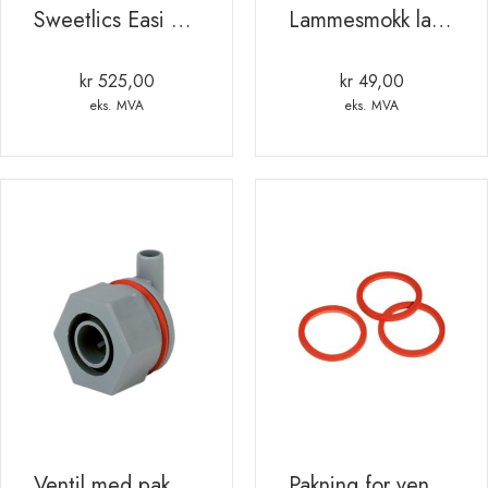
Sweetlics Easi Mag 18 kg orange SAU/STORFE
Lammesmokk lateks. Gulbrun for lammebar- 6pk
kr
525,00
kr
49,00
eks. MVA
eks. MVA
Ventil med pakning for bøtte
Pakning for ventil. rød 3mm