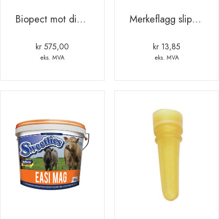
Biopect mot diare hos kalv. lam og gris. 2.5kg
Merkeflagg slips Rød 25mm
kr
575,00
kr
13,85
eks. MVA
eks. MVA