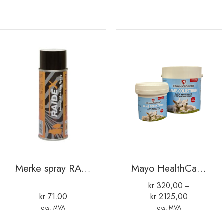
Merke spray RAIDEX 400ml ORANGE
Mayo HealthCare råmelkserstatning til kalv og lam
kr
320,00
–
kr
71,00
kr
2125,00
Prisområde:
kr 320,00
eks. MVA
eks. MVA
til