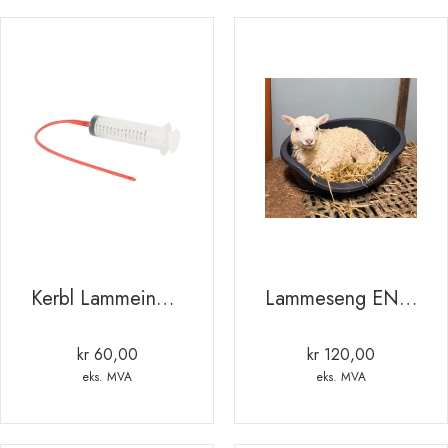
Kerbl Lammeinngiver sonde 60ml m/latex slange
Lammeseng ENKEL 60 x 40 x 20cm
kr
60,00
kr
120,00
eks. MVA
eks. MVA