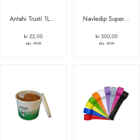
Antahi Trusti 1L råmelksposer stk
Navledip Super 7+ 500ml
kr
22,00
kr
300,00
eks. MVA
eks. MVA