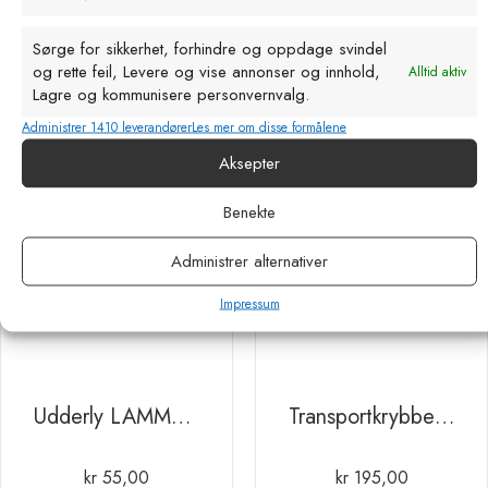
kr
78,00
kr
13,85
eks. MVA
eks. MVA
Sørge for sikkerhet, forhindre og oppdage svindel
og rette feil, Levere og vise annonser og innhold,
Alltid aktiv
Lagre og kommunisere personvernvalg.
Administrer 1410 leverandører
Les mer om disse formålene
Aksepter
Benekte
Administrer alternativer
Impressum
Udderly LAMMESMOKK TIL FLASKE
Transportkrybbe OK plast “113” 13.5L Rosa
kr
55,00
kr
195,00