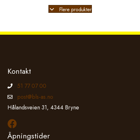
Flere produkter
Kontakt
51 77 07 00
Telefonnummer
post@bls-as.no
Epostadresse
Hålandsveien 31, 4344 Bryne
Les mer om oss på Facebook
Åpningstider