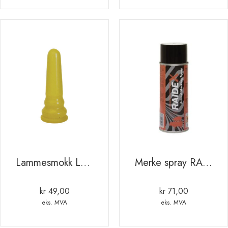
kr 2125,00
Lammesmokk Lateks smokk for lammebar “sparbar” (smokk oppe) (6pk.)
Merke spray RAIDEX 400ml RØD
kr
49,00
kr
71,00
eks. MVA
eks. MVA