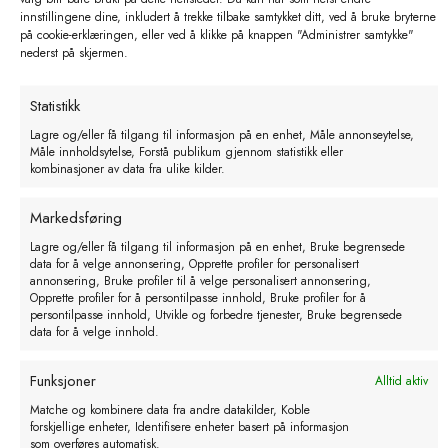
innstillingene dine, inkludert å trekke tilbake samtykket ditt, ved å bruke bryterne
kr
1495,00
kr
196,00
på cookie-erklæringen, eller ved å klikke på knappen "Administrer samtykke"
nederst på skjermen.
eks. MVA
eks. MVA
Statistikk
Lagre og/eller få tilgang til informasjon på en enhet, Måle annonseytelse,
Måle innholdsytelse, Forstå publikum gjennom statistikk eller
kombinasjoner av data fra ulike kilder.
Markedsføring
Lagre og/eller få tilgang til informasjon på en enhet, Bruke begrensede
data for å velge annonsering, Opprette profiler for personalisert
annonsering, Bruke profiler til å velge personalisert annonsering,
Opprette profiler for å persontilpasse innhold, Bruke profiler for å
persontilpasse innhold, Utvikle og forbedre tjenester, Bruke begrensede
data for å velge innhold.
Funksjoner
Alltid aktiv
LacTek speneanslutning
Merkeflagg slips Gul 25mm
Matche og kombinere data fra andre datakilder, Koble
forskjellige enheter, Identifisere enheter basert på informasjon
som overføres automatisk.