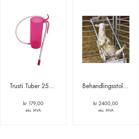
Trusti Tuber 250ml sonde til lam/kje
Behandlingsstol, Deck Chair
kr
179,00
kr
2400,00
eks. MVA
eks. MVA