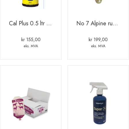
Cal Plus 0.5 ltr mot melkefeber
No 7 Alpine rund messing bjølle Ø67 H55
kr
155,00
kr
199,00
eks. MVA
eks. MVA