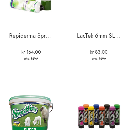
Repiderma Spray 250ml
LacTek 6mm SLANGE Ø6 x 10. pr mtr
kr
164,00
kr
83,00
eks. MVA
eks. MVA