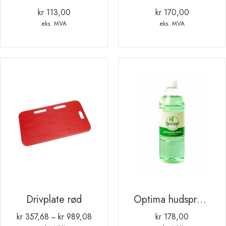
kr
113,00
kr
170,00
eks. MVA
eks. MVA
Drivplate rød
Optima hudspray for dyr 1ltr
kr
357,68
kr
989,08
kr
178,00
Prisområde:
–