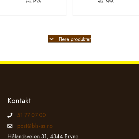
kr 357,68
eks. MVA
eks. MVA
til
kr 989,08
Flere produkter
Kontakt
51 77 07 00
Telefonnummer
post@bls-as.no
Epostadresse
Hålandsveien 31, 4344 Bryne