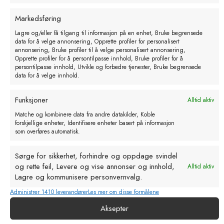
Markedsføring
Lagre og/eller få tilgang til informasjon på en enhet, Bruke begrensede
data for å velge annonsering, Opprette profiler for personalisert
annonsering, Bruke profiler til å velge personalisert annonsering,
Opprette profiler for å persontilpasse innhold, Bruke profiler for å
persontilpasse innhold, Utvikle og forbedre tjenester, Bruke begrensede
data for å velge innhold.
Funksjoner
Alltid aktiv
KRUUSE varmepære. 100 W. klar.2 stk
Anti stressball. Ø 30 cm
Matche og kombinere data fra andre datakilder, Koble
kr
230,74
kr
248,00
forskjellige enheter, Identifisere enheter basert på informasjon
som overføres automatisk.
eks. MVA
eks. MVA
Sørge for sikkerhet, forhindre og oppdage svindel
og rette feil, Levere og vise annonser og innhold,
Alltid aktiv
Lagre og kommunisere personvernvalg.
Administrer 1410 leverandører
Les mer om disse formålene
Aksepter