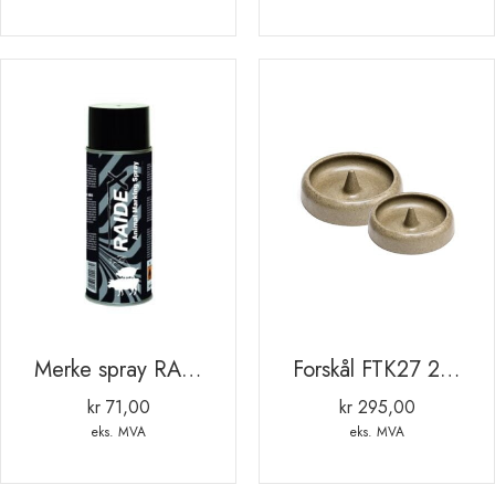
Merke spray RAIDEX 400ml SVART
Forskål FTK27 27x8cm MED TAPP POLYMERBETONG
kr
71,00
kr
295,00
eks. MVA
eks. MVA