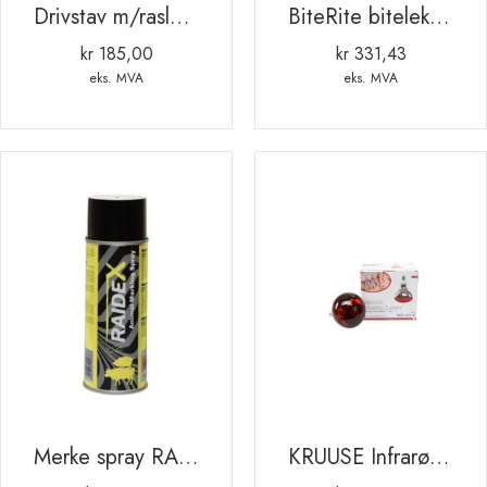
Drivstav m/rasle 105cm
BiteRite biteleke. komplett. smågris . rød
kr
185,00
kr
331,43
eks. MVA
eks. MVA
Merke spray RAIDEX 400ml GUL
KRUUSE Infrarød varmepære. 100W. rød. 2 stk