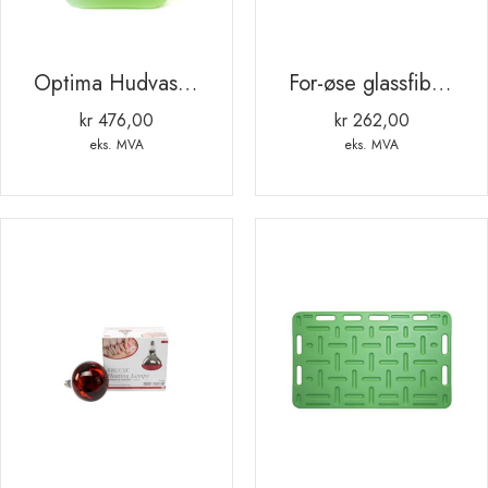
Optima Hudvask 5ltr
For-øse glassfiber1 KG
kr
476,00
kr
262,00
eks. MVA
eks. MVA