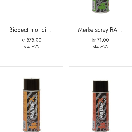
Biopect mot diare hos kalv. lam og gris. 2.5kg
Merke spray RAIDEX 400ml GRØNN
kr
575,00
kr
71,00
eks. MVA
eks. MVA