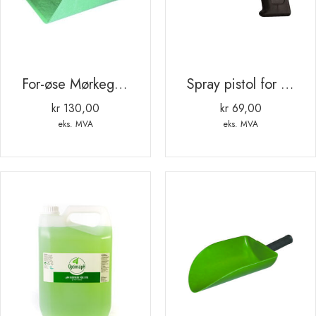
For-øse Mørkegrønn OK plast 2 KG
Spray pistol for merke-spray
kr
130,00
kr
69,00
eks. MVA
eks. MVA