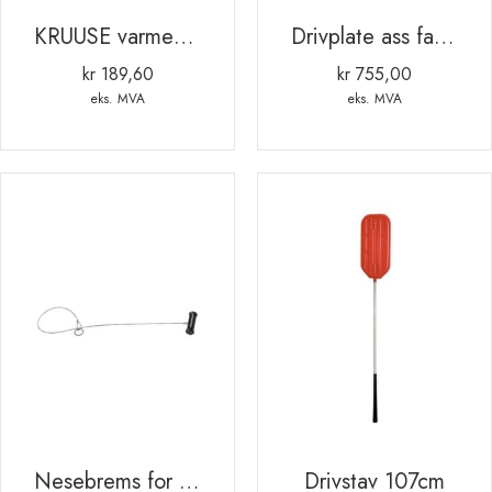
KRUUSE varmepære. 150 W. rød.2 stk
Drivplate ass farger 126 x 76
kr
189,60
kr
755,00
eks. MVA
eks. MVA
Nesebrems for gris. 108 cm
Drivstav 107cm