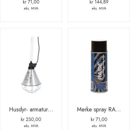
kr
71,00
kr
144,89
eks. MVA
eks. MVA
Husdyr- armatur m/sparebryter. 5m ledning
Merke spray RAIDEX 400ml BLÅ
kr
230,00
kr
71,00
eks. MVA
eks. MVA