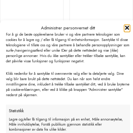
Administrer personvernet ditt
For å gi de beste opplevelsene bruker vi og våre partnere teknologier som
cookies for å lagre og / eller få tilgang til enhetsinformasjon. Samtykke til disse
teknologiene vil tillate oss og våre partnere å behandle personopplysninger som
surfe-/navigeringsatferd eller unike IDer på dette nettstedet og vise (ikke)
personlige annonser. Hvis du ikke samtykker eller trekker tilbake samtykke, kan
det påvirke visse funksjoner og funksjoner negativt.
Digital term.meter Kruuse
KRUUSE Digital termometer Digi-Vet SC 12
Klikk nedenfor for å samtykke til ovennevnte valg eller ta detaljerte valg. Dine
valg blir bare brukt på dette nettstedet. Du kan når som helst endre
kr
140,00
kr
194,40
innstillingene dine, inkludert å trekke tilbake samtykket ditt, ved å bruke bryterne
på cookie-erklæringen, eller ved å klikke på knappen "Administrer samtykke"
eks. MVA
eks. MVA
nederst på skjermen.
Statistikk
Lagre og/eller få tilgang til informasjon på en enhet, Måle annonseytelse,
Måle innholdsytelse, Forstå publikum gjennom statistikk eller
kombinasjoner av data fra ulike kilder.