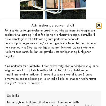
Administrer personvernet ditt
For å gi de beste opplevelsene bruker vi og våre partnere teknologier som
cookies for å lagre og / eller få tilgang til enhetsinformasjon. Samtykke til
disse teknologiene vil tillate oss og våre partnere å behandle
personopplysninger som surfe-/navigeringsatferd eller unike IDer på dette
BATEMAN GRINDLÅS KRAFTIG
nettstedet og vise (ikke) personlige annonser. Hvis du ikke samtykker eller
trekker tilbake samtykke, kan det påvirke visse funksjoner og funksjoner
F/BEITEGRIND “drop over frame”
negativt.
kr
770,00
eks. MVA
Klikk nedenfor for å samtykke til ovennevnte valg eller ta detaljerte valg. Dine
valg blir bare brukt på dette nettstedet. Du kan når som helst endre
Legg i handlekurv
innstillingene dine, inkludert å trekke tilbake samtykket ditt, ved å bruke
bryterne på cookie-erklæringen, eller ved å klikke på knappen "Administrer
samtykke" nederst på skjermen.
Statistikk
Lagre og/eller få tilgang til informasjon på en enhet, Måle