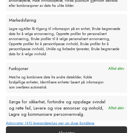
annonseytelse, Måle innholdsytelse, Forstå publikum gjennom statistikk
eller kombinasjoner av data fra ulike kilder.
Markedsføring
Kontakt
Lagre og/eller få tilgang til informasjon på en enhet, Bruke begrensede
data for å velge annonsering, Opprette profiler for personalisert
annonsering, Bruke profiler til å velge personalisert annonsering,
51 77 07 00
Telefonnummer
Opprette profiler for å persontilpasse innhold, Bruke profiler for å
persontilpasse innhold, Utvikle og forbedre tjenester, Bruke begrensede
post@bls-as.no
Epostadresse
data for å velge innhold.
Hålandsveien 31, 4344 Bryne
Funksjoner
Alltid aktiv
Matche og kombinere data fra andre datakilder, Koble
Les mer om oss på Facebook
forskjellige enheter, Identifisere enheter basert på informasjon
som overføres automatisk.
Åpningstider
Man – fredag: 07:30 - 16:00
Sørge for sikkerhet, forhindre og oppdage svindel
Lørdag: 09:00 - 13:00
og rette feil, Levere og vise annonser og innhold,
Alltid aktiv
Lagre og kommunisere personvernvalg.
Personvern
Administrer 1410 leverandører
Les mer om disse formålene
Salgsbetingelser
Aksepter