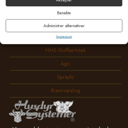
Meny
Benekte
Butikken
Administrer alternativer
Om oss
Impressum
HMS Stoffkartotek
Agri
Sprayfo
Brannvarsling