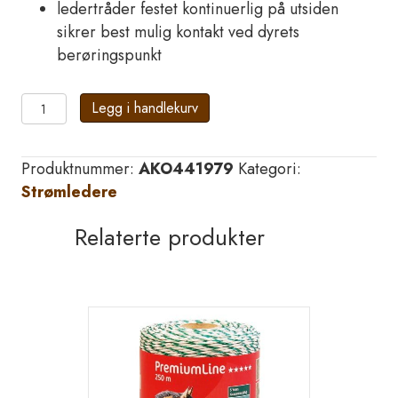
ledertråder festet kontinuerlig på utsiden
sikrer best mulig kontakt ved dyrets
berøringspunkt
AKO
Legg i handlekurv
Poly
Wire
Produktnummer:
AKO441979
Kategori:
Premium
Strømledere
Ultra
antall
Relaterte produkter