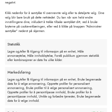
negativt.
Klikk nedenfor for å samtykke til ovennevnte valg eller ta detaljerte valg. Dine
valg blir bare brukt på dette nettstedet. Du kan når som helst endre
innstillingene dine, inkludert å trekke tilbake samtykket ditt, ved å bruke
bryterne på cookie-erklæringen, eller ved å klikke på knappen "Administrer
samtykke" nederst på skjermen.
Statistikk
AKO Gjerde tilkoblingskabel. rød.
Lagre og/eller få tilgang til informasjon på en enhet, Måle
annonseytelse, Måle innholdsytelse, Forstå publikum gjennom statistikk
100 cm. M8 metalløye
eller kombinasjoner av data fra ulike kilder.
kr
57,00
eks. MVA
Markedsføring
Legg i handlekurv
Lagre og/eller få tilgang til informasjon på en enhet, Bruke begrensede
data for å velge annonsering, Opprette profiler for personalisert
annonsering, Bruke profiler til å velge personalisert annonsering,
Opprette profiler for å persontilpasse innhold, Bruke profiler for å
persontilpasse innhold, Utvikle og forbedre tjenester, Bruke begrensede
data for å velge innhold.