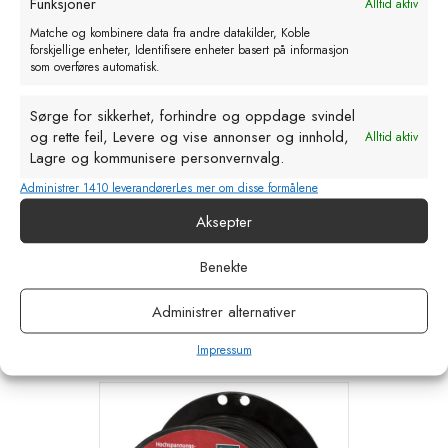
Funksjoner
Alltid aktiv
Matche og kombinere data fra andre datakilder, Koble
forskjellige enheter, Identifisere enheter basert på informasjon
som overføres automatisk.
Sørge for sikkerhet, forhindre og oppdage svindel
og rette feil, Levere og vise annonser og innhold,
Alltid aktiv
Lagre og kommunisere personvernvalg.
Administrer 1410 leverandører
Les mer om disse formålene
Aksepter
AKO Isolert kabel Ø2.5mm. 50m
kr
405,00
eks. MVA
Benekte
Legg i handlekurv
Administrer alternativer
Impressum