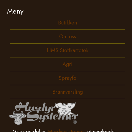
Meny
Butikken
Om oss
HMS Stoffkartotek
Agri
Sprayfo
Brannvarsling
Vi er en del av
Husdyrsystemer
, et samlende