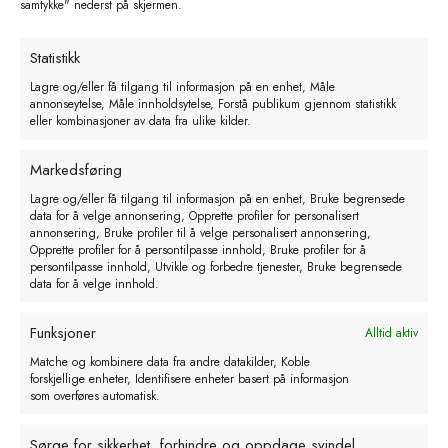
samtykke" nederst på skjermen.
Statistikk
Lagre og/eller få tilgang til informasjon på en enhet, Måle
annonseytelse, Måle innholdsytelse, Forstå publikum gjennom statistikk
eller kombinasjoner av data fra ulike kilder.
Markedsføring
Lagre og/eller få tilgang til informasjon på en enhet, Bruke begrensede
data for å velge annonsering, Opprette profiler for personalisert
annonsering, Bruke profiler til å velge personalisert annonsering,
Antahi Kost / flaskekost liten til
Opprette profiler for å persontilpasse innhold, Bruke profiler for å
sondeslange
persontilpasse innhold, Utvikle og forbedre tjenester, Bruke begrensede
data for å velge innhold.
kr
190,00
eks. MVA
Funksjoner
Alltid aktiv
Legg i handlekurv
Matche og kombinere data fra andre datakilder, Koble
forskjellige enheter, Identifisere enheter basert på informasjon
som overføres automatisk.
Sørge for sikkerhet, forhindre og oppdage svindel