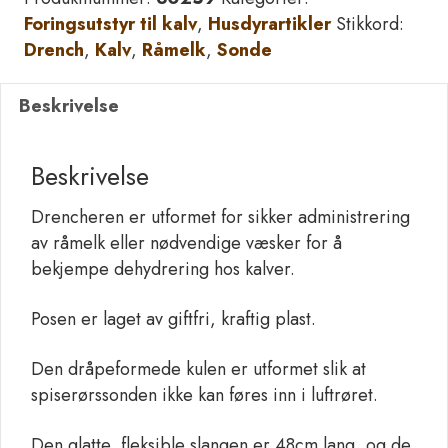
med
Foringsutstyr til kalv
,
Husdyrartikler
Stikkord:
2,5
Drench
,
Kalv
,
Råmelk
,
Sonde
l
pose
Beskrivelse
flexi
sonde
antall
Beskrivelse
Drencheren er utformet for sikker administrering
av råmelk eller nødvendige væsker for å
bekjempe dehydrering hos kalver.
Posen er laget av giftfri, kraftig plast.
Den dråpeformede kulen er utformet slik at
spiserørssonden ikke kan føres inn i luftrøret.
Den glatte, fleksible slangen er 48cm lang, og de