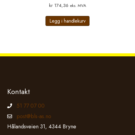
kr
174,36
eks. MVA
Legg i handlekurv
Kontakt
51 77 07 00
Telefonnummer
post@bls-as.no
Epostadresse
Hålandsveien 31, 4344 Bryne