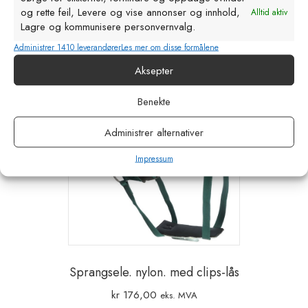
og rette feil, Levere og vise annonser og innhold,
Alltid aktiv
Relaterte produkter
Lagre og kommunisere personvernvalg.
Administrer 1410 leverandører
Les mer om disse formålene
Aksepter
Benekte
Administrer alternativer
Impressum
Sprangsele. nylon. med clips-lås
kr
176,00
eks. MVA