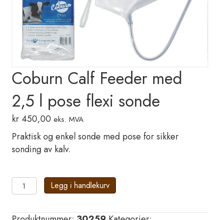
Coburn Calf Feeder med
2,5 l pose flexi sonde
kr
450,00
eks. MVA
Praktisk og enkel sonde med pose for sikker
sonding av kalv.
Coburn
Legg i handlekurv
Calf
Feeder
Produktnummer:
30259
Kategorier: