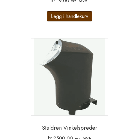
kr
19,00
eks. MVA
Legg i handlekurv
Staldren Vinkelspreder
kr
2500,00
eks. MVA