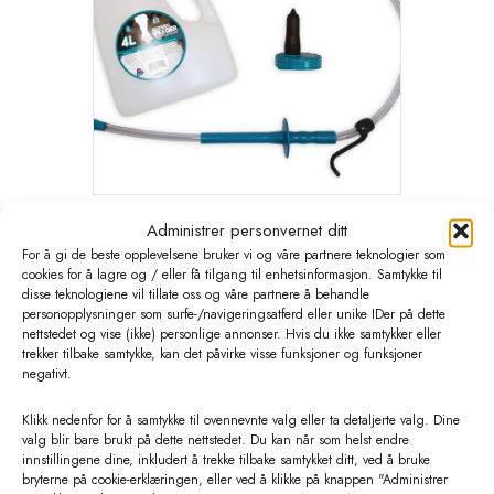
Administrer personvernet ditt
Trusti Tuber 2 i 1. starts pakke
For å gi de beste opplevelsene bruker vi og våre partnere teknologier som
kr
579,00
cookies for å lagre og / eller få tilgang til enhetsinformasjon. Samtykke til
eks. MVA
disse teknologiene vil tillate oss og våre partnere å behandle
personopplysninger som surfe-/navigeringsatferd eller unike IDer på dette
Les mer
nettstedet og vise (ikke) personlige annonser. Hvis du ikke samtykker eller
trekker tilbake samtykke, kan det påvirke visse funksjoner og funksjoner
negativt.
Klikk nedenfor for å samtykke til ovennevnte valg eller ta detaljerte valg. Dine
valg blir bare brukt på dette nettstedet. Du kan når som helst endre
innstillingene dine, inkludert å trekke tilbake samtykket ditt, ved å bruke
bryterne på cookie-erklæringen, eller ved å klikke på knappen "Administrer