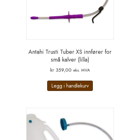
Antahi Trusti Tuber XS innfører for
små kalver (lilla)
kr
359,00
eks. MVA
Legg i handlekurv