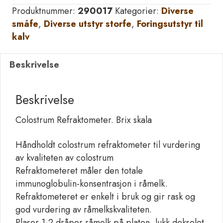
Brixskala
Produktnummer:
290017
Kategorier:
Diverse
antall
småfe
,
Diverse utstyr storfe
,
Foringsutstyr til
kalv
Beskrivelse
Beskrivelse
Colostrum Refraktometer. Brix skala
Håndholdt colostrum refraktometer til vurdering
av kvaliteten av colostrum
Refraktometeret måler den totale
immunoglobulin-konsentrasjon i råmelk.
Refraktometeret er enkelt i bruk og gir rask og
god vurdering av råmelkskvaliteten.
Plaser 1-2 dråper råmelk på platen, lukk dekselet