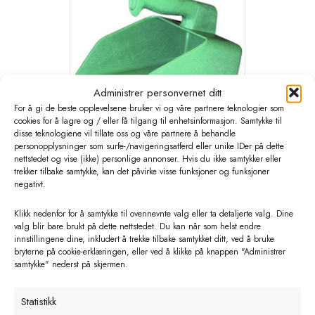
Administrer personvernet ditt
For å gi de beste opplevelsene bruker vi og våre partnere teknologier som
cookies for å lagre og / eller få tilgang til enhetsinformasjon. Samtykke til
disse teknologiene vil tillate oss og våre partnere å behandle
personopplysninger som surfe-/navigeringsatferd eller unike IDer på dette
nettstedet og vise (ikke) personlige annonser. Hvis du ikke samtykker eller
For-øse Mørkegrønn OK plast 2 KG
trekker tilbake samtykke, kan det påvirke visse funksjoner og funksjoner
negativt.
kr
130,00
eks. MVA
Klikk nedenfor for å samtykke til ovennevnte valg eller ta detaljerte valg. Dine
valg blir bare brukt på dette nettstedet. Du kan når som helst endre
Legg i handlekurv
innstillingene dine, inkludert å trekke tilbake samtykket ditt, ved å bruke
bryterne på cookie-erklæringen, eller ved å klikke på knappen "Administrer
samtykke" nederst på skjermen.
Statistikk