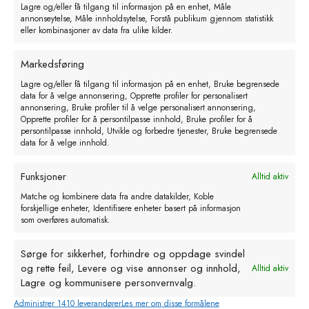
Lagre og/eller få tilgang til informasjon på en enhet, Måle
annonseytelse, Måle innholdsytelse, Forstå publikum gjennom statistikk
eller kombinasjoner av data fra ulike kilder.
Markedsføring
Lagre og/eller få tilgang til informasjon på en enhet, Bruke begrensede
data for å velge annonsering, Opprette profiler for personalisert
annonsering, Bruke profiler til å velge personalisert annonsering,
Opprette profiler for å persontilpasse innhold, Bruke profiler for å
persontilpasse innhold, Utvikle og forbedre tjenester, Bruke begrensede
data for å velge innhold.
Farm Akku2. batteri klippemaskin
Funksjoner
Alltid aktiv
for sau. ink. knivsett
Matche og kombinere data fra andre datakilder, Koble
kr
3999,00
eks. MVA
forskjellige enheter, Identifisere enheter basert på informasjon
som overføres automatisk.
Legg i handlekurv
Sørge for sikkerhet, forhindre og oppdage svindel
og rette feil, Levere og vise annonser og innhold,
Alltid aktiv
Lagre og kommunisere personvernvalg.
Administrer 1410 leverandører
Les mer om disse formålene