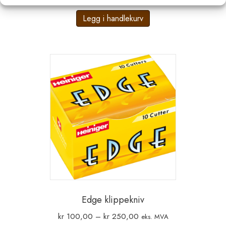
Legg i handlekurv
Edge klippekniv
Prisområde:
kr
100,00
–
kr
250,00
eks. MVA