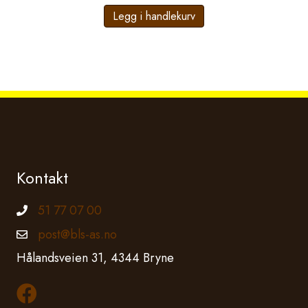
Legg i handlekurv
Kontakt
51 77 07 00
Telefonnummer
post@bls-as.no
Epostadresse
Hålandsveien 31, 4344 Bryne
Les mer om oss på Facebook