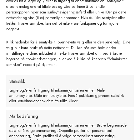
cookies for å lagre og / eller få tilgang til enhetsinformasjon. Samtykke til
disse teknologiene vil tillate oss og våre partnere å behandle
personopplysninger som surfe-/navigeringsatferd eller unike IDer på dette
nettstedet og vise (ikke) personlige annonser. Hvis du ikke samtykker eller
trekker tilbake samtykke, kan det påvirke visse funksjoner og funksjoner
negativt.
Klikk nedenfor for å samtykke til ovennevnte valg eller ta detaljerte valg. Dine
valg blir bare brukt på dette nettstedet. Du kan når som helst endre
innstillingene dine, inkludert å trekke tilbake samtykket ditt, ved å bruke
bryterne på cookie-erklæringen, eller ved å klikke på knappen "Administrer
samtykke" nederst på skjermen.
Statistikk
Ovina Standard kam 77 mm
Lagre og/eller få tilgang til informasjon på en enhet, Måle
kr
300,00
eks. MVA
annonseytelse, Måle innholdsytelse, Forstå publikum gjennom statistikk
eller kombinasjoner av data fra ulike kilder.
Legg i handlekurv
Markedsføring
Lagre og/eller få tilgang til informasjon på en enhet, Bruke begrensede
data for å velge annonsering, Opprette profiler for personalisert
annonsering, Bruke profiler til å velge personalisert annonsering,