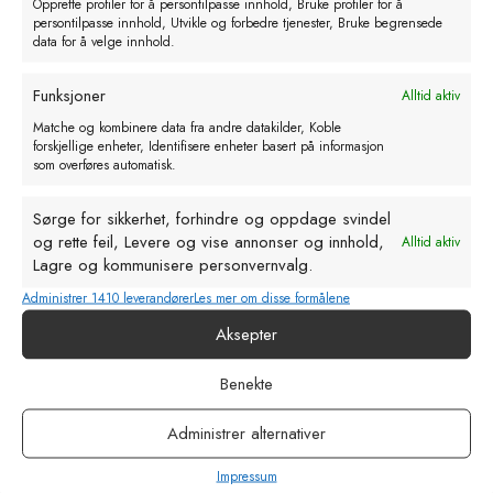
Opprette profiler for å persontilpasse innhold, Bruke profiler for å
persontilpasse innhold, Utvikle og forbedre tjenester, Bruke begrensede
Relaterte produkter
data for å velge innhold.
Funksjoner
Alltid aktiv
Matche og kombinere data fra andre datakilder, Koble
forskjellige enheter, Identifisere enheter basert på informasjon
som overføres automatisk.
Sørge for sikkerhet, forhindre og oppdage svindel
og rette feil, Levere og vise annonser og innhold,
Alltid aktiv
Lagre og kommunisere personvernvalg.
Administrer 1410 leverandører
Les mer om disse formålene
Aksepter
Benekte
Administrer alternativer
Raging Warrior kam run-in 96 mm
kr
444,00
Impressum
eks. MVA