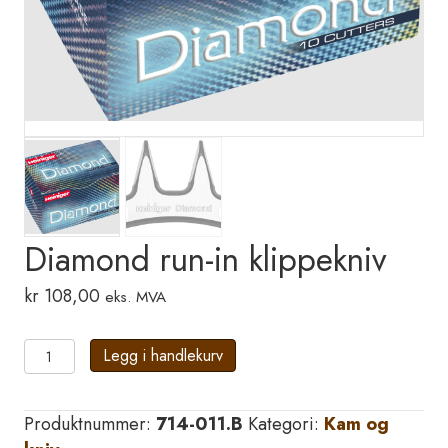
Diamond run-in klippekniv
kr
108,00
eks. MVA
Diamond
Legg i handlekurv
run-
in
Produktnummer:
714-011.B
Kategori:
Kam og
klippekniv