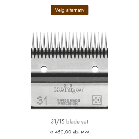
kr 100,00
Dette
til
Velg alternativ
produktet
kr 250,00
har
flere
varianter.
Alternativene
kan
velges
på
produktsiden
31/15 blade set
kr
450,00
eks. MVA