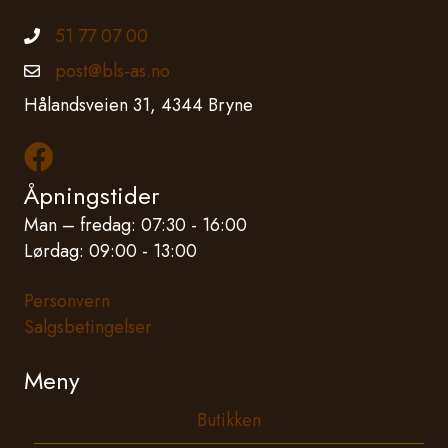
51 77 07 00
Telefonnummer
post@bls-as.no
Epostadresse
Hålandsveien 31, 4344 Bryne
Les mer om oss på Facebook
Åpningstider
Man – fredag: 07:30 - 16:00
Lørdag: 09:00 - 13:00
Personvern
Salgsbetingelser
Meny
Butikken