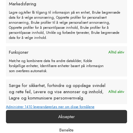
Markedsføring
Lagre og/eller få tilgang til informasjon på en enhet, Bruke begrensede
FA Gjerdestolpe 6/220 RUND Furu
data for å velge annonsering, Opprette profiler for personalisert
NTR A – 126 stk pr bunt
annonsering, Bruke profiler til å velge personalisert annonsering,
Opprette profiler for å persontilpasse innhold, Bruke profiler for å
kr
65,06
persontilpasse innhold, Utvikle og forbedre tjenester, Bruke begrensede
eks. MVA
data for å velge innhold.
Legg i handlekurv
Funksjoner
Alltid aktiv
Matche og kombinere data fra andre datakilder, Koble
forskjellige enheter, Identifisere enheter basert på informasjon
som overføres automatisk.
Sørge for sikkerhet, forhindre og oppdage svindel
og rette feil, Levere og vise annonser og innhold,
Alltid aktiv
Lagre og kommunisere personvernvalg.
Administrer 1410 leverandører
Les mer om disse formålene
Aksepter
Benekte