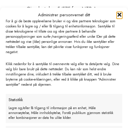
Gjerdestolpe 5/175 furu NTR A –
Administrer personvernet ditt
168 stk pr bunt
For å gi de beste opplevelsene bruker vi og våre partnere teknologier som
kr
41,20
eks. MVA
cookies for å lagre og / eller få tilgang til enhetsinformasjon. Samtykke til
disse teknologiene vil tillate oss og våre partnere å behandle
personopplysninger som surfe-/navigeringsatferd eller unike IDer på dette
Legg i handlekurv
nettstedet og vise (ikke) personlige annonser. Hvis du ikke samtykker eller
trekker tilbake samtykke, kan det påvirke visse funksjoner og funksjoner
negativt.
Klikk nedenfor for å samtykke til ovennevnte valg eller ta detaljerte valg. Dine
valg blir bare brukt på dette nettstedet. Du kan når som helst endre
innstillingene dine, inkludert å trekke tilbake samtykket ditt, ved å bruke
bryterne på cookie-erklæringen, eller ved å klikke på knappen "Administrer
samtykke" nederst på skjermen.
Statistikk
Lagre og/eller få tilgang til informasjon på en enhet, Måle
annonseytelse, Måle innholdsytelse, Forstå publikum gjennom statistikk
eller kombinasjoner av data fra ulike kilder.