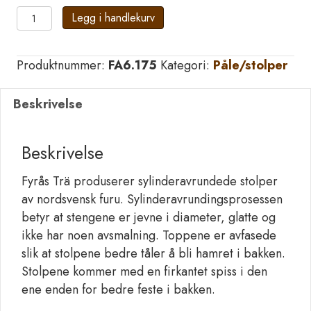
Gjerdestolpe
Legg i handlekurv
6/175
RUND
Produktnummer:
FA6.175
Kategori:
Påle/stolper
Furu
NTR
Beskrivelse
A
-
126stk
Beskrivelse
pr
bunt
Fyrås Trä produserer sylinderavrundede stolper
antall
av nordsvensk furu. Sylinderavrundingsprosessen
betyr at stengene er jevne i diameter, glatte og
ikke har noen avsmalning. Toppene er avfasede
slik at stolpene bedre tåler å bli hamret i bakken.
Stolpene kommer med en firkantet spiss i den
ene enden for bedre feste i bakken.