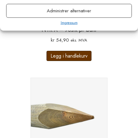
Administrer alternativer
Gjerdestolpe 7/175 RUND Furu
Impressum
NTR A – 90stk pr bunt
kr
54,90
eks. MVA
Legg i handlekurv