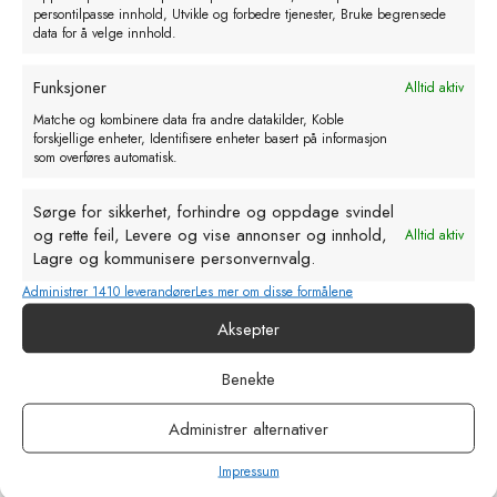
persontilpasse innhold, Utvikle og forbedre tjenester, Bruke begrensede
data for å velge innhold.
Funksjoner
Alltid aktiv
Matche og kombinere data fra andre datakilder, Koble
forskjellige enheter, Identifisere enheter basert på informasjon
som overføres automatisk.
Sørge for sikkerhet, forhindre og oppdage svindel
og rette feil, Levere og vise annonser og innhold,
Alltid aktiv
Lagre og kommunisere personvernvalg.
Administrer 1410 leverandører
Les mer om disse formålene
Aksepter
Benekte
Lammeseng 80 x 60 x 25cm
kr
196,00
Administrer alternativer
eks. MVA
Impressum
Legg i handlekurv