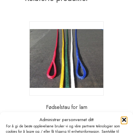
Fødselstau for lam
kr
99,00
eks. MVA
Administrer personvernet ditt
Dette
For å gi de beste opplevelsene bruker vi og våre partnere teknologier som
cookies for å lagre og / eller få tilgang til enhetsinformasjon. Samtykke til
Velg alternativ