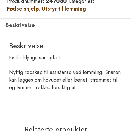
Produktnummer:
247080
Kategorier:
antall
Fødselshjelp
,
Utstyr til lemming
Beskrivelse
Beskrivelse
Fødselslynge sau. plast
Nyttig redskap til assistanse ved lemming. Snaren
kan legges om hovudet eller benet, strammes til,
og lammet trekkes forsiktig ut.
Relaterte produkter