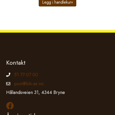
Legg i handlekurv
Kontakt
51 77 07 00
Telefonnummer
post@bls-as.no
Epostadresse
Hålandsveien 31, 4344 Bryne
Les mer om oss på Facebook