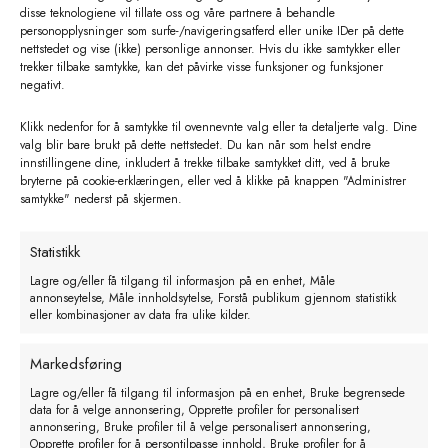
produktet
disse teknologiene vil tillate oss og våre partnere å behandle
har
personopplysninger som surfe-/navigeringsatferd eller unike IDer på dette
nettstedet og vise (ikke) personlige annonser. Hvis du ikke samtykker eller
flere
trekker tilbake samtykke, kan det påvirke visse funksjoner og funksjoner
varianter.
negativt.
Alternativene
Klikk nedenfor for å samtykke til ovennevnte valg eller ta detaljerte valg. Dine
kan
valg blir bare brukt på dette nettstedet. Du kan når som helst endre
velges
innstillingene dine, inkludert å trekke tilbake samtykket ditt, ved å bruke
bryterne på cookie-erklæringen, eller ved å klikke på knappen "Administrer
på
samtykke" nederst på skjermen.
produktsiden
Statistikk
Lagre og/eller få tilgang til informasjon på en enhet, Måle
annonseytelse, Måle innholdsytelse, Forstå publikum gjennom statistikk
eller kombinasjoner av data fra ulike kilder.
Ultralydscanner SC100
Markedsføring
kr
25500,00
eks. MVA
Lagre og/eller få tilgang til informasjon på en enhet, Bruke begrensede
data for å velge annonsering, Opprette profiler for personalisert
annonsering, Bruke profiler til å velge personalisert annonsering,
Legg i handlekurv
Opprette profiler for å persontilpasse innhold, Bruke profiler for å