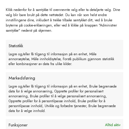
kr
1329,00
eks. MVA
Klikk nedenfor for å samtykke til ovennevnte valg eller ta detaljerte valg. Dine
valg blir bare brukt på dette nettstedet. Du kan når som helst endre
Legg i handlekurv
innstillingene dine, inkludert å trekke tilbake samtykket ditt, ved å bruke
bryterne på cookie-erklæringen, eller ved å klikke på knappen "Administrer
samtykke" nederst på skjermen.
Statistikk
Lagre og/eller få tilgang til informasjon på en enhet, Måle
annonseytelse, Måle innholdsytelse, Forstå publikum gjennom statistikk
eller kombinasjoner av data fra ulike kilder.
Markedsføring
Lagre og/eller få tilgang til informasjon på en enhet, Bruke begrensede
data for å velge annonsering, Opprette profiler for personalisert
annonsering, Bruke profiler til å velge personalisert annonsering,
Opprette profiler for å persontilpasse innhold, Bruke profiler for å
persontilpasse innhold, Utvikle og forbedre tjenester, Bruke begrensede
data for å velge innhold.
Funksjoner
Alltid aktiv
Sweetlics sau 20kg GRØNN bøtte