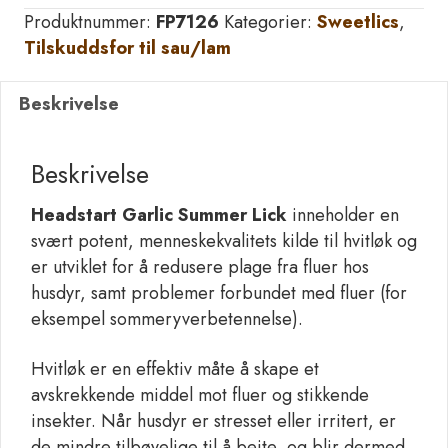
Summer
Produktnummer:
FP7126
Kategorier:
Sweetlics
,
Lick
Tilskuddsfor til sau/lam
18kg
antall
Beskrivelse
Beskrivelse
Headstart Garlic Summer Lick
inneholder en
svært potent, menneskekvalitets kilde til hvitløk og
er utviklet for å redusere plage fra fluer hos
husdyr, samt problemer forbundet med fluer (for
eksempel sommeryverbetennelse).
Hvitløk er en effektiv måte å skape et
avskrekkende middel mot fluer og stikkende
insekter. Når husdyr er stresset eller irritert, er
de mindre tilbøyelige til å beite, og blir dermed