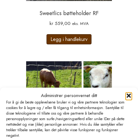
Sweetlics bøtteholder RF
kr
559,00
eks. MVA
Legg i handlekurv
Administrer personvernet ditt
For å gi de beste opplevelsene bruker vi og våre partnere teknologier som
cookies for å lagre og / eller få tilgang til enhetsinformasjon. Samtykke til
disse teknologiene vil tillate oss og våre partnere å behandle
personopplysninger som surfe-/navigeringsatferd eller unike IDer på dette
FA Netting LAM (innmarksnett)
nettstedet og vise (ikke) personlige annonser. Hvis du ikke samtykker eller
CrOpt 100-15-15 (3.0/2.0) 50m
trekker tilbake samtykke, kan det påvirke visse funksjoner og funksjoner
negativt.