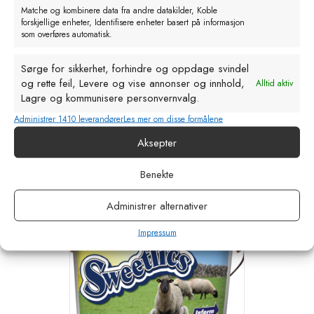
Matche og kombinere data fra andre datakilder, Koble
kr
535,00
eks. MVA
forskjellige enheter, Identifisere enheter basert på informasjon
som overføres automatisk.
Legg i handlekurv
Sørge for sikkerhet, forhindre og oppdage svindel
og rette feil, Levere og vise annonser og innhold,
Alltid aktiv
Lagre og kommunisere personvernvalg.
Administrer 1410 leverandører
Les mer om disse formålene
Relaterte produkter
Aksepter
Benekte
Administrer alternativer
Impressum