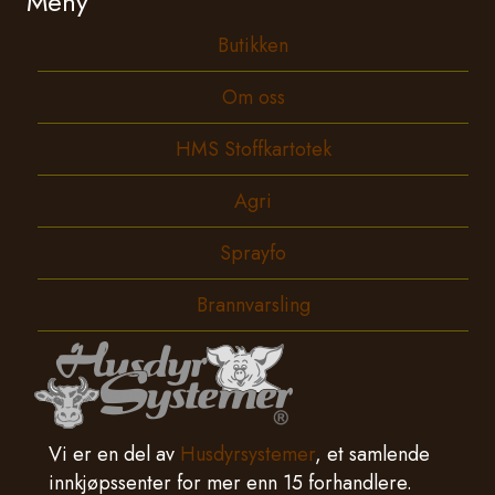
Meny
Butikken
Om oss
HMS Stoffkartotek
Agri
Sprayfo
Brannvarsling
Vi er en del av
Husdyrsystemer
, et samlende
innkjøpssenter for mer enn 15 forhandlere.