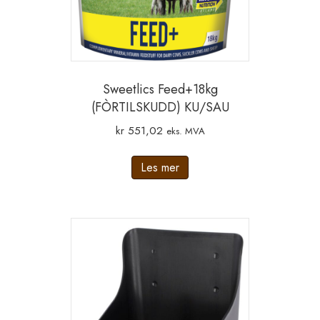
Sweetlics Feed+18kg
(FÒRTILSKUDD) KU/SAU
kr
551,02
eks. MVA
Les mer