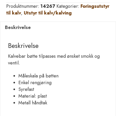
Gul
Produktnummer:
14267
Kategorier:
Foringsutstyr
transparent
til kalv
,
Utstyr til kalv/kalving
m/måleenhet
l.
Beskrivelse
antall
Beskrivelse
Kalvebar bøtte tilpasses med ønsket smokk og
ventil.
Måleskala på bøtten
Enkel rengjøring
Syrefast
Material: plast
Metall håndtak