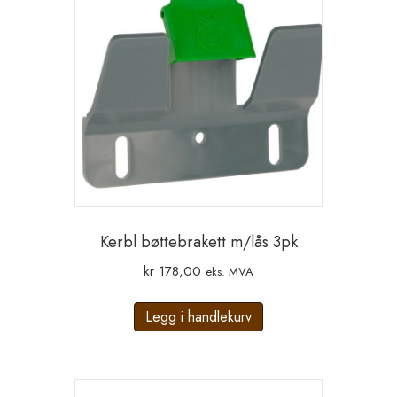
Kerbl bøttebrakett m/lås 3pk
kr
178,00
eks. MVA
Legg i handlekurv