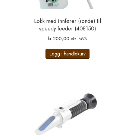
Lokk med innfører (sonde) til
speedy feeder (408150)
kr
200,00
eks. MVA
Legg i handlekurv