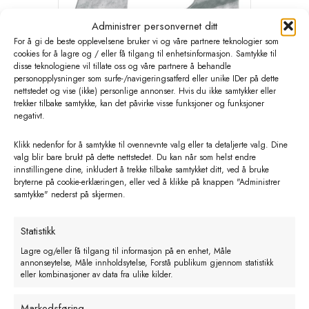
Administrer personvernet ditt
For å gi de beste opplevelsene bruker vi og våre partnere teknologier som
cookies for å lagre og / eller få tilgang til enhetsinformasjon. Samtykke til
disse teknologiene vil tillate oss og våre partnere å behandle
personopplysninger som surfe-/navigeringsatferd eller unike IDer på dette
nettstedet og vise (ikke) personlige annonser. Hvis du ikke samtykker eller
trekker tilbake samtykke, kan det påvirke visse funksjoner og funksjoner
negativt.
Festebrakett for kalvebar og
Klikk nedenfor for å samtykke til ovennevnte valg eller ta detaljerte valg. Dine
lammebar Bøtte
valg blir bare brukt på dette nettstedet. Du kan når som helst endre
innstillingene dine, inkludert å trekke tilbake samtykket ditt, ved å bruke
kr
22,00
eks. MVA
bryterne på cookie-erklæringen, eller ved å klikke på knappen "Administrer
samtykke" nederst på skjermen.
Legg i handlekurv
Statistikk
Lagre og/eller få tilgang til informasjon på en enhet, Måle
annonseytelse, Måle innholdsytelse, Forstå publikum gjennom statistikk
eller kombinasjoner av data fra ulike kilder.
Markedsføring