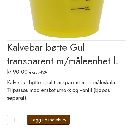
Kalvebar bøtte Gul
transparent m/måleenhet l.
kr
90,00
eks. MVA
Kalvebar bøtte i gul transparent med måleskala.
Tilpasses med ønsket smokk og ventil (kjøpes
separat).
Kalvebar
Legg i handlekurv
bøtte