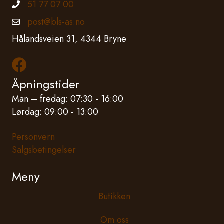
51 77 07 00
Telefonnummer
post@bls-as.no
Epostadresse
Hålandsveien 31, 4344 Bryne
Les mer om oss på Facebook
Åpningstider
Man – fredag: 07:30 - 16:00
Lørdag: 09:00 - 13:00
Personvern
Salgsbetingelser
Meny
Butikken
Om oss