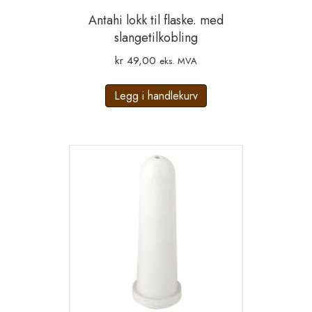
Antahi lokk til flaske. med
slangetilkobling
kr
49,00
eks. MVA
Legg i handlekurv