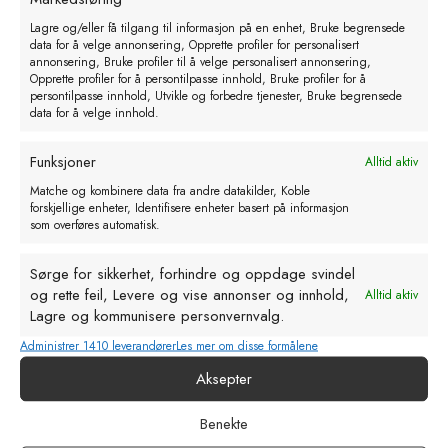
Lagre og/eller få tilgang til informasjon på en enhet, Bruke begrensede
data for å velge annonsering, Opprette profiler for personalisert
annonsering, Bruke profiler til å velge personalisert annonsering,
Opprette profiler for å persontilpasse innhold, Bruke profiler for å
persontilpasse innhold, Utvikle og forbedre tjenester, Bruke begrensede
data for å velge innhold.
Funksjoner
Alltid aktiv
Matche og kombinere data fra andre datakilder, Koble
forskjellige enheter, Identifisere enheter basert på informasjon
som overføres automatisk.
Kalvesmokk gummi.transparent.
100mm
Sørge for sikkerhet, forhindre og oppdage svindel
og rette feil, Levere og vise annonser og innhold,
Alltid aktiv
kr
15,00
eks. MVA
Lagre og kommunisere personvernvalg.
Administrer 1410 leverandører
Les mer om disse formålene
Legg i handlekurv
Aksepter
Benekte