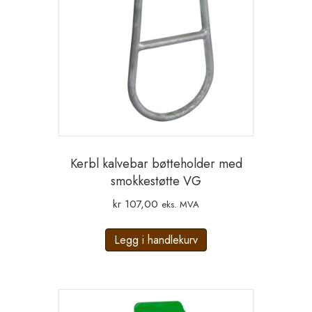
Kerbl kalvebar bøtteholder med
smokkestøtte VG
kr
107,00
eks. MVA
Legg i handlekurv