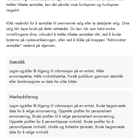
trekker tilbake samtykke, kan det påvirke visse funksjoner og funksjoner
negativt.
Klikk nedenfor for å samtykke til ovennevnte valg eller ta detaljerte valg. Dine
valg blir bare brukt på dette nettstedet. Du kan når som helst endre
innstillingene dine, inkludert å trekke tilbake samtykket ditt, ved å bruke
bryterne på cookie-erklæringen, eller ved å klikke på knappen "Administrer
samtykke" nederst på skjermen.
Statistikk
Lagre og/eller få tilgang til informasjon på en enhet, Måle
annonseytelse, Måle innholdsytelse, Forstå publikum gjennom statistikk
Cosy Calf kalvejakke str S Jersey
eller kombinasjoner av data fra ulike kilder.
kr
499,00
eks. MVA
Markedsføring
Legg i handlekurv
Lagre og/eller få tilgang til informasjon på en enhet, Bruke begrensede
data for å velge annonsering, Opprette profiler for personalisert
annonsering, Bruke profiler til å velge personalisert annonsering,
Opprette profiler for å persontilpasse innhold, Bruke profiler for å
persontilpasse innhold, Utvikle og forbedre tjenester, Bruke begrensede
data for å velge innhold.