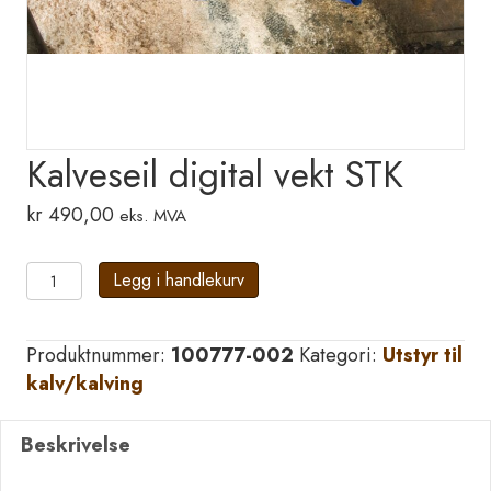
Kalveseil digital vekt STK
kr
490,00
eks. MVA
Kalveseil
Legg i handlekurv
digital
vekt
Produktnummer:
100777-002
Kategori:
Utstyr til
STK
kalv/kalving
antall
Beskrivelse