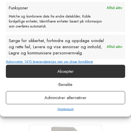
Funksjoner
Alltid aktiv
Matche og kombinere data fra andre datakilder, Koble
forskjellige enheter, Identifisere enheter basert på informasjon
som overføres automatisk.
Sørge for sikkerhet, forhindre og oppdage svindel
og rette feil, Levere og vise annonser og innhold,
Alltid aktiv
Lagre og kommunisere personvernvalg.
Administrer 1410 leverandører
Les mer om disse formålene
Aksepter
Lokk med smokk for speedy feeder
(408100)
Benekte
kr
140,00
eks. MVA
Administrer alternativer
Legg i handlekurv
Impressum