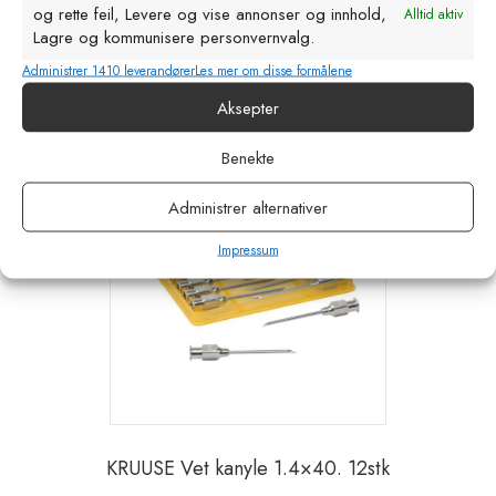
kr
134,97
og rette feil, Levere og vise annonser og innhold,
eks. MVA
Alltid aktiv
Lagre og kommunisere personvernvalg.
Legg i handlekurv
Administrer 1410 leverandører
Les mer om disse formålene
Aksepter
Benekte
Administrer alternativer
Impressum
KRUUSE Vet kanyle 1.4×40. 12stk