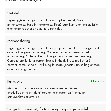
kr
117,68
eks. MVA
Statistikk
Legg i handlekurv
Lagre og/eller få tilgang til informasjon på en enhet, Måle
annonseytelse, Måle innholdsytelse, Forstå publikum gjennom statistikk
eller kombinasjoner av data fra ulike kilder.
Markedsføring
Lagre og/eller få tilgang til informasjon på en enhet, Bruke begrensede
data for å velge annonsering, Opprette profiler for personalisert
annonsering, Bruke profiler til å velge personalisert annonsering,
Opprette profiler for å persontilpasse innhold, Bruke profiler for å
persontilpasse innhold, Utvikle og forbedre tjenester, Bruke begrensede
data for å velge innhold.
Funksjoner
Alltid aktiv
Matche og kombinere data fra andre datakilder, Koble
forskjellige enheter, Identifisere enheter basert på informasjon
som overføres automatisk.
Kanyler engangs 1.5×50 100stk
Sørge for sikkerhet, forhindre og oppdage svindel