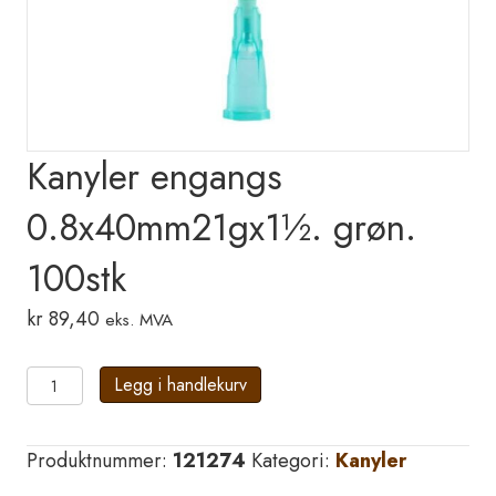
Kanyler engangs
0.8x40mm21gx1½. grøn.
100stk
kr
89,40
eks. MVA
Kanyler
Legg i handlekurv
engangs
0.8x40mm21gx1½.
Produktnummer:
121274
Kategori:
Kanyler
grøn.
100stk