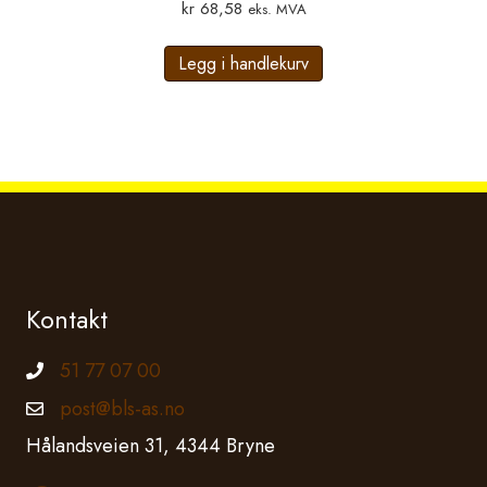
kr
68,58
eks. MVA
Legg i handlekurv
Kontakt
51 77 07 00
Telefonnummer
post@bls-as.no
Epostadresse
Hålandsveien 31, 4344 Bryne