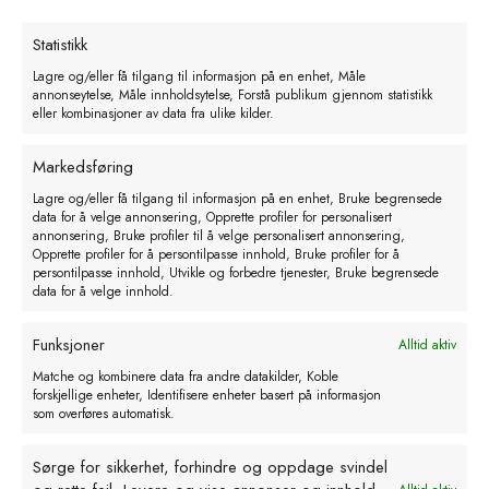
Legg i handlekurv
Statistikk
Lagre og/eller få tilgang til informasjon på en enhet, Måle
annonseytelse, Måle innholdsytelse, Forstå publikum gjennom statistikk
eller kombinasjoner av data fra ulike kilder.
Markedsføring
Lagre og/eller få tilgang til informasjon på en enhet, Bruke begrensede
data for å velge annonsering, Opprette profiler for personalisert
annonsering, Bruke profiler til å velge personalisert annonsering,
Opprette profiler for å persontilpasse innhold, Bruke profiler for å
persontilpasse innhold, Utvikle og forbedre tjenester, Bruke begrensede
data for å velge innhold.
Funksjoner
Alltid aktiv
Matche og kombinere data fra andre datakilder, Koble
forskjellige enheter, Identifisere enheter basert på informasjon
Kanyler engangs e 0.6x30mm23Gx1
som overføres automatisk.
1/4. blå. 100 stk.
Sørge for sikkerhet, forhindre og oppdage svindel
kr
117,68
eks. MVA