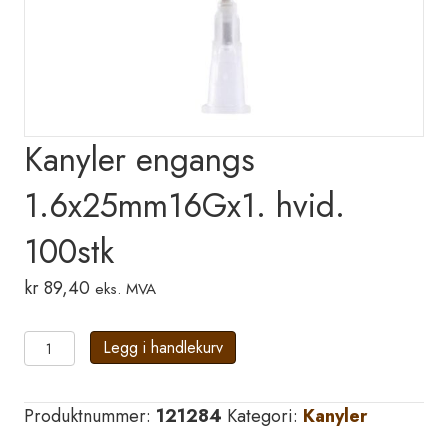
Kanyler engangs
1.6x25mm16Gx1. hvid.
100stk
kr
89,40
eks. MVA
Kanyler
Legg i handlekurv
engangs
1.6x25mm16Gx1.
Produktnummer:
121284
Kategori:
Kanyler
hvid.
100stk