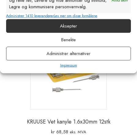
og rette feil, Levere og vise annonser og innhold,
Alltid aktiv
Lagre og kommunisere personvernvalg.
Legg i handlekurv
Administrer 1410 leverandører
Les mer om disse formålene
Aksepter
Benekte
Administrer alternativer
Impressum
KRUUSE Vet kanyle 1.6x30mm 12stk
kr
68,58
eks. MVA