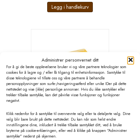
Legg i handlekurv
Administrer personvernet ditt
For å gi de beste opplevelsene bruker vi og våre partnere teknologier som
cookies for å lagre og / eller få tilgang til enhetsinformasjon. Samtykke til
disse teknologiene vil tillate oss og våre partnere å behandle
personopplysninger som surfe-/navigeringsatferd eller unike IDer på dette
nettstedet og vise (ikke) personlige annonser. Hvis du ikke samtykker eller
trekker tilbake samtykke, kan det påvirke visse funksjoner og funksjoner
negativt.
Klikk nedenfor for å samtykke til ovennevnte valg eller ta detaljerte valg. Dine
KRUUSE Vet kanyle 1.4×35.12stk
valg blir bare brukt på dette nettstedet. Du kan når som helst endre
innstillingene dine, inkludert å trekke tilbake samtykket ditt, ved å bruke
kr
68,58
eks. MVA
bryterne på cookie-erklæringen, eller ved å klikke på knappen "Administrer
samtykke" nederst på skjermen.