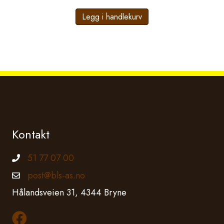
Legg i handlekurv
Kontakt
51 77 07 00
Telefonnummer
post@bls-as.no
Epostadresse
Hålandsveien 31, 4344 Bryne
Les mer om oss på Facebook