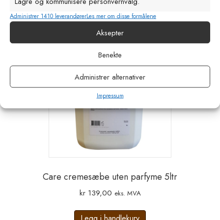
Velg alternativ
Lagre og kommunisere personvernvalg.
produktet
kr 322,00
har
Administrer 1410 leverandører
Les mer om disse formålene
flere
Aksepter
varianter.
Alternativene
Benekte
kan
Administrer alternativer
velges
på
Impressum
produktsiden
Care cremesæbe uten parfyme 5ltr
kr
139,00
eks. MVA
Legg i handlekurv