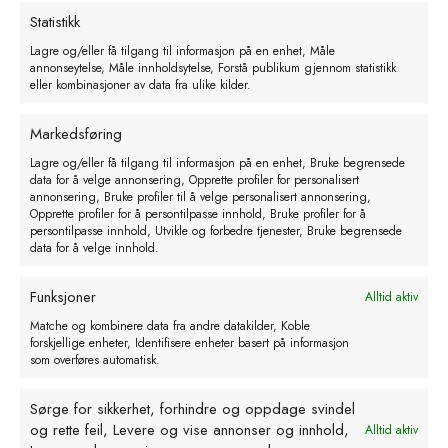
Legg i handlekurv
Statistikk
Lagre og/eller få tilgang til informasjon på en enhet, Måle
annonseytelse, Måle innholdsytelse, Forstå publikum gjennom statistikk
eller kombinasjoner av data fra ulike kilder.
Markedsføring
Lagre og/eller få tilgang til informasjon på en enhet, Bruke begrensede
data for å velge annonsering, Opprette profiler for personalisert
annonsering, Bruke profiler til å velge personalisert annonsering,
Opprette profiler for å persontilpasse innhold, Bruke profiler for å
persontilpasse innhold, Utvikle og forbedre tjenester, Bruke begrensede
data for å velge innhold.
Funksjoner
Alltid aktiv
Matche og kombinere data fra andre datakilder, Koble
forskjellige enheter, Identifisere enheter basert på informasjon
som overføres automatisk.
Bjørkerens håndrens
Prisområde:
kr
141,43
–
kr
322,00
eks. MVA
Sørge for sikkerhet, forhindre og oppdage svindel
kr 141,43
Dette
og rette feil, Levere og vise annonser og innhold,
Alltid aktiv
til