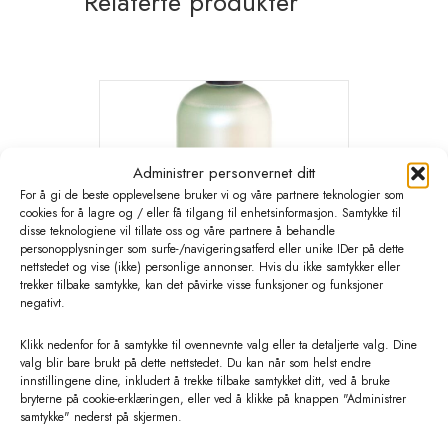
Relaterte produkter
Administrer personvernet ditt
For å gi de beste opplevelsene bruker vi og våre partnere teknologier som
cookies for å lagre og / eller få tilgang til enhetsinformasjon. Samtykke til
disse teknologiene vil tillate oss og våre partnere å behandle
personopplysninger som surfe-/navigeringsatferd eller unike IDer på dette
nettstedet og vise (ikke) personlige annonser. Hvis du ikke samtykker eller
trekker tilbake samtykke, kan det påvirke visse funksjoner og funksjoner
negativt.
Klikk nedenfor for å samtykke til ovennevnte valg eller ta detaljerte valg. Dine
valg blir bare brukt på dette nettstedet. Du kan når som helst endre
Optima pH DUO dusjsåpe 1 ltr
innstillingene dine, inkludert å trekke tilbake samtykket ditt, ved å bruke
bryterne på cookie-erklæringen, eller ved å klikke på knappen "Administrer
kr
240,00
eks. MVA
samtykke" nederst på skjermen.