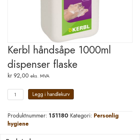
Kerbl håndsåpe 1000ml
dispenser flaske
kr
92,00
eks. MVA
Kerbl
Legg i handlekurv
håndsåpe
1000ml
Produktnummer:
151180
Kategori:
Personlig
dispenser
hygiene
flaske
antall