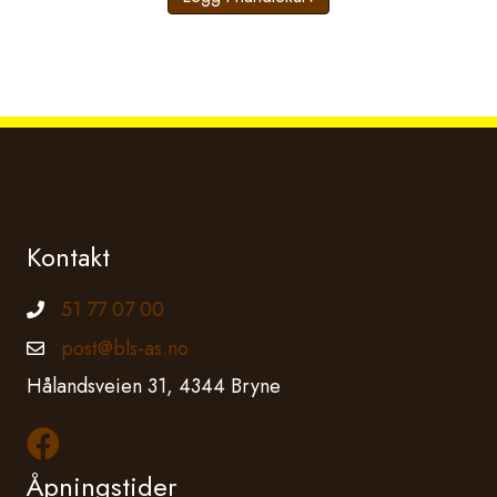
Kontakt
51 77 07 00
Telefonnummer
post@bls-as.no
Epostadresse
Hålandsveien 31, 4344 Bryne
Les mer om oss på Facebook
Åpningstider