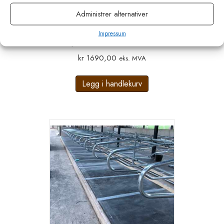
Administrer alternativer
MayoMat Cow Comfort Båsmatte
Impressum
Supersoft 22mm 115 x 183
kr
1690,00
eks. MVA
Legg i handlekurv