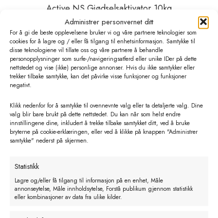
Active NS Gjødselsaktivator 10kg
sekk
Administrer personvernet ditt
For å gi de beste opplevelsene bruker vi og våre partnere teknologier som
kr
1375,00
eks. MVA
cookies for å lagre og / eller få tilgang til enhetsinformasjon. Samtykke til
disse teknologiene vil tillate oss og våre partnere å behandle
personopplysninger som surfe-/navigeringsatferd eller unike IDer på dette
Legg i handlekurv
nettstedet og vise (ikke) personlige annonser. Hvis du ikke samtykker eller
trekker tilbake samtykke, kan det påvirke visse funksjoner og funksjoner
negativt.
Klikk nedenfor for å samtykke til ovennevnte valg eller ta detaljerte valg. Dine
valg blir bare brukt på dette nettstedet. Du kan når som helst endre
innstillingene dine, inkludert å trekke tilbake samtykket ditt, ved å bruke
bryterne på cookie-erklæringen, eller ved å klikke på knappen "Administrer
samtykke" nederst på skjermen.
Statistikk
Lagre og/eller få tilgang til informasjon på en enhet, Måle
annonseytelse, Måle innholdsytelse, Forstå publikum gjennom statistikk
eller kombinasjoner av data fra ulike kilder.