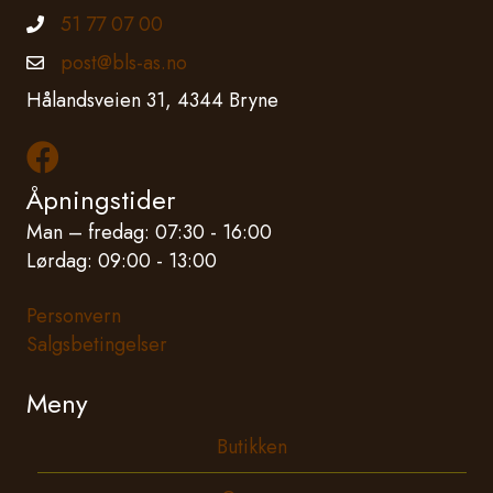
51 77 07 00
Telefonnummer
post@bls-as.no
Epostadresse
Hålandsveien 31, 4344 Bryne
Les mer om oss på Facebook
Åpningstider
Man – fredag: 07:30 - 16:00
Lørdag: 09:00 - 13:00
Personvern
Salgsbetingelser
Meny
Butikken