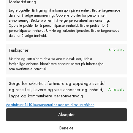
Markedsføring
Husdyr- armatur m/sparebryter. 5m
Lagre og/eller få tilgang til informasjon på en enhet, Bruke begrensede
data for å velge annonsering, Opprette profiler for personalisert
ledning
annonsering, Bruke profiler til å velge personalisert annonsering,
Opprette profiler for å persontilpasse innhold, Bruke profiler for å
kr
230,00
eks. MVA
persontilpasse innhold, Utvikle og forbedre tjenester, Bruke begrensede
data for å velge innhold.
Legg i handlekurv
Funksjoner
Alltid aktiv
Matche og kombinere data fra andre datakilder, Koble
forskjellige enheter, Identifisere enheter basert på informasjon
som overføres automatisk.
Sørge for sikkerhet, forhindre og oppdage svindel
og rette feil, Levere og vise annonser og innhold,
Alltid aktiv
Lagre og kommunisere personvernvalg.
Administrer 1410 leverandører
Les mer om disse formålene
Aksepter
Benekte