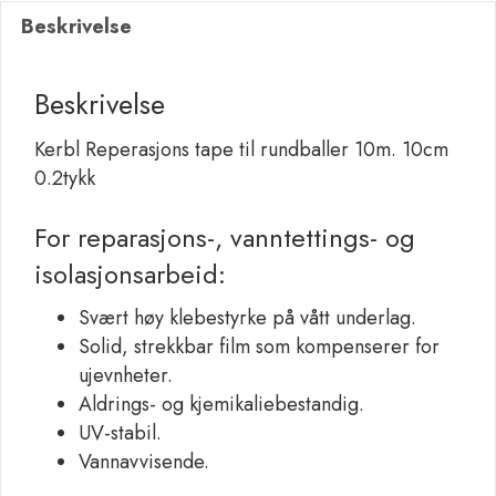
Beskrivelse
10m.
10cm
0.2tykk
Beskrivelse
antall
Kerbl Reperasjons tape til rundballer 10m. 10cm
0.2tykk
For reparasjons-, vanntettings- og
isolasjonsarbeid:
Svært høy klebestyrke på vått underlag.
Solid, strekkbar film som kompenserer for
ujevnheter.
Aldrings- og kjemikaliebestandig.
UV-stabil.
Vannavvisende.