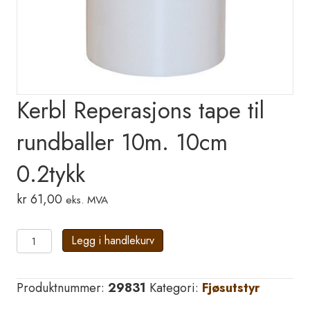
Kerbl Reperasjons tape til
rundballer 10m. 10cm
0.2tykk
kr
61,00
eks. MVA
Kerbl
Legg i handlekurv
Reperasjons
tape
Produktnummer:
29831
Kategori:
Fjøsutstyr
til
rundballer