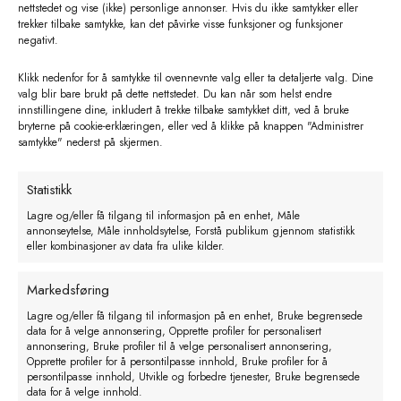
nettstedet og vise (ikke) personlige annonser. Hvis du ikke samtykker eller
trekker tilbake samtykke, kan det påvirke visse funksjoner og funksjoner
negativt.
Klikk nedenfor for å samtykke til ovennevnte valg eller ta detaljerte valg. Dine
valg blir bare brukt på dette nettstedet. Du kan når som helst endre
innstillingene dine, inkludert å trekke tilbake samtykket ditt, ved å bruke
bryterne på cookie-erklæringen, eller ved å klikke på knappen "Administrer
samtykke" nederst på skjermen.
Statistikk
Lagre og/eller få tilgang til informasjon på en enhet, Måle
annonseytelse, Måle innholdsytelse, Forstå publikum gjennom statistikk
Klauvsaks. uten tenner. 26 cm lang.
eller kombinasjoner av data fra ulike kilder.
Grøn
Markedsføring
kr
120,00
eks. MVA
Lagre og/eller få tilgang til informasjon på en enhet, Bruke begrensede
data for å velge annonsering, Opprette profiler for personalisert
Legg i handlekurv
annonsering, Bruke profiler til å velge personalisert annonsering,
Opprette profiler for å persontilpasse innhold, Bruke profiler for å
persontilpasse innhold, Utvikle og forbedre tjenester, Bruke begrensede
data for å velge innhold.