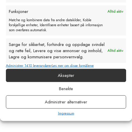
Funksjoner
Alltid aktiv
Matche og kombinere data fra andre datakilder, Koble
forskjellige enheter, Identifisere enheter basert på informasjon
som overføres automatisk.
Sørge for sikkerhet, forhindre og oppdage svindel
og rette feil, Levere og vise annonser og innhold,
Alltid aktiv
Lagre og kommunisere personvernvalg.
Administrer 1410 leverandører
Les mer om disse formålene
Aksepter
Kalvesmokk Big Softy 100mm
Benekte
kr
54,00
eks. MVA
Administrer alternativer
Legg i handlekurv
Impressum