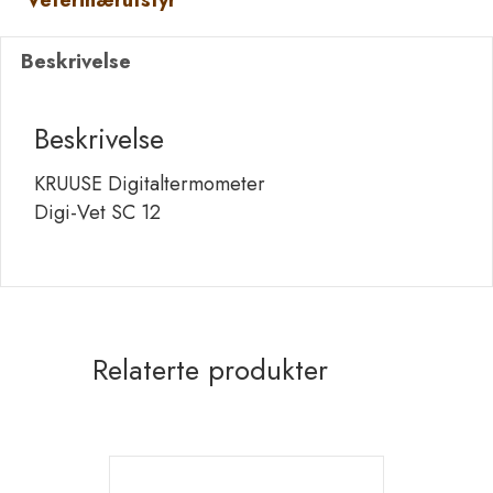
Veterinærutstyr
12
antall
Beskrivelse
Beskrivelse
KRUUSE Digitaltermometer
Digi-Vet SC 12
Relaterte produkter