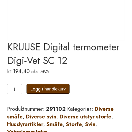
KRUUSE Digital termometer
Digi-Vet SC 12
kr
194,40
eks. MVA
KRUUSE
Legg i handlekurv
Digital
termometer
Produktnummer:
291102
Kategorier:
Diverse
Digi-
småfe
,
Diverse svin
,
Diverse utstyr storfe
,
Vet
Husdyrartikler
,
Småfe
,
Storfe
,
Svin
,
SC