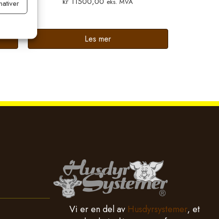
kr
11500,00
eks. MVA
nativer
ltid aktiv
Les mer
Vi er en del av
Husdyrsystemer
, et