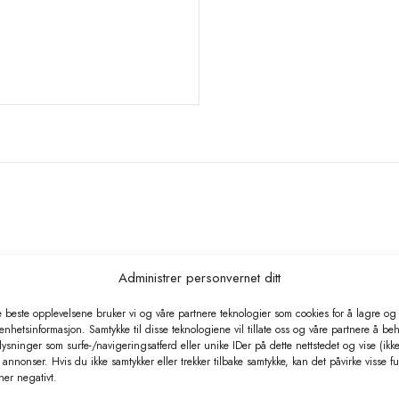
Administrer personvernet ditt
e beste opplevelsene bruker vi og våre partnere teknologier som cookies for å lagre og /
 enhetsinformasjon. Samtykke til disse teknologiene vil tillate oss og våre partnere å be
ysninger som surfe-/navigeringsatferd eller unike IDer på dette nettstedet og vise (ikke
annonser. Hvis du ikke samtykker eller trekker tilbake samtykke, kan det påvirke visse f
ner negativt.