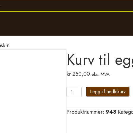
skin
Kurv til e
kr
250,00
eks. MVA
Kurv
Legg i handlekurv
til
eggvaskemaskin
Produktnummer:
948
Katego
antall