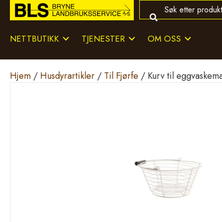
NETTBUTIKK
TJENESTER
OM OSS
Hjem
/
Husdyrartikler
/
Til Fjørfe
/ Kurv til eggvaskema