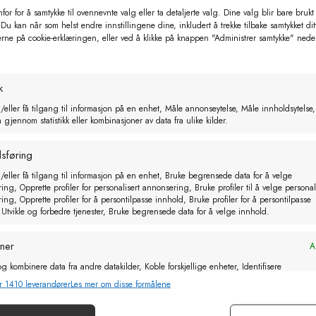
for for å samtykke til ovennevnte valg eller ta detaljerte valg. Dine valg blir bare brukt
Relaterte produkter
 Du kan når som helst endre innstillingene dine, inkludert å trekke tilbake samtykket dit
erne på cookie-erklæringen, eller ved å klikke på knappen "Administrer samtykke" nede
k
/eller få tilgang til informasjon på en enhet, Måle annonseytelse, Måle innholdsytelse,
gjennom statistikk eller kombinasjoner av data fra ulike kilder.
sføring
/eller få tilgang til informasjon på en enhet, Bruke begrensede data for å velge
ng, Opprette profiler for personalisert annonsering, Bruke profiler til å velge personal
ng, Opprette profiler for å persontilpasse innhold, Bruke profiler for å persontilpasse
 Utvikle og forbedre tjenester, Bruke begrensede data for å velge innhold.
oner
Al
g kombinere data fra andre datakilder, Koble forskjellige enheter, Identifisere
basert på informasjon som overføres automatisk.
r 1410 leverandører
Les mer om disse formålene
 Nutri Mix 20L
Eggvaskepulver 5 kg
or sikkerhet, forhindre og oppdage svindel og rette feil, Levere