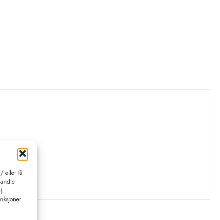
 eller få
handle
)
unksjoner