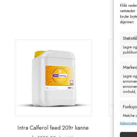
Klikk neden
nettstedet.
bruke bryt
skjermen.
Statistik
Lagre og
publikum 
Marked
Lagre og
annonseri
annonseri
innhold,
Funksj
Matche o
enheter 
Administre
Intra Calferol feed 20ltr kanne
Intra
Sørge f