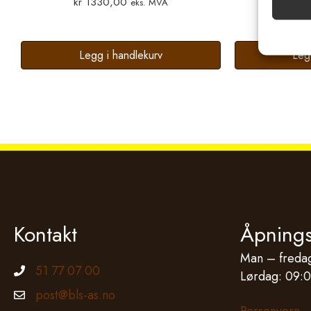
kr
1330,00
kr
20
eks. MVA
og vis
Legg i handlekurv
Leg
Kontakt
Åpnings
Man – fredag
51 77 07 00
Telefonnummer
Lørdag: 09:0
post@bls-as.no
Epostadresse
Personvern