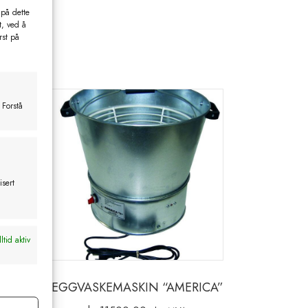
 på dette
t, ved å
rst på
 Forstå
isert
ltid aktiv
EGGVASKEMASKIN “AMERICA”