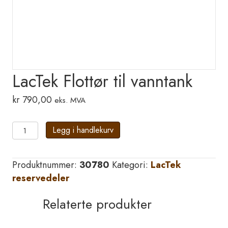
LacTek Flottør til vanntank
kr
790,00
eks. MVA
LacTek
Legg i handlekurv
Flottør
til
Produktnummer:
30780
Kategori:
LacTek
vanntank
reservedeler
antall
Relaterte produkter