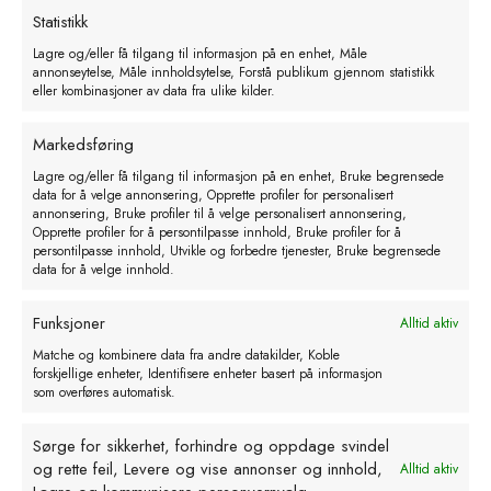
Legg i handlekurv
Statistikk
Lagre og/eller få tilgang til informasjon på en enhet, Måle
annonseytelse, Måle innholdsytelse, Forstå publikum gjennom statistikk
eller kombinasjoner av data fra ulike kilder.
Markedsføring
Lagre og/eller få tilgang til informasjon på en enhet, Bruke begrensede
data for å velge annonsering, Opprette profiler for personalisert
annonsering, Bruke profiler til å velge personalisert annonsering,
Opprette profiler for å persontilpasse innhold, Bruke profiler for å
persontilpasse innhold, Utvikle og forbedre tjenester, Bruke begrensede
data for å velge innhold.
Funksjoner
Alltid aktiv
Matche og kombinere data fra andre datakilder, Koble
forskjellige enheter, Identifisere enheter basert på informasjon
LacTek Varmeelement 1750W
som overføres automatisk.
kr
720,00
eks. MVA
Sørge for sikkerhet, forhindre og oppdage svindel
og rette feil, Levere og vise annonser og innhold,
Alltid aktiv
Legg i handlekurv