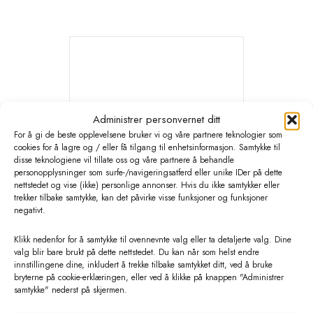
Administrer personvernet ditt
For å gi de beste opplevelsene bruker vi og våre partnere teknologier som
cookies for å lagre og / eller få tilgang til enhetsinformasjon. Samtykke til
disse teknologiene vil tillate oss og våre partnere å behandle
personopplysninger som surfe-/navigeringsatferd eller unike IDer på dette
nettstedet og vise (ikke) personlige annonser. Hvis du ikke samtykker eller
trekker tilbake samtykke, kan det påvirke visse funksjoner og funksjoner
negativt.
LacTek Komplett varmtvannstank
Klikk nedenfor for å samtykke til ovennevnte valg eller ta detaljerte valg. Dine
valg blir bare brukt på dette nettstedet. Du kan når som helst endre
m/utstyr
innstillingene dine, inkludert å trekke tilbake samtykket ditt, ved å bruke
bryterne på cookie-erklæringen, eller ved å klikke på knappen "Administrer
kr
6400,00
eks. MVA
samtykke" nederst på skjermen.