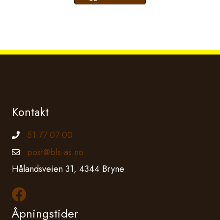
Kontakt
51 77 07 00
Telefonnummer
post@bls-as.no
Epostadresse
Hålandsveien 31, 4344 Bryne
Les mer om oss på Facebook
Åpningstider