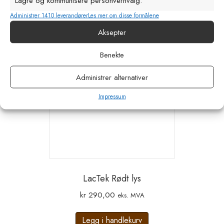
Lagre og kommunisere personvernvalg.
Administrer 1410 leverandører
Les mer om disse formålene
Aksepter
Benekte
Administrer alternativer
Impressum
LacTek Rødt lys
kr
290,00
eks. MVA
Legg i handlekurv