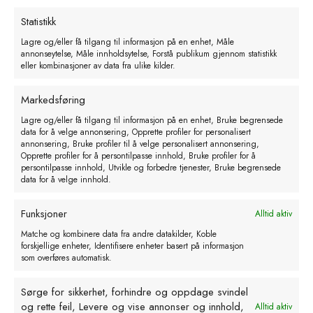
Legg i handlekurv
Statistikk
Lagre og/eller få tilgang til informasjon på en enhet, Måle
annonseytelse, Måle innholdsytelse, Forstå publikum gjennom statistikk
eller kombinasjoner av data fra ulike kilder.
Markedsføring
Lagre og/eller få tilgang til informasjon på en enhet, Bruke begrensede
data for å velge annonsering, Opprette profiler for personalisert
annonsering, Bruke profiler til å velge personalisert annonsering,
Opprette profiler for å persontilpasse innhold, Bruke profiler for å
persontilpasse innhold, Utvikle og forbedre tjenester, Bruke begrensede
data for å velge innhold.
Funksjoner
Alltid aktiv
Matche og kombinere data fra andre datakilder, Koble
forskjellige enheter, Identifisere enheter basert på informasjon
som overføres automatisk.
LacTek myk lammesmokk
kr
22,00
Sørge for sikkerhet, forhindre og oppdage svindel
eks. MVA
og rette feil, Levere og vise annonser og innhold,
Alltid aktiv