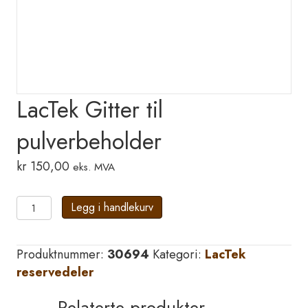
LacTek Gitter til
pulverbeholder
kr
150,00
eks. MVA
LacTek
Legg i handlekurv
Gitter
til
Produktnummer:
30694
Kategori:
LacTek
pulverbeholder
reservedeler
antall
Relaterte produkter