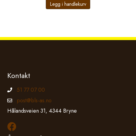
Legg i handlekurv
Kontakt
51 77 07 00
Telefonnummer
post@bls-as.no
Epostadresse
Hålandsveien 31, 4344 Bryne
Les mer om oss på Facebook