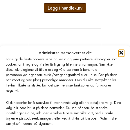
Legg i handlekurv
Administrer personvernet ditt
For å gi de beste opplevelsene bruker vi og våre partnere teknologier som
cookies for å lagre og / eller få tilgang til enhetsinformasjon. Samtykke til
disse teknologiene vil tillate oss og våre partnere å behandle
personopplysninger som surfe-/navigeringsatferd eller unike IDer på dette
nettstedet og vise (ikke) personlige annonser. Hvis du ikke samtykker eller
trekker tilbake samtykke, kan det påvirke visse funksjoner og funksjoner
negativt.
Klikk nedenfor for å samtykke til ovennevnte valg eller ta detaljerte valg. Dine
valg blir bare brukt på dette nettstedet. Du kan når som helst endre
LacTek Pulverskrue/ spiral
innstillingene dine, inkludert å trekke tilbake samtykket ditt, ved å bruke
bryterne på cookie-erklæringen, eller ved å klikke på knappen "Administrer
kr
450,00
eks. MVA
samtykke" nederst på skjermen.