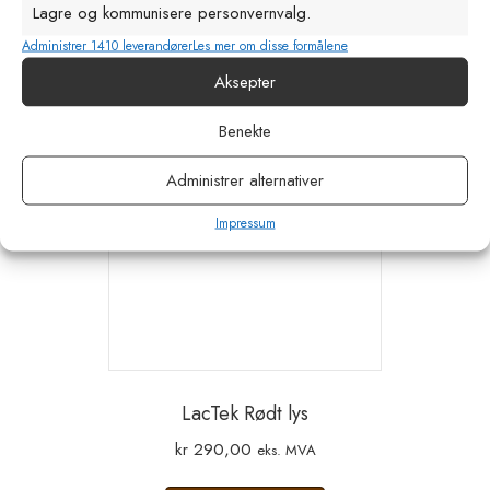
Lagre og kommunisere personvernvalg.
Legg i handlekurv
Administrer 1410 leverandører
Les mer om disse formålene
Aksepter
Benekte
Administrer alternativer
Impressum
LacTek Rødt lys
kr
290,00
eks. MVA