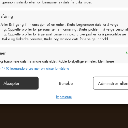
gjennom statistikk eller kombinasjoner av data fra ulike kilder.
sføring
/eller få tilgang til informasjon på en enhet, Bruke begrensede data for å velge
 myk lammesmokk
LacTek T / Y splitter
ng, Opprette profiler for personalisert annonsering, Bruke profiler til å velge personal
ng, Opprette profiler for å persontilpasse innhold, Bruke profiler for å persontilpasse
2,00
kr
35,00
eks. MVA
eks. MVA
 Utvikle og forbedre tjenester, Bruke begrensede data for å velge innhold.
oner
Al
g i handlekurv
Legg i handlekurv
g kombinere data fra andre datakilder, Koble forskjellige enheter, Identifisere
basert på informasjon som overføres automatisk.
r 1410 leverandører
Les mer om disse formålene
or sikkerhet, forhindre og oppdage svindel og rette feil, Levere
Aksepter
Benekte
Administrer alter
Al
e annonser og innhold, Lagre og kommunisere personvernvalg.
Impressum