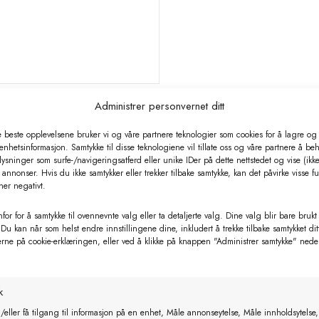
Relaterte produkter
Administrer personvernet ditt
e beste opplevelsene bruker vi og våre partnere teknologier som cookies for å lagre og /
 enhetsinformasjon. Samtykke til disse teknologiene vil tillate oss og våre partnere å be
ysninger som surfe-/navigeringsatferd eller unike IDer på dette nettstedet og vise (ikke
annonser. Hvis du ikke samtykker eller trekker tilbake samtykke, kan det påvirke visse f
ner negativt.
for for å samtykke til ovennevnte valg eller ta detaljerte valg. Dine valg blir bare brukt
 Du kan når som helst endre innstillingene dine, inkludert å trekke tilbake samtykket dit
erne på cookie-erklæringen, eller ved å klikke på knappen "Administrer samtykke" nede
k
/eller få tilgang til informasjon på en enhet, Måle annonseytelse, Måle innholdsytelse,