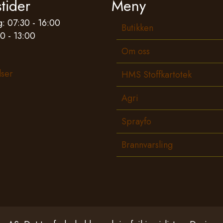
tider
Meny
: 07:30 - 16:00
Butikken
0 - 13:00
Om oss
lser
HMS Stoffkartotek
Agri
Sprayfo
Brannvarsling