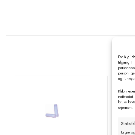
For å gi d
tilgang til
personoppl
personlige 
og funksjo
Klikk neden
nettstedet.
bruke bryt
skjermen.
Statistik
Lagre og