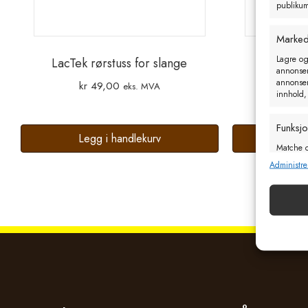
publikum 
Marked
Lagre og
LacTek rørstuss for slange
LacTek
annonseri
annonseri
kr
49,00
kr
2
eks. MVA
innhold,
Funksj
Legg i handlekurv
Leg
Matche o
enheter 
Administre
Sørge f
og vis