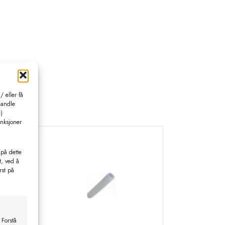
 eller få
handle
)
unksjoner
 på dette
t, ved å
rst på
 Forstå