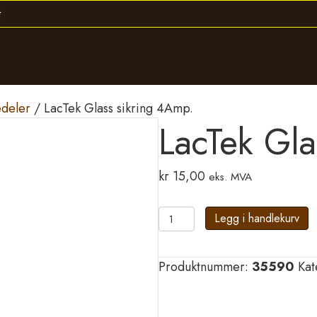
edeler
/ LacTek Glass sikring 4Amp.
LacTek Gl
kr
15,00
eks. MVA
LacTek
Legg i handlekurv
Glass
sikring
Produktnummer:
35590
Kat
4Amp.
antall