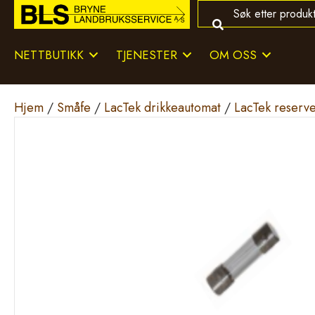
NETTBUTIKK
TJENESTER
OM OSS
Hjem
/
Småfe
/
LacTek drikkeautomat
/
LacTek reserv