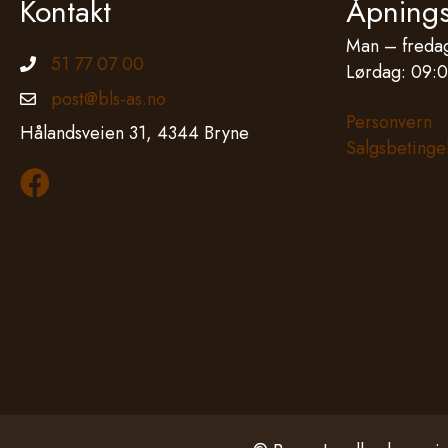
Kontakt
Åpnings
Man – fredag
51 77 07 00
Telefonnummer
Lørdag: 09:0
post@bls-as.no
Epostadresse
Personvern
Hålandsveien 31, 4344 Bryne
Salgsbetinge
Les mer om oss på Facebook