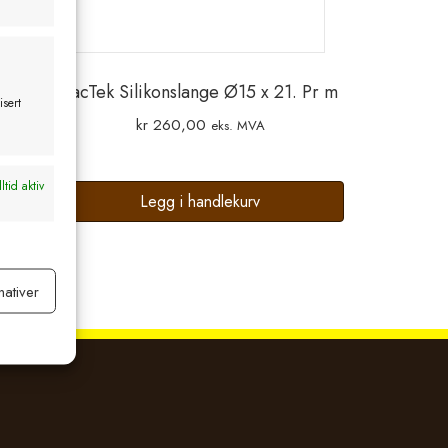
LacTek Silikonslange Ø15 x 21. Pr m
isert
kr
260,00
eks. MVA
ltid aktiv
Legg i handlekurv
nativer
ltid aktiv