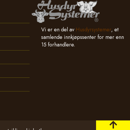
Vi er en del av
Husdyrsystemer
, et
samlende innkjøpssenter for mer enn
15 forhandlere.
Tilbake t