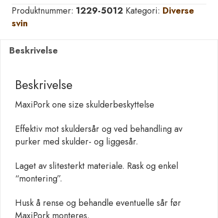
size
Produktnummer:
1229-5012
Kategori:
Diverse
skulderbeskyttelse
svin
antall
Beskrivelse
Beskrivelse
MaxiPork one size skulderbeskyttelse
Effektiv mot skuldersår og ved behandling av
purker med skulder- og liggesår.
Laget av slitesterkt materiale. Rask og enkel
“montering”.
Husk å rense og behandle eventuelle sår før
MaxiPork monteres.