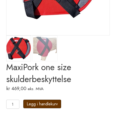
MaxiPork one size
skulderbeskyttelse
kr
469,00
eks. MVA
MaxiPork
Legg i handlekurv
one