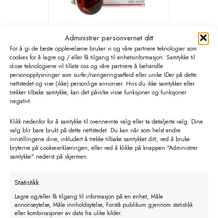
Administrer personvernet ditt
For å gi de beste opplevelsene bruker vi og våre partnere teknologier som
cookies for å lagre og / eller få tilgang til enhetsinformasjon. Samtykke til
KRUUSE varmepære. 150 W. rød.2
disse teknologiene vil tillate oss og våre partnere å behandle
personopplysninger som surfe-/navigeringsatferd eller unike IDer på dette
stk
nettstedet og vise (ikke) personlige annonser. Hvis du ikke samtykker eller
trekker tilbake samtykke, kan det påvirke visse funksjoner og funksjoner
kr
189,60
eks. MVA
negativt.
Legg i handlekurv
Klikk nedenfor for å samtykke til ovennevnte valg eller ta detaljerte valg. Dine
valg blir bare brukt på dette nettstedet. Du kan når som helst endre
innstillingene dine, inkludert å trekke tilbake samtykket ditt, ved å bruke
bryterne på cookie-erklæringen, eller ved å klikke på knappen "Administrer
samtykke" nederst på skjermen.
Statistikk
Lagre og/eller få tilgang til informasjon på en enhet, Måle
annonseytelse, Måle innholdsytelse, Forstå publikum gjennom statistikk
eller kombinasjoner av data fra ulike kilder.