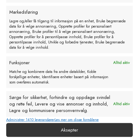
Markedsføring
Lagre og/eller få tilgang til informasjon på en enhet, Bruke begrensede
data for å velge annonsering, Opprette profiler for personalisert
annonsering, Bruke profiler til å velge personalisert annonsering,
Opprette profiler for å persontilpasse innhold, Bruke profiler for å
persontilpasse innhold, Utvikle og forbedre tjenester, Bruke begrensede
For-øse glassfiber1 KG
data for å velge innhold.
kr
262,00
eks. MVA
Funksjoner
Alltid aktiv
Matche og kombinere data fra andre datakilder, Koble
Legg i handlekurv
forskjellige enheter, Identifisere enheter basert på informasjon
som overføres automatisk.
Sørge for sikkerhet, forhindre og oppdage svindel
og rette feil, Levere og vise annonser og innhold,
Alltid aktiv
Lagre og kommunisere personvernvalg.
Administrer 1410 leverandører
Les mer om disse formålene
Aksepter