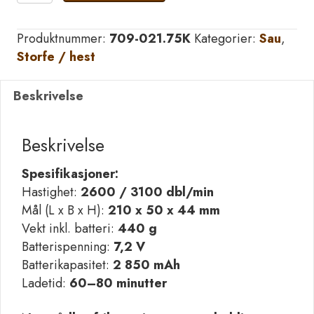
Xtend
klippemaskin
Produktnummer:
709-021.75K
Kategorier:
Sau
,
antall
Storfe / hest
Beskrivelse
Beskrivelse
Spesifikasjoner:
Hastighet:
2600 / 3100 dbl/min
Mål (L x B x H):
210 x 50 x 44 mm
Vekt inkl. batteri:
440 g
Batterispenning:
7,2 V
Batterikapasitet:
2 850 mAh
Ladetid:
60–80 minutter