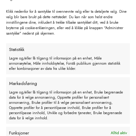
Klikk nedenfor for å samtykke til ovennevnte valg eller ta detaljerte valg. Dine
valg blir bare brukt på dette nettstedet. Du kan når som helst endre
innstillingene dine, inkludert å trekke tilbake samtykket ditt, ved å bruke
bryterne på cookie-erklæringen, eller ved å klikke på knappen "Administrer
samtykke" nederst på skjermen.
Saphir batteri klippemaskin
Statistikk
kr
3650,00
eks. MVA
Lagre og/eller få tilgang til informasjon på en enhet, Måle
annonseytelse, Måle innholdsytelse, Forstå publikum gjennom statistikk
eller kombinasjoner av data fra ulike kilder.
Legg i handlekurv
Markedsføring
Lagre og/eller få tilgang til informasjon på en enhet, Bruke begrensede
data for å velge annonsering, Opprette profiler for personalisert
annonsering, Bruke profiler til å velge personalisert annonsering,
Opprette profiler for å persontilpasse innhold, Bruke profiler for å
persontilpasse innhold, Utvikle og forbedre tjenester, Bruke begrensede
data for å velge innhold.
Funksjoner
Alltid aktiv