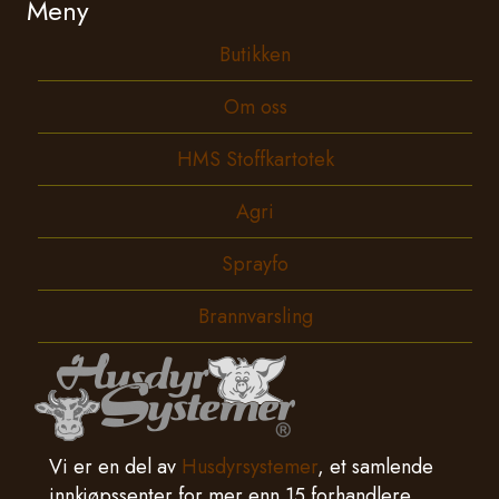
Meny
Butikken
Om oss
HMS Stoffkartotek
Agri
Sprayfo
Brannvarsling
Vi er en del av
Husdyrsystemer
, et samlende
innkjøpssenter for mer enn 15 forhandlere.