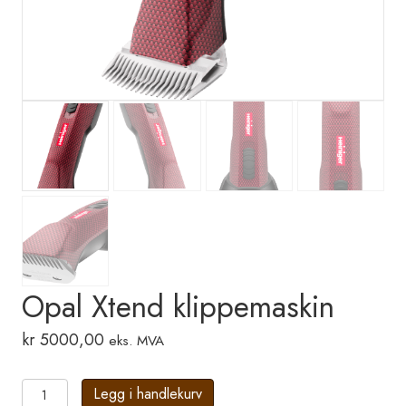
Opal Xtend klippemaskin
kr
5000,00
eks. MVA
Opal
Legg i handlekurv