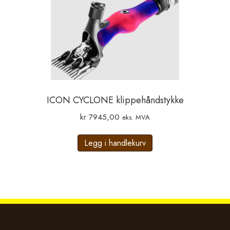
på
produktsiden
ICON CYCLONE klippehåndstykke
kr
7945,00
eks. MVA
Legg i handlekurv