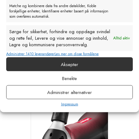
Matche og kombinere data fra andre datakilder, Koble
forskjellige enheter, Identifisere enheter basert på informasjon
som overføres automatisk.
Sørge for sikkerhet, forhindre og oppdage svindel
og rette feil, Levere og vise annonser og innhold,
Alltid aktiv
Lagre og kommunisere personvernvalg.
XplorerPro Storfe- og hesteklipper
Administrer 1410 leverandører
Les mer om disse formålene
– batterimaskin
Aksepter
kr
7750,00
eks. MVA
Benekte
Legg i handlekurv
Administrer alternativer
Impressum