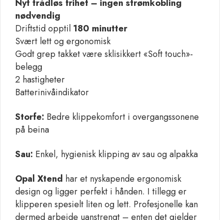
Nyt trådløs frihet – ingen strømkobling
nødvendig
Driftstid opptil
180 minutter
Svært lett og ergonomisk
Godt grep takket være sklisikkert «Soft touch»-
belegg
2 hastigheter
Batterinivåindikator
Storfe:
Bedre klippekomfort i overgangssonene
på beina
Sau:
Enkel, hygienisk klipping av sau og alpakka
Opal Xtend
har et nyskapende ergonomisk
design og ligger perfekt i hånden. I tillegg er
klipperen spesielt liten og lett. Profesjonelle kan
dermed arbeide uanstrengt – enten det gjelder