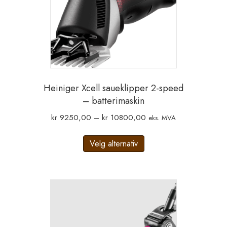
Heiniger Xcell saueklipper 2-speed
– batterimaskin
Prisområde:
kr
9250,00
–
kr
10800,00
eks. MVA
kr 9250,00
Dette
til
Velg alternativ
produktet
kr 10800,00
har
flere
varianter.
Alternativene
kan
velges