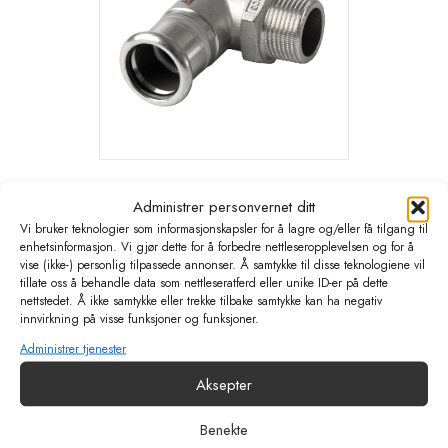
Pressfitting Rustfritt Overgangvinkel
Administrer personvernet ditt
90 gr 15-1/2″ utv.
Vi bruker teknologier som informasjonskapsler for å lagre og/eller få tilgang til
enhetsinformasjon. Vi gjør dette for å forbedre nettleseropplevelsen og for å
kr
229,54
eks. MVA
vise (ikke-) personlig tilpassede annonser. Å samtykke til disse teknologiene vil
tillate oss å behandle data som nettleseratferd eller unike ID-er på dette
nettstedet. Å ikke samtykke eller trekke tilbake samtykke kan ha negativ
Legg i handlekurv
innvirkning på visse funksjoner og funksjoner.
Administrer tjenester
Aksepter
Benekte