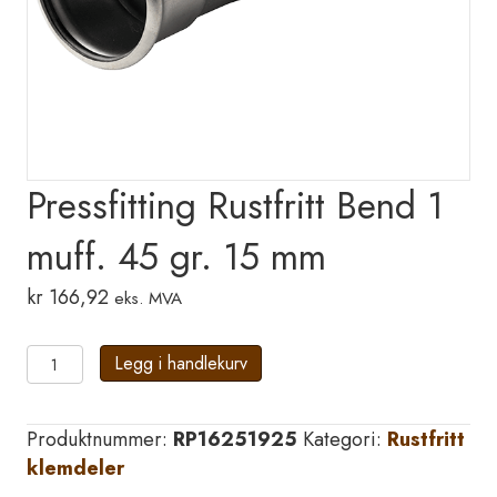
Pressfitting Rustfritt Bend 1
muff. 45 gr. 15 mm
kr
166,92
eks. MVA
Pressfitting
Legg i handlekurv
Rustfritt
Bend
Produktnummer:
RP16251925
Kategori:
Rustfritt
1
klemdeler
muff.