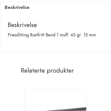
45
Beskrivelse
gr.
15
mm
Beskrivelse
antall
Pressfitting Rustfritt Bend 1 muff. 45 gr. 15 mm
Relaterte produkter