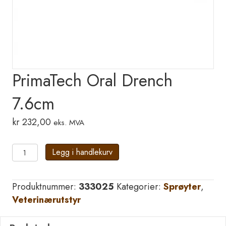
PrimaTech Oral Drench
7.6cm
kr
232,00
eks. MVA
PrimaTech
Legg i handlekurv
Oral
Drench
Produktnummer:
333025
Kategorier:
Sprøyter
,
7.6cm
Veterinærutstyr
antall