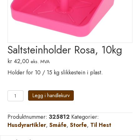
Saltsteinholder Rosa, 10kg
kr
42,00
eks. MVA
Holder for 10 / 15 kg slikkestein i plast.
Saltsteinholder
Legg i handlekurv
Rosa,
10kg
Produktnummer:
325812
Kategorier:
antall
Husdyrartikler
,
Småfe
,
Storfe
,
Til Hest