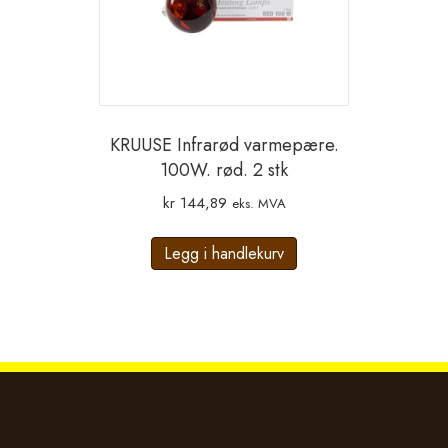
KRUUSE Infrarød varmepære.
100W. rød. 2 stk
kr
144,89
eks. MVA
Legg i handlekurv