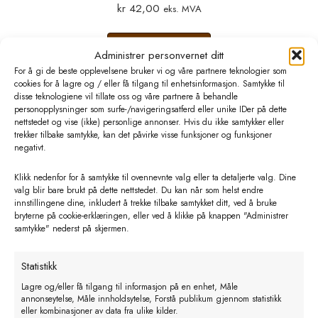
kr
42,00
eks. MVA
Legg i handlekurv
Administrer personvernet ditt
For å gi de beste opplevelsene bruker vi og våre partnere teknologier som
cookies for å lagre og / eller få tilgang til enhetsinformasjon. Samtykke til
disse teknologiene vil tillate oss og våre partnere å behandle
personopplysninger som surfe-/navigeringsatferd eller unike IDer på dette
nettstedet og vise (ikke) personlige annonser. Hvis du ikke samtykker eller
Relaterte produkter
trekker tilbake samtykke, kan det påvirke visse funksjoner og funksjoner
negativt.
Klikk nedenfor for å samtykke til ovennevnte valg eller ta detaljerte valg. Dine
valg blir bare brukt på dette nettstedet. Du kan når som helst endre
innstillingene dine, inkludert å trekke tilbake samtykket ditt, ved å bruke
bryterne på cookie-erklæringen, eller ved å klikke på knappen "Administrer
samtykke" nederst på skjermen.
Statistikk
Lagre og/eller få tilgang til informasjon på en enhet, Måle
annonseytelse, Måle innholdsytelse, Forstå publikum gjennom statistikk
eller kombinasjoner av data fra ulike kilder.