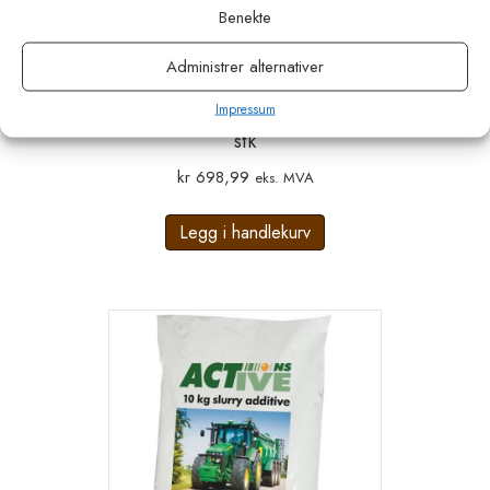
Benekte
Administrer alternativer
Impressum
Kruuse PORCIVET Skulderkappe10
stk
kr
698,99
eks. MVA
Legg i handlekurv