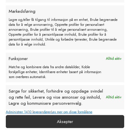
Markedsføring
Lagre og/eller få tilgang til informasjon på en enhet, Bruke begrensede
data for å velge annonsering, Opprette profiler for personalisert
annonsering, Bruke profiler til å velge personalisert annonsering,
Sprangsele. nylon. med clips-lås
Opprette profiler for å persontilpasse innhold, Bruke profiler for å
persontilpasse innhold, Utvikle og forbedre tjenester, Bruke begrensede
kr
176,00
eks. MVA
data for å velge innhold.
Legg i handlekurv
Funksjoner
Alltid aktiv
Matche og kombinere data fra andre datakilder, Koble
forskjellige enheter, Identifisere enheter basert på informasjon
som overføres automatisk.
Sørge for sikkerhet, forhindre og oppdage svindel
og rette feil, Levere og vise annonser og innhold,
Alltid aktiv
Lagre og kommunisere personvernvalg.
Administrer 1410 leverandører
Les mer om disse formålene
Aksepter