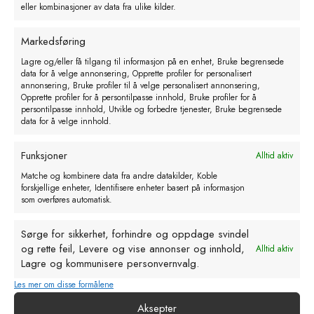
Merke spray RAIDEX 400ml
eller kombinasjoner av data fra ulike kilder.
GRØNN
kr
71,00
Markedsføring
eks. MVA
Lagre og/eller få tilgang til informasjon på en enhet, Bruke begrensede
data for å velge annonsering, Opprette profiler for personalisert
Legg i handlekurv
annonsering, Bruke profiler til å velge personalisert annonsering,
Opprette profiler for å persontilpasse innhold, Bruke profiler for å
persontilpasse innhold, Utvikle og forbedre tjenester, Bruke begrensede
data for å velge innhold.
Funksjoner
Alltid aktiv
Relaterte produkter
Matche og kombinere data fra andre datakilder, Koble
forskjellige enheter, Identifisere enheter basert på informasjon
som overføres automatisk.
Sørge for sikkerhet, forhindre og oppdage svindel
og rette feil, Levere og vise annonser og innhold,
Alltid aktiv
Lagre og kommunisere personvernvalg.
Les mer om disse formålene
Aksepter