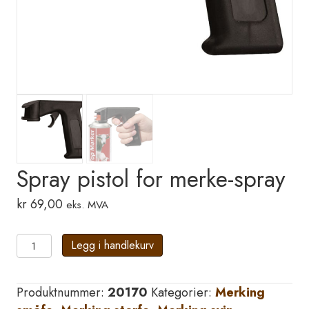
Spray pistol for merke-spray
kr
69,00
eks. MVA
Spray
Legg i handlekurv
pistol
for
Produktnummer:
20170
Kategorier:
Merking
merke-