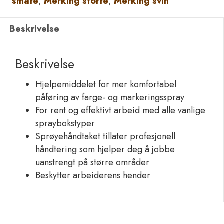
småfe
,
Merking storfe
,
Merking svin
spray
antall
Beskrivelse
Beskrivelse
Hjelpemiddelet for mer komfortabel
påføring av farge- og markeringsspray
For rent og effektivt arbeid med alle vanlige
spraybokstyper
Sprøyehåndtaket tillater profesjonell
håndtering som hjelper deg å jobbe
uanstrengt på større områder
Beskytter arbeiderens hender