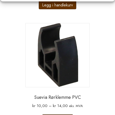
Legg i handlekurv
Suevia Rørklemme PVC
Prisområde:
kr
10,00
–
kr
14,00
eks. MVA
kr 10,00
Dette