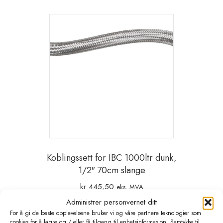
Koblingssett for IBC 1000ltr dunk,
1/2″ 70cm slange
kr
445,50
eks. MVA
Administrer personvernet ditt
Legg i handlekurv
For å gi de beste opplevelsene bruker vi og våre partnere teknologier som
cookies for å lagre og / eller få tilgang til enhetsinformasjon. Samtykke til