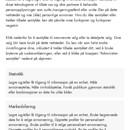
disse teknologiene vil tillate oss og våre partnere å behandle
personopplysninger som surfe-/navigeringsatferd eller unike IDer på dette
nettstedet og vise (ikke) personlige annonser. Hvis du ikke samtykker eller
trekker tilbake samtykke, kan det påvirke visse funksjoner og funksjoner
negativt.
Klikk nedenfor for å samtykke til ovennevnte valg eller ta detaljerte valg. Dine
valg blir bare brukt på dette nettstedet. Du kan når som helst endre
innstillingene dine, inkludert å trekke tilbake samtykket ditt, ved å bruke
bryterne på cookie-erklæringen, eller ved å klikke på knappen "Administrer
samtykke" nederst på skjermen.
Statistikk
Lagre og/eller få tilgang til informasjon på en enhet, Måle
annonseytelse, Måle innholdsytelse, Forstå publikum gjennom statistikk
eller kombinasjoner av data fra ulike kilder.
Suevia Mod 303 varme – og
sirkulasjonsanlegg 230V
Markedsføring
kr
17500,00
Lagre og/eller få tilgang til informasjon på en enhet, Bruke begrensede
eks. MVA
data for å velge annonsering, Opprette profiler for personalisert
annonsering, Bruke profiler til å velge personalisert annonsering,
Legg i handlekurv
Opprette profiler for å persontilpasse innhold, Bruke profiler for å