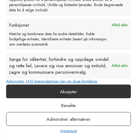
persontilpasse innhold, Utvikle og forbedre tjenester, Bruke begrensede
data for å velge innhold.
Funksjoner
Alltid aktiv
Matche og kombinere data fra andre datakilder, Koble
forskjellige enheter, Identifisere enheter basert på informasjon
som overføres automatisk.
Sørge for sikkerhet, forhindre og oppdage svindel
og rette feil, Levere og vise annonser og innhold,
Alltid aktiv
Lagre og kommunisere personvernvalg.
Administrer 1410 leverandører
Les mer om disse formålene
Aksepter
Benekte
Autotanker super rustfri 13ltr –
flotør
Administrer alternativer
kr
574,00
eks. MVA
Impressum