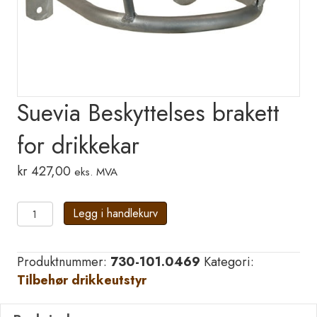
Suevia Beskyttelses brakett
for drikkekar
kr
427,00
eks. MVA
Suevia
Legg i handlekurv
Beskyttelses
brakett
Produktnummer:
730-101.0469
Kategori:
for
Tilbehør drikkeutstyr
drikkekar
antall