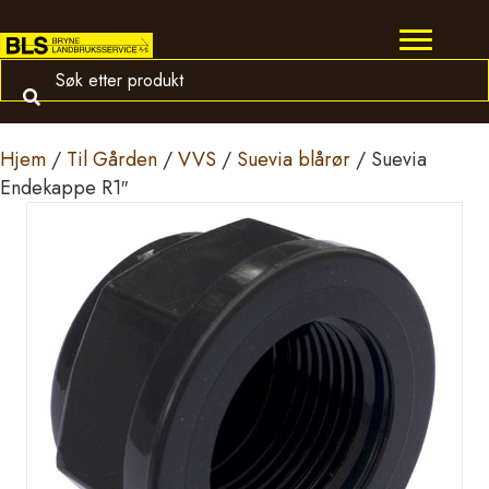
Hjem
/
Til Gården
/
VVS
/
Suevia blårør
/ Suevia
Endekappe R1″