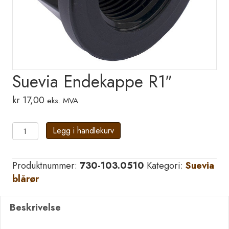
Suevia Endekappe R1″
kr
17,00
eks. MVA
Suevia
Legg i handlekurv
Endekappe
R1"
Produktnummer:
730-103.0510
Kategori:
Suevia
antall
blårør
Beskrivelse