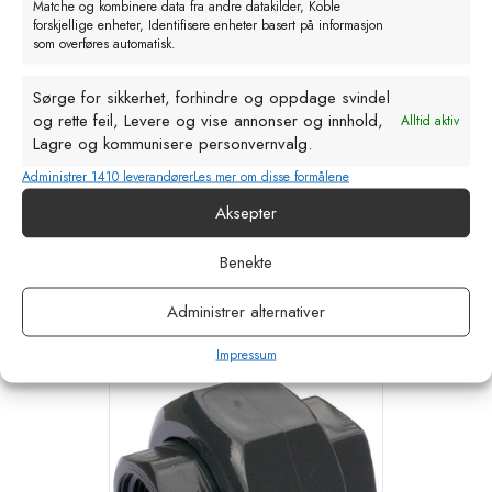
Matche og kombinere data fra andre datakilder, Koble
forskjellige enheter, Identifisere enheter basert på informasjon
som overføres automatisk.
Sørge for sikkerhet, forhindre og oppdage svindel
og rette feil, Levere og vise annonser og innhold,
Alltid aktiv
Lagre og kommunisere personvernvalg.
Administrer 1410 leverandører
Les mer om disse formålene
Suevia Muffe 1″
Aksepter
kr
26,00
eks. MVA
Benekte
Legg i handlekurv
Administrer alternativer
Impressum