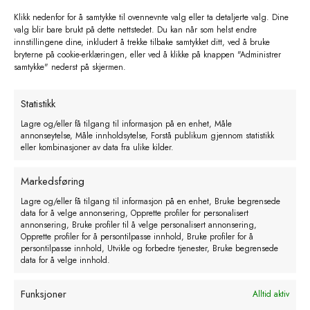
Klikk nedenfor for å samtykke til ovennevnte valg eller ta detaljerte valg. Dine
valg blir bare brukt på dette nettstedet. Du kan når som helst endre
innstillingene dine, inkludert å trekke tilbake samtykket ditt, ved å bruke
bryterne på cookie-erklæringen, eller ved å klikke på knappen "Administrer
samtykke" nederst på skjermen.
Statistikk
Suevia T-stykke 90° – R¾”
Lagre og/eller få tilgang til informasjon på en enhet, Måle
annonseytelse, Måle innholdsytelse, Forstå publikum gjennom statistikk
kr
39,00
eks. MVA
eller kombinasjoner av data fra ulike kilder.
Legg i handlekurv
Markedsføring
Lagre og/eller få tilgang til informasjon på en enhet, Bruke begrensede
data for å velge annonsering, Opprette profiler for personalisert
annonsering, Bruke profiler til å velge personalisert annonsering,
Opprette profiler for å persontilpasse innhold, Bruke profiler for å
persontilpasse innhold, Utvikle og forbedre tjenester, Bruke begrensede
data for å velge innhold.
Funksjoner
Alltid aktiv