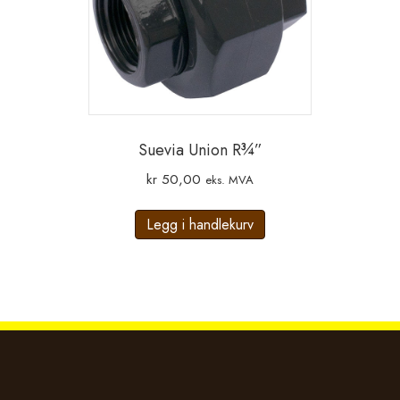
Suevia Union R¾”
kr
50,00
eks. MVA
Legg i handlekurv