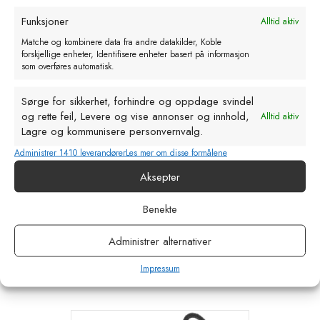
Funksjoner
Alltid aktiv
Matche og kombinere data fra andre datakilder, Koble
forskjellige enheter, Identifisere enheter basert på informasjon
som overføres automatisk.
Sørge for sikkerhet, forhindre og oppdage svindel
og rette feil, Levere og vise annonser og innhold,
Alltid aktiv
Lagre og kommunisere personvernvalg.
Administrer 1410 leverandører
Les mer om disse formålene
Aksepter
Klauv kniv PROFF. Høgre enkel
Benekte
kr
197,00
eks. MVA
Administrer alternativer
Legg i handlekurv
Impressum