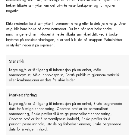
trekker tilbake samtykke, kan det påvirke visse funksjoner og funksjoner
negativt.
Klikk nedenfor for å samtykke til ovennevnte valg eller ta detaljerte valg. Dine
valg blir bare brukt på dette nettstedet. Du kan når som helst endre
innstillingene dine, inkludert å trekke tilbake samtykket ditt, ved å bruke
bryterne på cookie-erklæringen, eller ved å klikke på knappen "Administrer
samtykke" nederst på skjermen.
Statistikk
Lagre og/eller få tilgang til informasjon på en enhet, Måle
annonseytelse, Måle innholdsytelse, Forstå publikum gjennom statistikk
Klauvsaks. Felco 50 – vridbar
eller kombinasjoner av data fra ulike kilder.
håndtak
Markedsføring
kr
1490,00
eks. MVA
Lagre og/eller få tilgang til informasjon på en enhet, Bruke begrensede
data for å velge annonsering, Opprette profiler for personalisert
Legg i handlekurv
annonsering, Bruke profiler til å velge personalisert annonsering,
Opprette profiler for å persontilpasse innhold, Bruke profiler for å
persontilpasse innhold, Utvikle og forbedre tjenester, Bruke begrensede
data for å velge innhold.