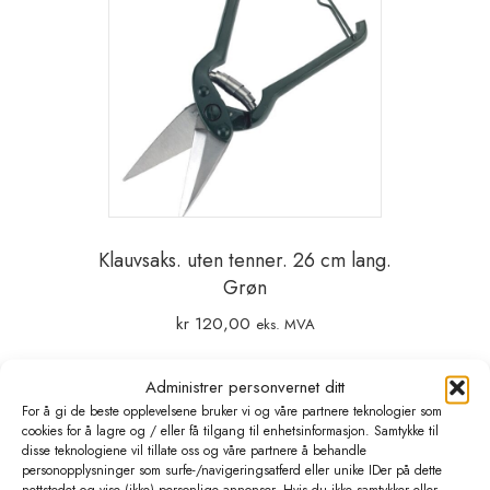
Klauvsaks. uten tenner. 26 cm lang.
Grøn
kr
120,00
eks. MVA
Legg i handlekurv
Administrer personvernet ditt
For å gi de beste opplevelsene bruker vi og våre partnere teknologier som
cookies for å lagre og / eller få tilgang til enhetsinformasjon. Samtykke til
disse teknologiene vil tillate oss og våre partnere å behandle
personopplysninger som surfe-/navigeringsatferd eller unike IDer på dette
nettstedet og vise (ikke) personlige annonser. Hvis du ikke samtykker eller