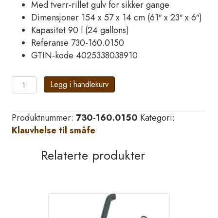
Med tverr-rillet gulv for sikker gange
Dimensjoner 154 x 57 x 14 cm (61″ x 23″ x 6″)
Kapasitet 90 l (24 gallons)
Referanse 730-160.0150
GTIN-kode 4025338038910
Suevia
Legg i handlekurv
Klauvbad
KB
Produktnummer:
730-160.0150
Kategori:
150
Klauvhelse til småfe
for
sau
Relaterte produkter
antall