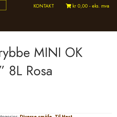
KONTAKT
kr 0,00 - eks. mva
krybbe MINI OK
” 8L Rosa
tegorier:
Diverse småfe
,
Til Hest