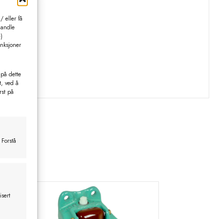
 eller få
handle
)
unksjoner
 på dette
t, ved å
rst på
 Forstå
isert