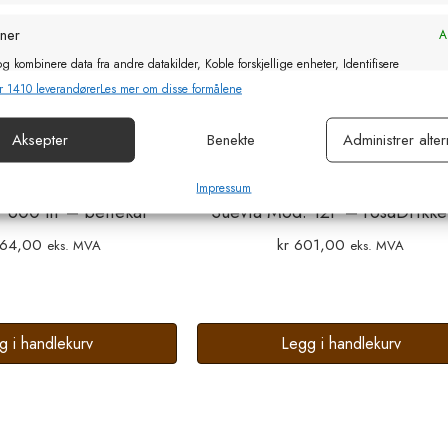
oner
Al
g kombinere data fra andre datakilder, Koble forskjellige enheter, Identifisere
basert på informasjon som overføres automatisk.
r 1410 leverandører
Les mer om disse formålene
or sikkerhet, forhindre og oppdage svindel og rette feil, Levere
Aksepter
Benekte
Administrer alter
Al
e annonser og innhold, Lagre og kommunisere personvernvalg.
Impressum
 600 ltr – beitekar
Suevia Mod. 12P – rosaDrikke
64,00
kr
601,00
eks. MVA
eks. MVA
g i handlekurv
Legg i handlekurv