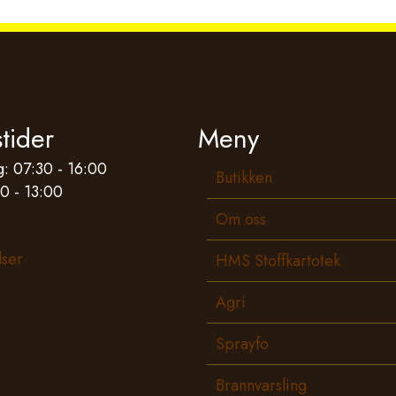
tider
Meny
: 07:30 - 16:00
Butikken
0 - 13:00
Om oss
lser
HMS Stoffkartotek
Agri
Sprayfo
Brannvarsling