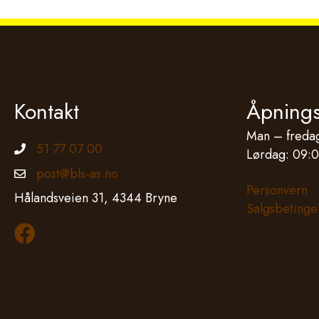
Kontakt
Åpnings
Man – fredag
51 77 07 00
Telefonnummer
Lørdag: 09:0
post@bls-as.no
Epostadresse
Personvern
Hålandsveien 31, 4344 Bryne
Salgsbetinge
Les mer om oss på Facebook