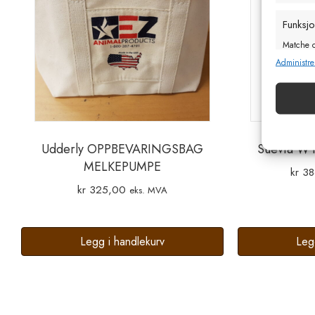
Funksj
Matche o
enheter 
Administre
Sørge f
og vis
Udderly OPPBEVARINGSBAG
Suevia WT
MELKEPUMPE
kr
38
kr
325,00
eks. MVA
Legg i handlekurv
Leg