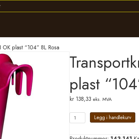
 OK plast “104” 8L Rosa
Transport
plast “104
kr
138,33
eks. MVA
Transportkrybbe
Legg i handlekurv
MINI
OK
Produktnummer:
143-141
Ka