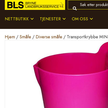
NETTBUTIKK
TJENESTER
OM OSS
Hjem
/
Småfe
/
Diverse småfe
/ Transportkrybbe MINI