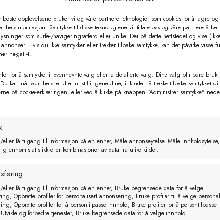
e beste opplevelsene bruker vi og våre partnere teknologier som cookies for å lagre og /
 enhetsinformasjon. Samtykke til disse teknologiene vil tillate oss og våre partnere å be
ysninger som surfe-/navigeringsatferd eller unike IDer på dette nettstedet og vise (ikke
ng av vann.
annonser. Hvis du ikke samtykker eller trekker tilbake samtykke, kan det påvirke visse f
ner negativt.
for for å samtykke til ovennevnte valg eller ta detaljerte valg. Dine valg blir bare brukt
 Du kan når som helst endre innstillingene dine, inkludert å trekke tilbake samtykket dit
erne på cookie-erklæringen, eller ved å klikke på knappen "Administrer samtykke" nede
k
Relaterte produkter
/eller få tilgang til informasjon på en enhet, Måle annonseytelse, Måle innholdsytelse,
gjennom statistikk eller kombinasjoner av data fra ulike kilder.
sføring
/eller få tilgang til informasjon på en enhet, Bruke begrensede data for å velge
ng, Opprette profiler for personalisert annonsering, Bruke profiler til å velge personal
ng, Opprette profiler for å persontilpasse innhold, Bruke profiler for å persontilpasse
 Utvikle og forbedre tjenester, Bruke begrensede data for å velge innhold.