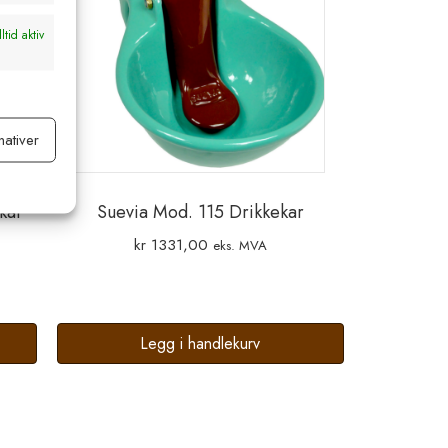
ltid aktiv
nativer
ltid aktiv
kar
Suevia Mod. 115 Drikkekar
kr
1331,00
eks. MVA
Legg i handlekurv