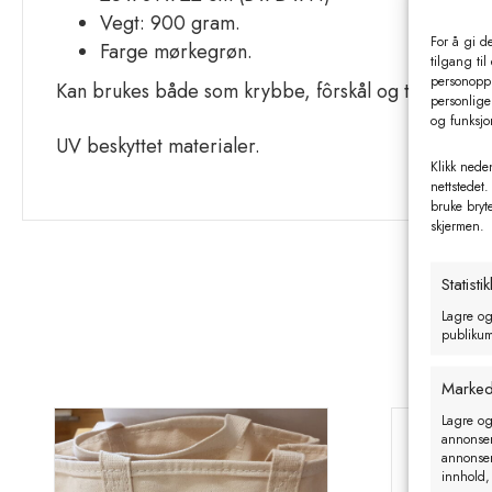
Vegt: 900 gram.
For å gi d
Farge mørkegrøn.
tilgang til
personoppl
Kan brukes både som krybbe, fôrskål og til oppfylli
personlige 
og funksjo
UV beskyttet materialer.
Klikk neden
nettstedet.
bruke bryt
skjermen.
Statistik
Lagre og
publikum 
Marked
Lagre og
annonseri
annonseri
innhold,