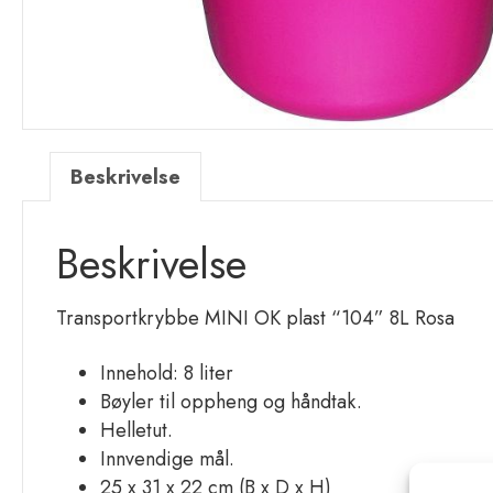
Beskrivelse
Beskrivelse
Transportkrybbe MINI OK plast “104” 8L Rosa
Innehold: 8 liter
Bøyler til oppheng og håndtak.
Helletut.
Innvendige mål.
25 x 31 x 22 cm (B x D x H)