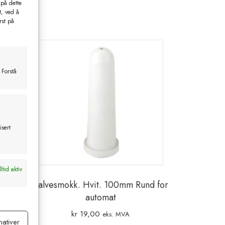
 på dette
t, ved å
rst på
 Forstå
isert
ltid aktiv
x 300
Kalvesmokk. Hvit. 100mm Rund for
automat
kr
19,00
eks. MVA
nativer
ltid aktiv