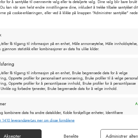
for for å samtykke til ovennevnte valg eller ta detaljerte valg. Dine valg blir bare brukt
 Du kan når som helst endre innstillingene dine, inkludert å trekke tilbake samtykket dit
erne på cookie-erklæringen, eller ved å klikke på knappen "Administrer samtykke" nede
k
/eller få tilgang til informasjon på en enhet, Måle annonseytelse, Måle innholdsytelse,
gjennom statistikk eller kombinasjoner av data fra ulike kilder.
sføring
/eller få tilgang til informasjon på en enhet, Bruke begrensede data for å velge
ng, Opprette profiler for personalisert annonsering, Bruke profiler til å velge personal
ng, Opprette profiler for å persontilpasse innhold, Bruke profiler for å persontilpasse
 Utvikle og forbedre tjenester, Bruke begrensede data for å velge innhold.
oner
Al
jon matte 90x200x5
Fluepapir FlyMaster. 6 ark 595 
g kombinere data fra andre datakilder, Koble forskjellige enheter, Identifisere
basert på informasjon som overføres automatisk.
r 1410 leverandører
Les mer om disse formålene
00,00
kr
165,00
eks. MVA
eks. MVA
or sikkerhet, forhindre og oppdage svindel og rette feil, Levere
Aksepter
Benekte
Administrer alter
Al