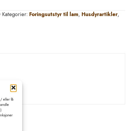
0
Kategorier:
Foringsutstyr til lam
,
Husdyrartikler
,
 eller få
handle
)
unksjoner