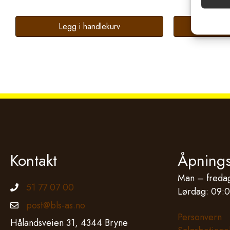
og vis
Legg i handlekurv
Leg
Kontakt
Åpnings
Man – fredag
51 77 07 00
Telefonnummer
Lørdag: 09:0
post@bls-as.no
Epostadresse
Personvern
Hålandsveien 31, 4344 Bryne