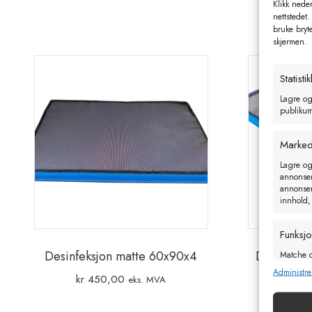
Klikk neden
nettstedet.
bruke bryt
skjermen.
Statistik
Lagre og
publikum 
Marked
Lagre og
annonseri
annonseri
innhold,
Funksj
Desinfeksjon matte 60x90x4
Desinfeks
Matche o
enheter 
Administre
kr
450,00
kr
12
eks. MVA
Sørge f