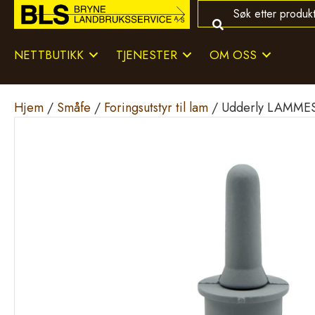
NETTBUTIKK
TJENESTER
OM OSS
Hjem
/
Småfe
/
Foringsutstyr til lam
/ Udderly LAMME