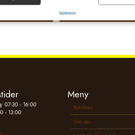
e annonser og innhold, Lagre og kommunisere personvernvalg.
Impressum
g i handlekurv
Legg i handlekurv
tider
Meny
: 07:30 - 16:00
Butikken
0 - 13:00
Om oss