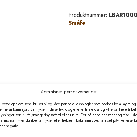
LAMMESMOKK
TIL
Produktnummer:
LBAR100
FLASKE
Småfe
antall
Administrer personvernet ditt
e beste opplevelsene bruker vi og våre partnere teknologier som cookies for å lagre og /
 enhetsinformasjon. Samtykke til disse teknologiene vil tillate oss og våre partnere å be
ysninger som surfe-/navigeringsatferd eller unike IDer på dette nettstedet og vise (ikke
annonser. Hvis du ikke samtykker eller trekker tilbake samtykke, kan det påvirke visse f
ner negativt.
Relaterte produkter