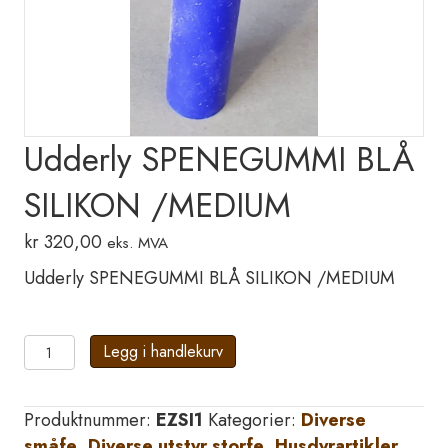
Udderly SPENEGUMMI BLÅ
SILIKON /MEDIUM
kr
320,00
eks. MVA
Udderly SPENEGUMMI BLÅ SILIKON /MEDIUM
Udderly
Legg i handlekurv
SPENEGUMMI
BLÅ
Produktnummer:
EZSI1
Kategorier:
Diverse
SILIKON
småfe
,
Diverse utstyr storfe
,
Husdyrartikler
,