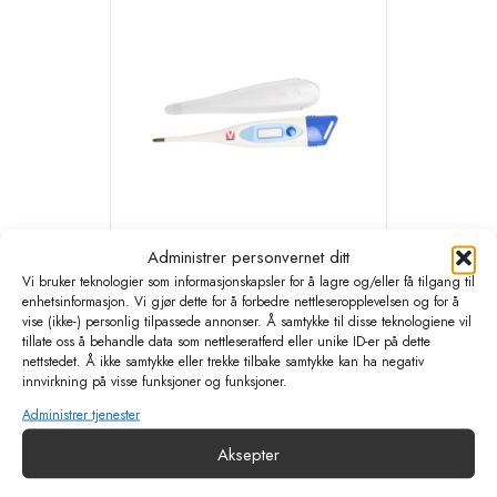
Administrer personvernet ditt
Vi bruker teknologier som informasjonskapsler for å lagre og/eller få tilgang til
KRUUSE Digital termometer Digi-
enhetsinformasjon. Vi gjør dette for å forbedre nettleseropplevelsen og for å
vise (ikke-) personlig tilpassede annonser. Å samtykke til disse teknologiene vil
Vet SC 12
tillate oss å behandle data som nettleseratferd eller unike ID-er på dette
nettstedet. Å ikke samtykke eller trekke tilbake samtykke kan ha negativ
kr
194,40
eks. MVA
innvirkning på visse funksjoner og funksjoner.
Administrer tjenester
Legg i handlekurv
Aksepter