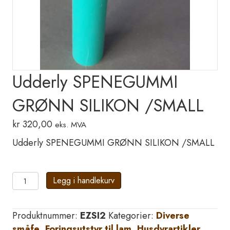
Udderly SPENEGUMMI
GRØNN SILIKON /SMALL
kr
320,00
eks. MVA
Udderly SPENEGUMMI GRØNN SILIKON /SMALL
Udderly
Legg i handlekurv
SPENEGUMMI
GRØNN
Produktnummer:
EZSI2
Kategorier:
Diverse
SILIKON
småfe
,
Foringsutstyr til lam
,
Husdyrartikler
,