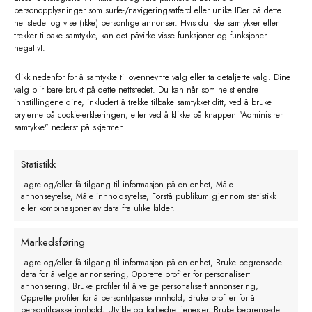
personopplysninger som surfe-/navigeringsatferd eller unike IDer på dette
nettstedet og vise (ikke) personlige annonser. Hvis du ikke samtykker eller
trekker tilbake samtykke, kan det påvirke visse funksjoner og funksjoner
negativt.
Klikk nedenfor for å samtykke til ovennevnte valg eller ta detaljerte valg. Dine
valg blir bare brukt på dette nettstedet. Du kan når som helst endre
innstillingene dine, inkludert å trekke tilbake samtykket ditt, ved å bruke
bryterne på cookie-erklæringen, eller ved å klikke på knappen "Administrer
samtykke" nederst på skjermen.
Statistikk
Lagre og/eller få tilgang til informasjon på en enhet, Måle
annonseytelse, Måle innholdsytelse, Forstå publikum gjennom statistikk
KRUUSE varmepære. 100 W. klar.2
eller kombinasjoner av data fra ulike kilder.
stk
Markedsføring
kr
230,74
eks. MVA
Lagre og/eller få tilgang til informasjon på en enhet, Bruke begrensede
data for å velge annonsering, Opprette profiler for personalisert
Legg i handlekurv
annonsering, Bruke profiler til å velge personalisert annonsering,
Opprette profiler for å persontilpasse innhold, Bruke profiler for å
persontilpasse innhold, Utvikle og forbedre tjenester, Bruke begrensede