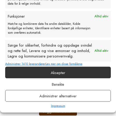
data for å velge innhold.
Funksjoner
Alltid aktiv
Matche og kombinere data fra andre datakilder, Koble
forskjellige enheter, Identifisere enheter basert på informasjon
som overføres automatisk.
Sørge for sikkerhet, forhindre og oppdage svindel
og rette feil, Levere og vise annonser og innhold,
Alltid aktiv
Lagre og kommunisere personvernvalg.
Administrer 1410 leverandører
Les mer om disse formålene
Aksepter
Kalvesmokk . Rød. 100mm. rund for
Benekte
automat
Administrer alternativer
kr
19,00
eks. MVA
Impressum
Legg i handlekurv