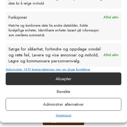
data for å velge innhold.
Funksjoner
Alltid aktiv
Matche og kombinere data fra andre datakilder, Koble
forskjellige enheter, Identifisere enheter basert på informasjon
som overføres automatisk.
Sørge for sikkerhet, forhindre og oppdage svindel
og rette feil, Levere og vise annonser og innhold,
Alltid aktiv
Lagre og kommunisere personvernvalg.
Administrer 1410 leverandører
Les mer om disse formålene
Aksepter
Klauvsaks. uten tenner. 26 cm lang.
Benekte
Grøn
Administrer alternativer
kr
120,00
eks. MVA
Impressum
Legg i handlekurv