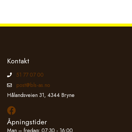
Kontakt
51 77 07 00
Telefonnummer
post@bls-as.no
Epostadresse
Hålandsveien 31, 4344 Bryne
Les mer om oss på Facebook
Åpningstider
Man – fredag: 07:30 - 16:00