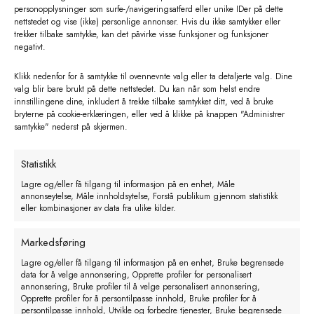
personopplysninger som surfe-/navigeringsatferd eller unike IDer på dette
nettstedet og vise (ikke) personlige annonser. Hvis du ikke samtykker eller
trekker tilbake samtykke, kan det påvirke visse funksjoner og funksjoner
negativt.
Klikk nedenfor for å samtykke til ovennevnte valg eller ta detaljerte valg. Dine
valg blir bare brukt på dette nettstedet. Du kan når som helst endre
innstillingene dine, inkludert å trekke tilbake samtykket ditt, ved å bruke
bryterne på cookie-erklæringen, eller ved å klikke på knappen "Administrer
samtykke" nederst på skjermen.
Statistikk
Lagre og/eller få tilgang til informasjon på en enhet, Måle
annonseytelse, Måle innholdsytelse, Forstå publikum gjennom statistikk
eller kombinasjoner av data fra ulike kilder.
Inngiver for Cellow bolus
Markedsføring
kr
490,00
eks. MVA
Lagre og/eller få tilgang til informasjon på en enhet, Bruke begrensede
data for å velge annonsering, Opprette profiler for personalisert
Legg i handlekurv
annonsering, Bruke profiler til å velge personalisert annonsering,
Opprette profiler for å persontilpasse innhold, Bruke profiler for å
persontilpasse innhold, Utvikle og forbedre tjenester, Bruke begrensede