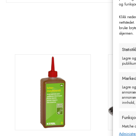
og funksjo
Klikk neden
nettstedet.
bruke bryt
skjermen.
Statistik
Lagre og
publikum 
Marked
Lagre og
annonseri
annonseri
innhold,
Funksj
Matche o
enheter 
Administre