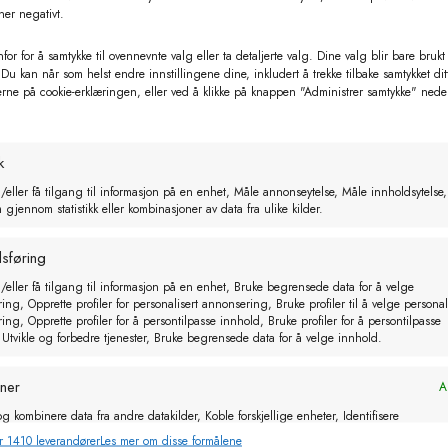
ner negativt.
for for å samtykke til ovennevnte valg eller ta detaljerte valg. Dine valg blir bare brukt
 Du kan når som helst endre innstillingene dine, inkludert å trekke tilbake samtykket dit
Relaterte produkter
erne på cookie-erklæringen, eller ved å klikke på knappen "Administrer samtykke" nede
k
/eller få tilgang til informasjon på en enhet, Måle annonseytelse, Måle innholdsytelse,
gjennom statistikk eller kombinasjoner av data fra ulike kilder.
sføring
/eller få tilgang til informasjon på en enhet, Bruke begrensede data for å velge
ng, Opprette profiler for personalisert annonsering, Bruke profiler til å velge personal
ng, Opprette profiler for å persontilpasse innhold, Bruke profiler for å persontilpasse
 Utvikle og forbedre tjenester, Bruke begrensede data for å velge innhold.
oner
Al
g kombinere data fra andre datakilder, Koble forskjellige enheter, Identifisere
basert på informasjon som overføres automatisk.
r 1410 leverandører
Les mer om disse formålene