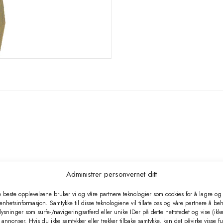
Administrer personvernet ditt
e beste opplevelsene bruker vi og våre partnere teknologier som cookies for å lagre og /
 enhetsinformasjon. Samtykke til disse teknologiene vil tillate oss og våre partnere å be
ysninger som surfe-/navigeringsatferd eller unike IDer på dette nettstedet og vise (ikke
annonser. Hvis du ikke samtykker eller trekker tilbake samtykke, kan det påvirke visse f