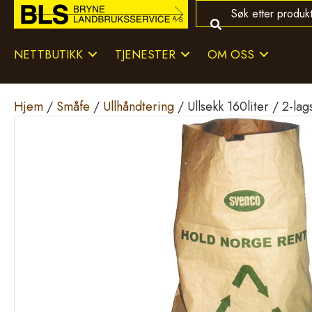
NETTBUTIKK
TJENESTER
OM OSS
Hjem
/
Småfe
/
Ullhåndtering
/ Ullsekk 160liter / 2-lag