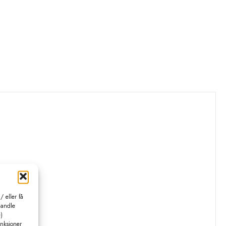
 eller få
handle
)
unksjoner