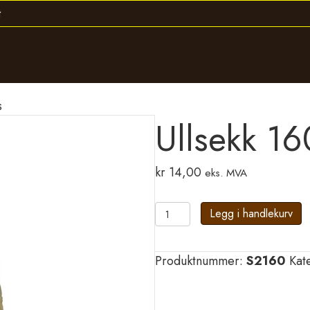
s
Ullsekk 160
kr
14,00
eks. MVA
Ullsekk
Legg i handlekurv
160liter
/
Produktnummer:
S2160
Kat
2-
lags
antall