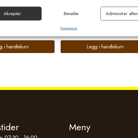
klippemaskin for sau.
Knivsett. 13/ 4 tenner. 5 mm
or sikkerhet, forhindre og oppdage svindel og rette feil, Levere
0W 6-speed
Wellington til FarmClipper
Aksepter
Benekte
Administrer alter
Al
e annonser og innhold, Lagre og kommunisere personvernvalg.
77,00
kr
476,00
eks. MVA
eks. MVA
Impressum
g i handlekurv
Legg i handlekurv
tider
Meny
: 07:30 - 16:00