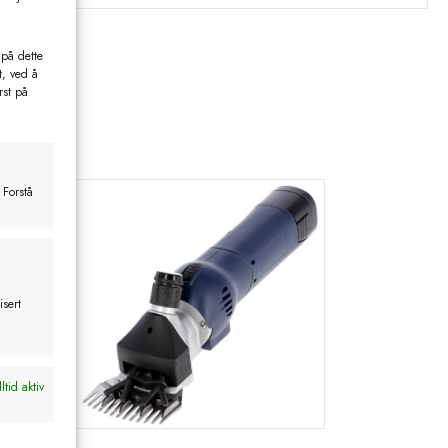
 på dette
t, ved å
rst på
 Forstå
isert
ltid aktiv