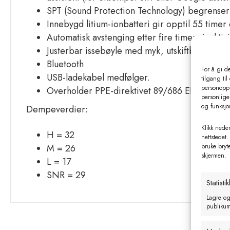
SPT (Sound Protection Technology) begrenser l
Innebygd litium-ionbatteri gir opptil 55 timer
Automatisk avstenging etter fire timers inaktivi
Justerbar issebøyle med myk, utskiftbar pute.
Bluetooth
For å gi d
USB-ladekabel medfølger.
tilgang til
personoppl
Overholder PPE-direktivet 89/686 EEC, PPE
personlige 
og funksjo
Dempeverdier:
Klikk neden
H = 32
nettstedet.
bruke bryt
M = 26
skjermen.
L = 17
SNR = 29
Statistik
Lagre og
publikum 