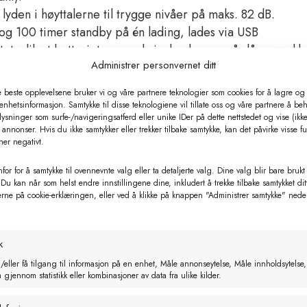
yden i høyttalerne til trygge nivåer på maks. 82 dB.
 og 100 timer standby på én lading, lades via USB
tet, slik at batteriet spares hvis du glemmer å slå av ørekl
Administrer personvernet ditt
e beste opplevelsene bruker vi og våre partnere teknologier som cookies for å lagre og /
 enhetsinformasjon. Samtykke til disse teknologiene vil tillate oss og våre partnere å be
ysninger som surfe-/navigeringsatferd eller unike IDer på dette nettstedet og vise (ikke
-forordningen 2016/425, EN 352-1, EN 352-8 og RED 201
annonser. Hvis du ikke samtykker eller trekker tilbake samtykke, kan det påvirke visse f
ner negativt.
for for å samtykke til ovennevnte valg eller ta detaljerte valg. Dine valg blir bare brukt
 Du kan når som helst endre innstillingene dine, inkludert å trekke tilbake samtykket dit
erne på cookie-erklæringen, eller ved å klikke på knappen "Administrer samtykke" nede
k
/eller få tilgang til informasjon på en enhet, Måle annonseytelse, Måle innholdsytelse,
gjennom statistikk eller kombinasjoner av data fra ulike kilder.