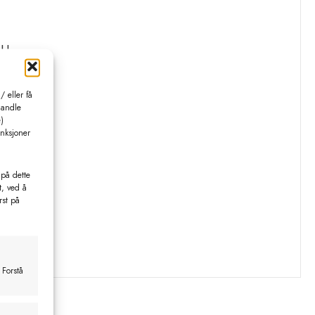
okkene.
 eller få
handle
)
4/53/EU.
unksjoner
 på dette
t, ved å
rst på
 Forstå