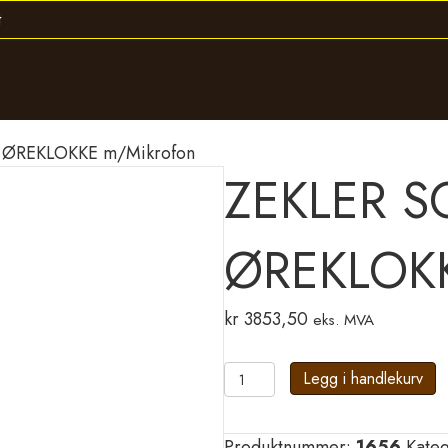
 ØREKLOKKE m/Mikrofon
ZEKLER S
ØREKLOKK
kr
3853,50
eks. MVA
ZEKLER
Legg i handlekurv
SONIC
550
Produktnummer:
1656
Kate