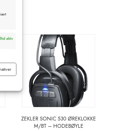
isert
ltid aktiv
nativer
ltid aktiv
ZEKLER SONIC 530 ØREKLOKKE
M/BT – HODEBØYLE