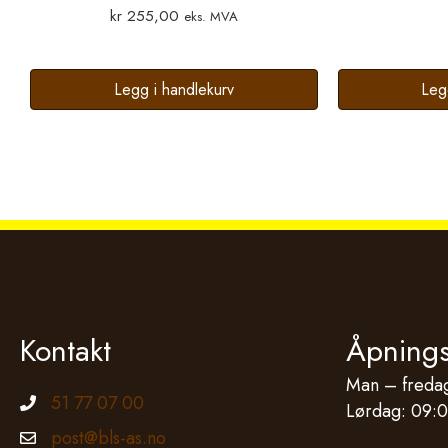
kr
255,00
eks. MVA
Legg i handlekurv
Leg
Kontakt
Åpnings
Man – fredag
51 77 07 00
Telefonnummer
Lørdag: 09:0
post@bls-as.no
Epostadresse