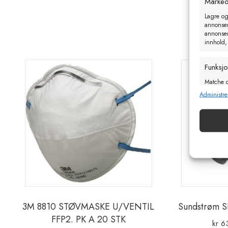
Marked
Lagre og
annonseri
annonseri
innhold,
Funksj
Matche o
enheter 
Administre
Sørge f
og vis
3M 8810 STØVMASKE U/VENTIL
Sundstrøm 
FFP2. PK A 20 STK
kr
6