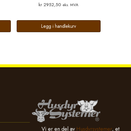
kr
2952,50
eks. MVA
Legg i handlekurv
Vi er en del av
Husdyrsystemer
, et