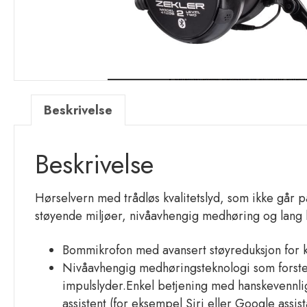
Beskrivelse
Beskrivelse
Hørselvern med trådløs kvalitetslyd, som ikke går 
støyende miljøer, nivåavhengig medhøring og lang ba
Bommikrofon med avansert støyreduksjon for kla
Nivåavhengig medhøringsteknologi som forster
impulslyder.Enkel betjening med hanskevennlig
assistent (for eksempel Siri eller Google assist