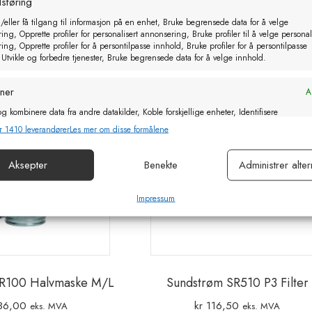
sføring
Relaterte produkter
/eller få tilgang til informasjon på en enhet, Bruke begrensede data for å velge
ng, Opprette profiler for personalisert annonsering, Bruke profiler til å velge personal
ng, Opprette profiler for å persontilpasse innhold, Bruke profiler for å persontilpasse
 Utvikle og forbedre tjenester, Bruke begrensede data for å velge innhold.
oner
Al
g kombinere data fra andre datakilder, Koble forskjellige enheter, Identifisere
basert på informasjon som overføres automatisk.
r 1410 leverandører
Les mer om disse formålene
or sikkerhet, forhindre og oppdage svindel og rette feil, Levere
Aksepter
Benekte
Administrer alter
Al
e annonser og innhold, Lagre og kommunisere personvernvalg.
Impressum
SR100 Halvmaske M/L
Sundstrøm SR510 P3 Filter
36,00
kr
116,50
eks. MVA
eks. MVA