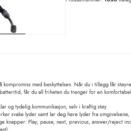
ØREKLOKKE
m/Mikrofon
antall
på kompromiss med beskyttelsen. Når du i tillegg får støy
tteritid, får du all friheten du trenger for en komfortabe
r og tydelig kommunikasjon, selv i kraftig støy.
ker svake lyder samt lar deg høre lyder fra omgivelsene,
e knapper: Play, pause, next, previous, answer/reject in
ant).