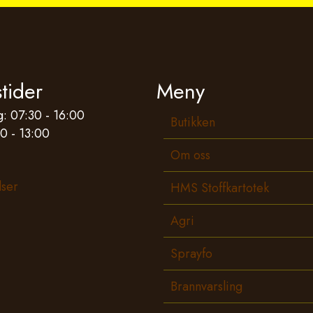
tider
Meny
: 07:30 - 16:00
Butikken
0 - 13:00
Om oss
lser
HMS Stoffkartotek
Agri
Sprayfo
Brannvarsling