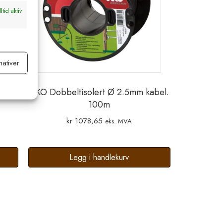
ltid aktiv
nativer
ltid aktiv
25m
AKO Dobbeltisolert Ø 2.5mm kabel.
100m
kr
1078,65
eks. MVA
Legg i handlekurv