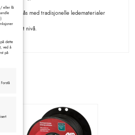
 eller få
som oppnås med tradisjonelle ledematerialer
handle
)
unksjoner
t konstant nivå.
 på dette
t, ved å
rst på
 Forstå
isert