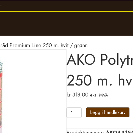
råd Premium Line 250 m. hvit / grønn
AKO Polyt
250 m. hv
kr
318,00
eks. MVA
AKO
Legg i handlekurv
Polytråd
Premium
Produktnummer:
AKO4415