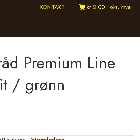
KONTAKT
kr 0,00 - eks. mva
råd Premium Line
it / grønn
50
Kategori:
Strømledere