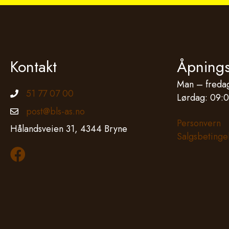
Kontakt
Åpnings
Man – fredag
51 77 07 00
Telefonnummer
Lørdag: 09:0
post@bls-as.no
Epostadresse
Personvern
Hålandsveien 31, 4344 Bryne
Salgsbetinge
Les mer om oss på Facebook