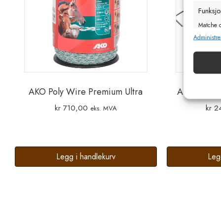
Funksj
Matche o
enheter 
Administre
Sørge f
og vis
AKO Poly Wire Premium Ultra
AKO E-line 
kr
710,00
kr
2
eks. MVA
Legg i handlekurv
Leg