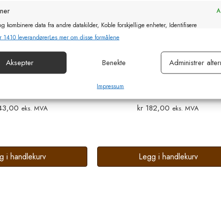
oner
Al
g kombinere data fra andre datakilder, Koble forskjellige enheter, Identifisere
basert på informasjon som overføres automatisk.
r 1410 leverandører
Les mer om disse formålene
or sikkerhet, forhindre og oppdage svindel og rette feil, Levere
Aksepter
Benekte
Administrer alter
Al
e annonser og innhold, Lagre og kommunisere personvernvalg.
Impressum
gate kit 4.5 – 9.0 m
AKO Isolert kabel Ø1.6mm. 
43,00
kr
182,00
eks. MVA
eks. MVA
g i handlekurv
Legg i handlekurv