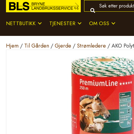
NETTBUTIKK
TJENESTER
OM OSS
Hjem
/
Til Gården
/
Gjerde
/
Strømledere
/ AKO Polyt