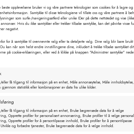
rke på gjerdesystemet ditt
e beste opplevelsene bruker vi og våre partnere teknologier som cookies for å lagre og /
rne betyr at ledningsevnen er 40 ganger høyere enn den 
 enhetsinformasjon. Samtykke til disse teknologiene vil tillate oss og våre partnere å be
ysninger som surfe-/navigeringsatferd eller unike IDer på dette nettstedet og vise (ikke
id
annonser. Hvis du ikke samtykker eller trekker tilbake samtykke, kan det påvirke visse f
strømførende ledninger for å holde gjerdespenningen på e
ner negativt.
tt stål (koblinger, grindhåndtak)
for for å samtykke til ovennevnte valg eller ta detaljerte valg. Dine valg blir bare brukt
 Du kan når som helst endre innstillingene dine, inkludert å trekke tilbake samtykket dit
erne på cookie-erklæringen, eller ved å klikke på knappen "Administrer samtykke" nede
Relaterte produkter
k
/eller få tilgang til informasjon på en enhet, Måle annonseytelse, Måle innholdsytelse,
gjennom statistikk eller kombinasjoner av data fra ulike kilder.
sføring
/eller få tilgang til informasjon på en enhet, Bruke begrensede data for å velge
ng, Opprette profiler for personalisert annonsering, Bruke profiler til å velge personal
ng, Opprette profiler for å persontilpasse innhold, Bruke profiler for å persontilpasse
 Utvikle og forbedre tjenester, Bruke begrensede data for å velge innhold.