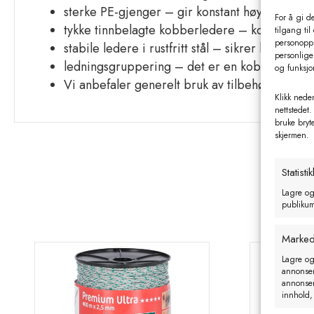
sterke PE-gjenger – gir konstant høy bruddsty
For å gi d
tykke tinnbelagte kobberledere – kobberlede
tilgang til
personoppl
stabile ledere i rustfritt stål – sikrer lang levet
personlige 
ledningsgruppering – det er en kobling av to 
og funksjo
Vi anbefaler generelt bruk av tilbehør i rustfri
Klikk neden
nettstedet.
bruke bryt
skjermen.
Statistik
Lagre og
publikum 
Marked
Lagre og
annonseri
annonseri
innhold,