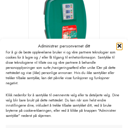
Administrer personvernet ditt
For å gi de beste opplevelsene bruker vi og våre partnere teknologier som
cookies for å lagre og / eller få tilgang til enhetsinformasjon. Samtykke til
disse teknologiene vil tillate oss og våre partnere å behandle
personopplysninger som surfe-/navigeringsatferd eller unike IDer på dette
AKO Power Profi NDi 15000. 230
nettstedet og vise (ikke) personlige annonser. Hvis du ikke samtykker eller
V power supply
trekker tilbake samtykke, kan det påvirke visse funksjoner og funksjoner
negativt.
kr
7630,00
eks. MVA
Klikk nedenfor for å samtykke til ovennevnte valg eller ta detaljerte valg. Dine
valg blir bare brukt på dette nettstedet. Du kan når som helst endre
Legg i handlekurv
innstillingene dine, inkludert å trekke tilbake samtykket ditt, ved å bruke
bryterne på cookie-erklæringen, eller ved å klikke på knappen "Administrer
samtykke" nederst på skjermen.