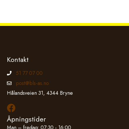
Kontakt
51 77 07 00
Telefonnummer
post@bls-as.no
Epostadresse
Hålandsveien 31, 4344 Bryne
Les mer om oss på Facebook
Åpningstider
Man – fredag: 07:30 - 16:00