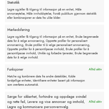
Statistikk
Lagre og/eller få tilgang til informasjon på en enhet, Måle
annonseytelse, Måle innholdsytelse, Forstå publikum gjennom statistikk
eller kombinasjoner av data fra ulike kilder.
Markedsføring
Lagre og/eller få tilgang til informasjon på en enhet, Bruke begrensede
data for å velge annonsering, Opprette profiler for personalisert
annonsering, Bruke profiler til å velge personalisert annonsering,
Opprette profiler for å persontilpasse innhold, Bruke profiler for å
persontilpasse innhold, Utvikle og forbedre tjenester, Bruke begrensede
data for å velge innhold.
AKO tørt batteri Alkaline 9 V. 175
Funksjoner
Alltid aktiv
Ah
Matche og kombinere data fra andre datakilder, Koble
kr
521,00
eks. MVA
forskjellige enheter, Identifisere enheter basert på informasjon
som overføres automatisk.
Les mer
Sørge for sikkerhet, forhindre og oppdage svindel
og rette feil, Levere og vise annonser og innhold,
Alltid aktiv
Lagre og kommunisere personvernvalg.