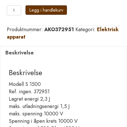
AKO
Legg i handlekurv
Sun
Power
Produktnummer:
AKO372951
Kategori:
Elektrisk
S
apparat
1500
antall
Beskrivelse
Beskrivelse
Modell S 1500
Ref. ingen. 372951
Lagret energi 2,3 J
maks. utladningsenergi 1,5 J
maks. spenning 10000 V
Spenning i åpen krets 10000 V