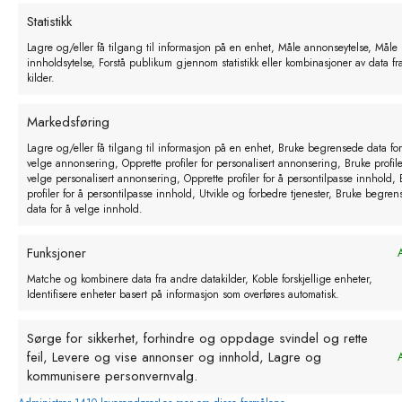
kr
369,20
eks. MVA
Statistikk
Lagre og/eller få tilgang til informasjon på en enhet, Måle annonseytelse, Måle
Legg i handlekurv
innholdsytelse, Forstå publikum gjennom statistikk eller kombinasjoner av data fra
kilder.
Markedsføring
Lagre og/eller få tilgang til informasjon på en enhet, Bruke begrensede data for
velge annonsering, Opprette profiler for personalisert annonsering, Bruke profiler
velge personalisert annonsering, Opprette profiler for å persontilpasse innhold,
profiler for å persontilpasse innhold, Utvikle og forbedre tjenester, Bruke begre
data for å velge innhold.
Funksjoner
A
Matche og kombinere data fra andre datakilder, Koble forskjellige enheter,
Identifisere enheter basert på informasjon som overføres automatisk.
Sørge for sikkerhet, forhindre og oppdage svindel og rette
feil, Levere og vise annonser og innhold, Lagre og
A
kommunisere personvernvalg.
AKO Power Profi NDi 10000 digital