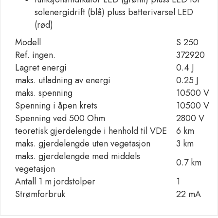
solenergidrift (blå) pluss batterivarsel LED
(rød)
Modell
S 250
Ref. ingen.
372920
Lagret energi
0.4 J
maks. utladning av energi
0.25 J
maks. spenning
10500 V
Spenning i åpen krets
10500 V
Spenning ved 500 Ohm
2800 V
teoretisk gjerdelengde i henhold til VDE
6 km
maks. gjerdelengde uten vegetasjon
3 km
maks. gjerdelengde med middels
0.7 km
vegetasjon
Antall 1 m jordstolper
1
Strømforbruk
22 mA