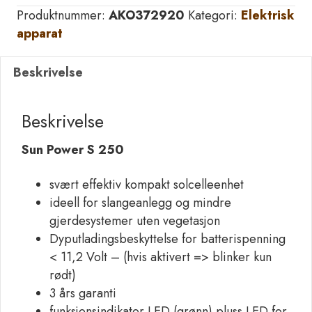
S250
Produktnummer:
AKO372920
Kategori:
Elektrisk
Electric
apparat
Fence
Unit
Beskrivelse
antall
Beskrivelse
Sun Power S 250
svært effektiv kompakt solcelleenhet
ideell for slangeanlegg og mindre
gjerdesystemer uten vegetasjon
Dyputladingsbeskyttelse for batterispenning
< 11,2 Volt – (hvis aktivert => blinker kun
rødt)
3 års garanti
funksjonsindikator LED (grønn) pluss LED for