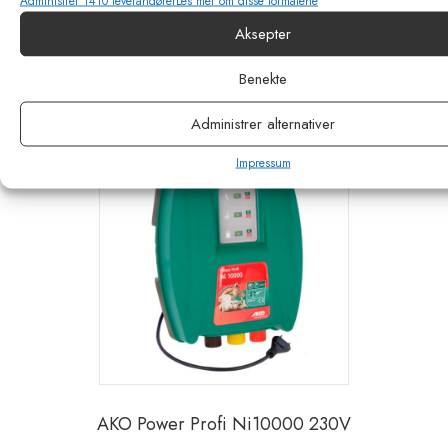
Administrer 1410 leverandører
Les mer om disse formålene
kr
6115,00
eks. MVA
Aksepter
Legg i handlekurv
Benekte
Administrer alternativer
Impressum
AKO Power Profi Ni10000 230V