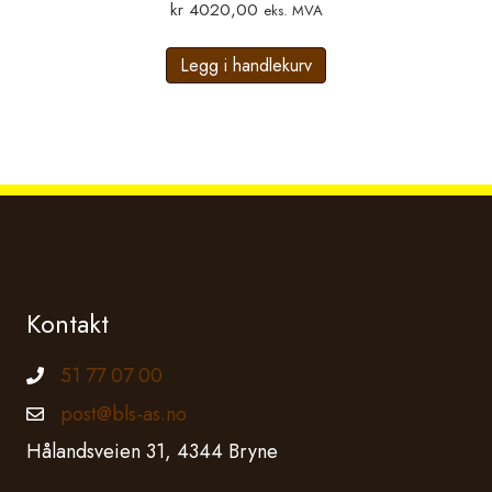
kr
4020,00
eks. MVA
Legg i handlekurv
Kontakt
51 77 07 00
Telefonnummer
post@bls-as.no
Epostadresse
Hålandsveien 31, 4344 Bryne