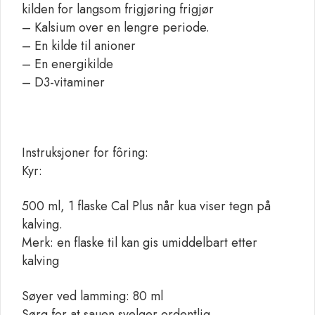
kilden for langsom frigjøring frigjør
– Kalsium over en lengre periode.
– En kilde til anioner
– En energikilde
– D3-vitaminer
Instruksjoner for fôring:
Kyr:
500 ml, 1 flaske Cal Plus når kua viser tegn på
kalving.
Merk: en flaske til kan gis umiddelbart etter
kalving
Søyer ved lamming: 80 ml
Sørg for at sauen svelger ordentlig.