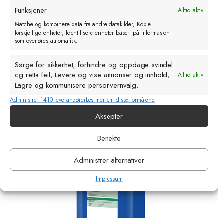
Funksjoner
Alltid aktiv
Matche og kombinere data fra andre datakilder, Koble
forskjellige enheter, Identifisere enheter basert på informasjon
som overføres automatisk.
Ketovit 1ltr
Sørge for sikkerhet, forhindre og oppdage svindel
og rette feil, Levere og vise annonser og innhold,
Alltid aktiv
kr
195,00
eks. MVA
Lagre og kommunisere personvernvalg.
Administrer 1410 leverandører
Les mer om disse formålene
Legg i handlekurv
Aksepter
Benekte
Tilbud!
Administrer alternativer
Impressum