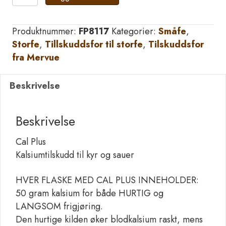
Plus
0.5
Produktnummer:
FP8117
Kategorier:
Småfe
,
ltr
Storfe
,
Tillskuddsfor til storfe
,
Tilskuddsfor
mot
fra Mervue
melkefeber
antall
Beskrivelse
Beskrivelse
Cal Plus
Kalsiumtilskudd til kyr og sauer
HVER FLASKE MED CAL PLUS INNEHOLDER:
50 gram kalsium for både HURTIG og
LANGSOM frigjøring.
Den hurtige kilden øker blodkalsium raskt, mens