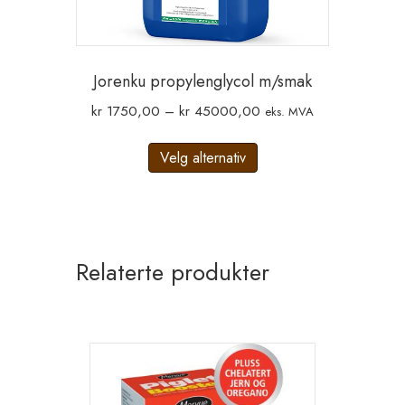
Jorenku propylenglycol m/smak
Prisområde:
kr
1750,00
–
kr
45000,00
eks. MVA
kr 1750,00
Dette
til
Velg alternativ
produktet
kr 45000,00
har
flere
varianter.
Alternativene
Relaterte produkter
kan
velges
på
produktsiden