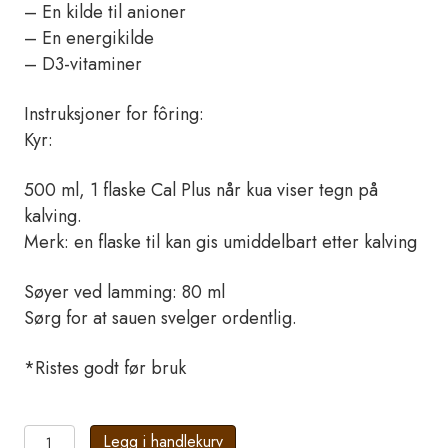
– En kilde til anioner
– En energikilde
– D3-vitaminer
Instruksjoner for fôring:
Kyr:
500 ml, 1 flaske Cal Plus når kua viser tegn på
kalving.
Merk: en flaske til kan gis umiddelbart etter kalving
Søyer ved lamming: 80 ml
Sørg for at sauen svelger ordentlig.
*Ristes godt før bruk
Cal
Legg i handlekurv