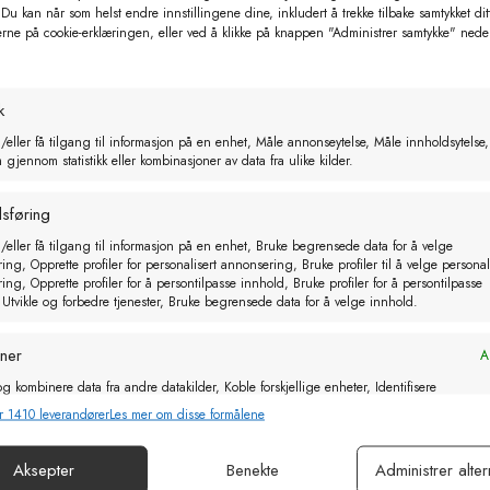
 Du kan når som helst endre innstillingene dine, inkludert å trekke tilbake samtykket dit
erne på cookie-erklæringen, eller ved å klikke på knappen "Administrer samtykke" nede
LambAid Paste 30ml
Lamb Aid 250ml flaske med dosering
kr
175,00
kr
510,00
k
eks. MVA
eks. MVA
/eller få tilgang til informasjon på en enhet, Måle annonseytelse, Måle innholdsytelse,
gjennom statistikk eller kombinasjoner av data fra ulike kilder.
sføring
/eller få tilgang til informasjon på en enhet, Bruke begrensede data for å velge
ng, Opprette profiler for personalisert annonsering, Bruke profiler til å velge personal
ng, Opprette profiler for å persontilpasse innhold, Bruke profiler for å persontilpasse
 Utvikle og forbedre tjenester, Bruke begrensede data for å velge innhold.
oner
Al
g kombinere data fra andre datakilder, Koble forskjellige enheter, Identifisere
basert på informasjon som overføres automatisk.
r 1410 leverandører
Les mer om disse formålene
or sikkerhet, forhindre og oppdage svindel og rette feil, Levere
Aksepter
Benekte
Administrer alter
Al
e annonser og innhold, Lagre og kommunisere personvernvalg.