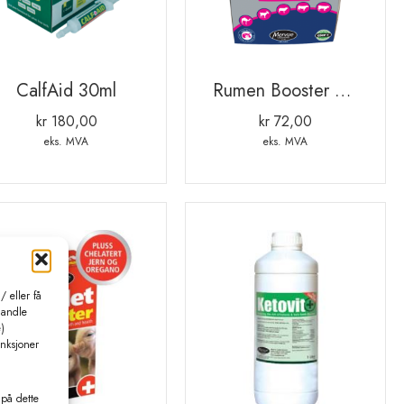
CalfAid 30ml
Rumen Booster 100gr
kr
180,00
kr
72,00
eks. MVA
eks. MVA
 eller få
handle
)
unksjoner
 på dette