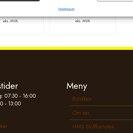
Milkshake + C-Guard 7.5 kg
Pro-Bio Plus 1kg til hest
Impressum
kr
2830,00
kr
511,00
eks. MVA
eks. MVA
tider
Meny
: 07:30 - 16:00
Butikken
0 - 13:00
Om oss
lser
HMS Stoffkartotek