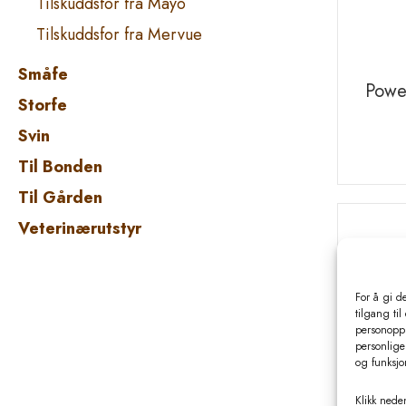
Tilskuddsfor fra Mayo
Tilskuddsfor fra Mervue
Småfe
Storfe
Svin
Til Bonden
Til Gården
Veterinærutstyr
For å gi d
tilgang til
personoppl
personlige 
og funksjo
Klikk neden