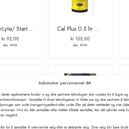
PowerLyte/ StartAid 60ml
Cal Plus 0.5 ltr mot melkefeber
kr
92,00
kr
155,00
eks. MVA
eks. MVA
Administrer personvernet ditt
e beste opplevelsene bruker vi og våre partnere teknologier som cookies for å lagre og /
 enhetsinformasjon. Samtykke til disse teknologiene vil tillate oss og våre partnere å be
ysninger som surfe-/navigeringsatferd eller unike IDer på dette nettstedet og vise (ikke
annonser. Hvis du ikke samtykker eller trekker tilbake samtykke, kan det påvirke visse f
ner negativt.
for for å samtykke til ovennevnte valg eller ta detaljerte valg. Dine valg blir bare brukt