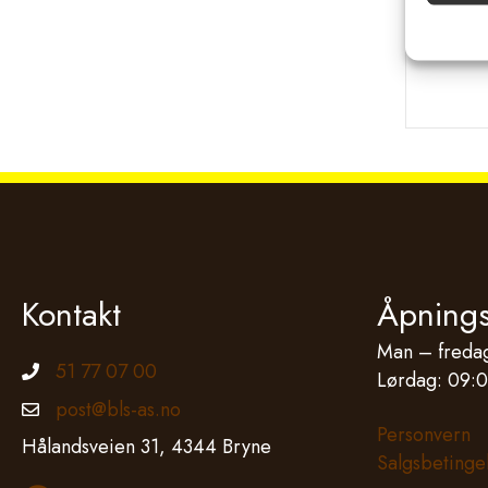
Kontakt
Åpnings
Man – fredag
51 77 07 00
Telefonnummer
Lørdag: 09:0
post@bls-as.no
Epostadresse
Personvern
Hålandsveien 31, 4344 Bryne
Salgsbetinge