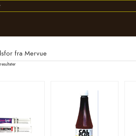
dsfor fra Mervue
Sortert
resultater
etter
propularitet