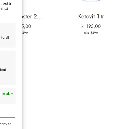
t, ved å
rst på
Piglet booster 250 ml
Ketovit 1ltr
kr
455,00
kr
195,00
eks. MVA
eks. MVA
 Forstå
isert
ltid aktiv
nativer
ltid aktiv