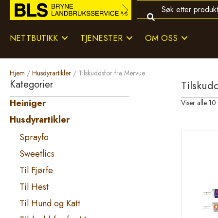
NETTBUTIKK
TJENESTER
OM OSS
Hjem
/
Husdyrartikler
/ Tilskuddsfor fra Mervue
Kategorier
Tilskud
Heiniger
Viser alle 10 
Husdyrartikler
Sprayfo
Sweetlics
Til Fjørfe
Til Hest
Til Hund og Katt