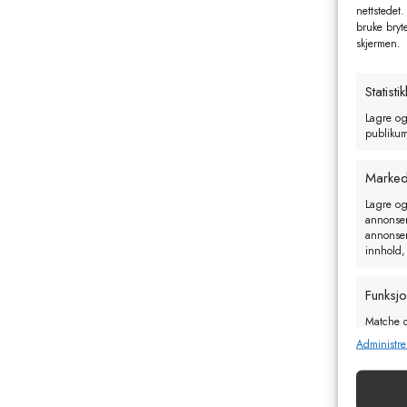
nettstedet.
bruke bryt
skjermen.
Statistik
Lagre og
publikum 
Marked
Lagre og
annonseri
annonseri
innhold,
Funksj
Matche o
enheter 
Administre
Sørge f
og vis