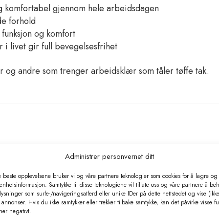
eg komfortabel gjennom hele arbeidsdagen
de forhold
 funksjon og komfort
i livet gir full bevegelsesfrihet
r og andre som trenger arbeidsklær som tåler tøffe tak.
Administrer personvernet ditt
e beste opplevelsene bruker vi og våre partnere teknologier som cookies for å lagre og /
 enhetsinformasjon. Samtykke til disse teknologiene vil tillate oss og våre partnere å be
ysninger som surfe-/navigeringsatferd eller unike IDer på dette nettstedet og vise (ikke
annonser. Hvis du ikke samtykker eller trekker tilbake samtykke, kan det påvirke visse f
ner negativt.