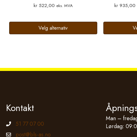
kr
522,00
kr
935,00
eks. MVA
Velg alternativ
Ve
Kontakt
Åpnings
Man – fredag
51 77 07 00
Telefonnummer
Lørdag: 09:0
post@bls-as.no
Epostadresse