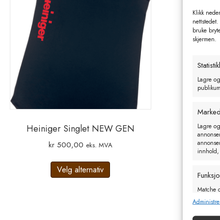
Klikk neden
nettstedet.
bruke bryt
skjermen.
Statistik
Lagre og
publikum 
Marked
Lagre og
Heiniger Singlet NEW GEN
annonseri
annonseri
kr
500,00
eks. MVA
innhold,
Dette
Velg alternativ
produktet
Funksj
har
Matche o
flere
enheter 
Administre
varianter.