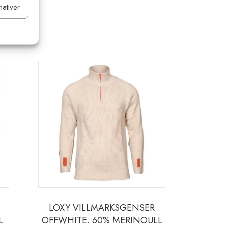
nativer
ltid aktiv
Dette
produktet
har
flere
varianter.
Alternativene
kan
velges
på
produktsiden
LOXY VILLMARKSGENSER
L
OFFWHITE. 60% MERINOULL