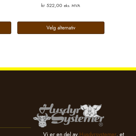
kr
522,00
eks. MVA
Velg alternativ
Vi er en del av
Husdyrsystemer
, et