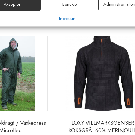
or sikkerhet, forhindre og oppdage svindel og rette feil, Levere
Aksepter
Benekte
Administrer alter
Al
Relaterte produkter
e annonser og innhold, Lagre og kommunisere personvernvalg.
Impressum
Dette
produktet
har
flere
varianter.
Alternativene
kan
velges
på
produktsiden
dragt / Vaskedress
LOXY VILLMARKSGENSER
Microflex
KOKSGRÅ. 60% MERINOUL