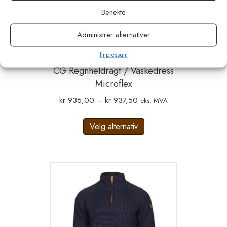
Benekte
Administrer alternativer
Impressum
CG Regnheldragt / Vaskedress
Microflex
Prisområde:
kr
935,00
–
kr
937,50
eks. MVA
kr 935,00
Dette
til
Velg alternativ
produktet
kr 937,50
har
flere
varianter.
Alternativene
kan
velges
på