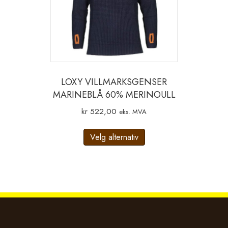
produktsiden
LOXY VILLMARKSGENSER
MARINEBLÅ 60% MERINOULL
kr
522,00
eks. MVA
Dette
Velg alternativ
produktet
har
flere
varianter.
Alternativene
kan
velges