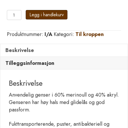
LOXY
Legg i handlekurv
VILLMARKSGENSER
OFFWHITE.
Produktnummer:
I/A
Kategori:
Til kroppen
60%
MERINOULL
Beskrivelse
antall
Tilleggsinformasjon
Beskrivelse
Anvendelig genser i 60% merinoull og 40% akryl.
Genseren har høy hals med glidelås og god
passform.
Fukttransporterende, puster, antibakteriell og