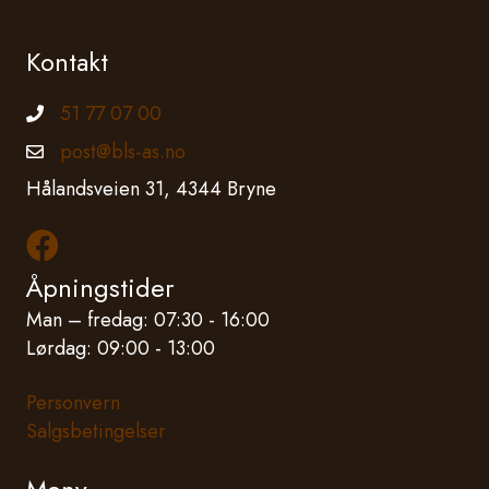
på
produktsiden
Kontakt
51 77 07 00
Telefonnummer
post@bls-as.no
Epostadresse
Hålandsveien 31, 4344 Bryne
Les mer om oss på Facebook
Åpningstider
Man – fredag: 07:30 - 16:00
Lørdag: 09:00 - 13:00
Personvern
Salgsbetingelser