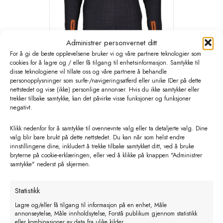
Administrer personvernet ditt
For å gi de beste opplevelsene bruker vi og våre partnere teknologier som
LOXY VILLMARKSGENSER
cookies for å lagre og / eller få tilgang til enhetsinformasjon. Samtykke til
disse teknologiene vil tillate oss og våre partnere å behandle
KOKSGRÅ. 60% MERINOULL
personopplysninger som surfe-/navigeringsatferd eller unike IDer på dette
nettstedet og vise (ikke) personlige annonser. Hvis du ikke samtykker eller
kr
522,00
eks. MVA
trekker tilbake samtykke, kan det påvirke visse funksjoner og funksjoner
Dette
negativt.
Velg alternativ
produktet
Klikk nedenfor for å samtykke til ovennevnte valg eller ta detaljerte valg. Dine
har
valg blir bare brukt på dette nettstedet. Du kan når som helst endre
flere
innstillingene dine, inkludert å trekke tilbake samtykket ditt, ved å bruke
bryterne på cookie-erklæringen, eller ved å klikke på knappen "Administrer
varianter.
samtykke" nederst på skjermen.
Alternativene
kan
Statistikk
velges
Lagre og/eller få tilgang til informasjon på en enhet, Måle
på
annonseytelse, Måle innholdsytelse, Forstå publikum gjennom statistikk
produktsiden
eller kombinasjoner av data fra ulike kilder.