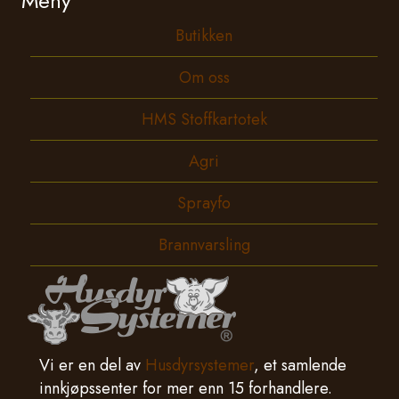
Meny
Butikken
Om oss
HMS Stoffkartotek
Agri
Sprayfo
Brannvarsling
Vi er en del av
Husdyrsystemer
, et samlende
innkjøpssenter for mer enn 15 forhandlere.