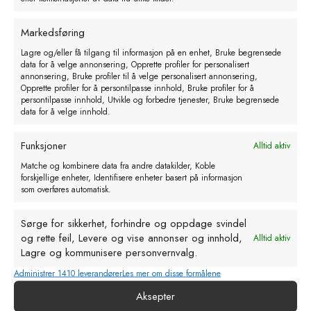
Markedsføring
Lagre og/eller få tilgang til informasjon på en enhet, Bruke begrensede
data for å velge annonsering, Opprette profiler for personalisert
annonsering, Bruke profiler til å velge personalisert annonsering,
Opprette profiler for å persontilpasse innhold, Bruke profiler for å
Heiniger Singlet NEW GEN
persontilpasse innhold, Utvikle og forbedre tjenester, Bruke begrensede
data for å velge innhold.
kr
500,00
eks. MVA
Dette
Funksjoner
Alltid aktiv
Velg alternativ
produktet
Matche og kombinere data fra andre datakilder, Koble
forskjellige enheter, Identifisere enheter basert på informasjon
har
som overføres automatisk.
flere
varianter.
Sørge for sikkerhet, forhindre og oppdage svindel
Alternativene
og rette feil, Levere og vise annonser og innhold,
Alltid aktiv
kan
Lagre og kommunisere personvernvalg.
velges
Administrer 1410 leverandører
Les mer om disse formålene
på
Aksepter
produktsiden