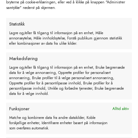
bryterne på cookie-erklæringen, eller ved å klikke på knappen "Administrer
samtykke" nederst på skjermen.
Legg i handlekurv
Statistikk
Lagre og/eller få tilgang til informasjon på en enhet, Måle
annonseytelse, Måle innholdsytelse, Forstå publikum gjennom statistikk
eller kombinasjoner av data fra ulike kilder.
Markedsføring
Lagre og/eller få tilgang til informasjon på en enhet, Bruke begrensede
data for å velge annonsering, Opprette profiler for personalisert
annonsering, Bruke profiler til å velge personalisert annonsering,
Opprette profiler for å persontilpasse innhold, Bruke profiler for å
persontilpasse innhold, Utvikle og forbedre tjenester, Bruke begrensede
data for å velge innhold.
Funksjoner
Alltid aktiv
Matche og kombinere data fra andre datakilder, Koble
forskjellige enheter, Identifisere enheter basert på informasjon
Lokk med smokk for speedy feeder
som overføres automatisk.
(408100)