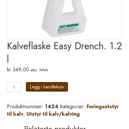
Kalveflaske Easy Drench. 1.2
l
kr
349,00
eks. MVA
Kalveflaske
Legg i handlekurv
Easy
Drench.
Produktnummer:
1424
Kategorier:
Foringsutstyr
1.2
til kalv
,
Utstyr til kalv/kalving
l
antall
Relaterte produkter