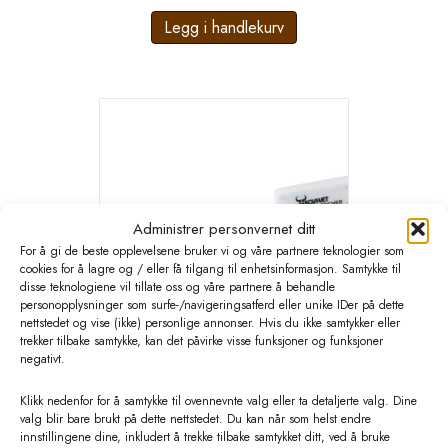
Legg i handlekurv
Administrer personvernet ditt
For å gi de beste opplevelsene bruker vi og våre partnere teknologier som
cookies for å lagre og / eller få tilgang til enhetsinformasjon. Samtykke til
disse teknologiene vil tillate oss og våre partnere å behandle
personopplysninger som surfe-/navigeringsatferd eller unike IDer på dette
nettstedet og vise (ikke) personlige annonser. Hvis du ikke samtykker eller
trekker tilbake samtykke, kan det påvirke visse funksjoner og funksjoner
negativt.
BOVIVET Calf Drencher. 2liter. med
Klikk nedenfor for å samtykke til ovennevnte valg eller ta detaljerte valg. Dine
fleksibel sonde
valg blir bare brukt på dette nettstedet. Du kan når som helst endre
innstillingene dine, inkludert å trekke tilbake samtykket ditt, ved å bruke
kr
162,40
eks. MVA