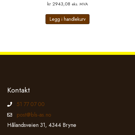
kr
2943,08
eks. MVA
Legg i handlekurv
Kontakt
51 77 07 00
Telefonnummer
post@bls-as.no
Epostadresse
Hålandsveien 31, 4344 Bryne